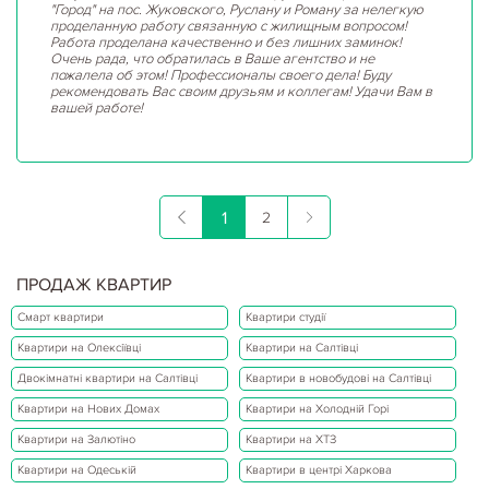
"Город" на пос. Жуковского, Руслану и Роману за нелегкую
проделанную работу связанную с жилищным вопросом!
Работа проделана качественно и без лишних заминок!
Очень рада, что обратилась в Ваше агентство и не
пожалела об этом! Профессионалы своего дела! Буду
рекомендовать Вас своим друзьям и коллегам! Удачи Вам в
вашей работе!
1
2
ПРОДАЖ КВАРТИР
Смарт квартири
Квартири студії
Квартири на Олексіївці
Квартири на Салтівці
Двокімнатні квартири на Салтівці
Квартири в новобудові на Салтівці
Квартири на Нових Домах
Квартири на Холодній Горі
Квартири на Залютіно
Квартири на ХТЗ
Квартири на Одеській
Квартири в центрі Харкова