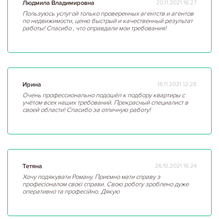
Людмила Владимировна
20.11.2021 16:27
Пользуюсь услугой только проверенных агентств и агентов
по недвижимости, ценю быстрый и качественный результат
работы! Спасибо , что оправдали мои требования!
Ирина
18.11.2021 12:28
Очень профессионально подошёл к подбору квартиры с
учётом всех наших требований. Прекрасный специалист в
своей области! Спасибо за отличную работу!
Тетяна
26.10.2021 16:24
Хочу подякувати Роману. Приємно мати справу з
професіоналом своєї справи. Свою роботу зроблено дуже
оперативно та професійно. Дякую