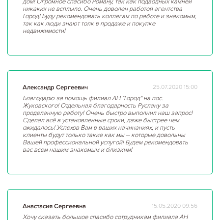
дом! Огромное спасибо Роману, так как подводных камней
никаких не всплыло. Очень доволен работой агентства
Город! Буду рекомендовать коллегам по работе и знакомым,
так как люди знают толк в продаже и покупке
недвижимости!
Александр Сергеевич
25.07.2020 15:00
Благодарю за помощь филиал АН "Город" на пос.
Жуковского! Отдельная благодарность Руслану за
проделанную работу! Очень быстро выполнил наш запрос!
Сделал всё в установленные сроки, даже быстрее чем
ожидалось! Успехов Вам в ваших начинаниях, и пусть
клиенты будут только такие как мы -- которые довольны
Вашей профессиональной услугой! Будем рекомендовать
вас всем нашим знакомым и близким!
Анастасия Сергеевна
15.05.2020 09:56
Хочу сказать большое спасибо сотрудникам филиала АН