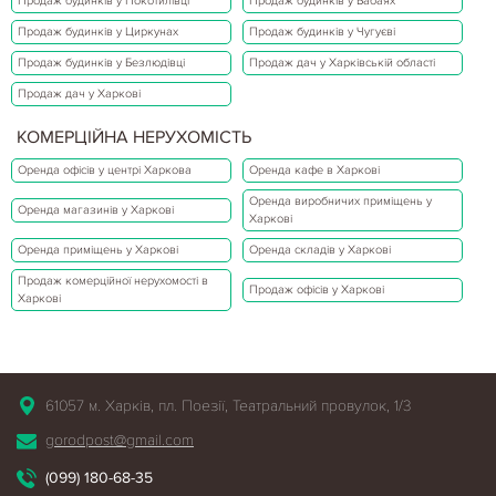
Продаж будинків у Покотилівці
Продаж будинків у Бабаях
Продаж будинків у Циркунах
Продаж будинків у Чугуєві
Продаж будинків у Безлюдівці
Продаж дач у Харківській області
Продаж дач у Харкові
КОМЕРЦІЙНА НЕРУХОМІСТЬ
Оренда офісів у центрі Харкова
Оренда кафе в Харкові
Оренда виробничих приміщень у
Оренда магазинів у Харкові
Харкові
Оренда приміщень у Харкові
Оренда складів у Харкові
Продаж комерційної нерухомості в
Продаж офісів у Харкові
Харкові
61057 м. Харків, пл. Поезії, Театральний провулок, 1/3
gorodpost@gmail.com
(099) 180-68-35