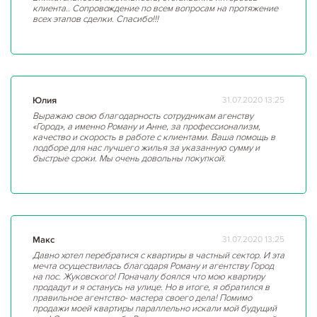
клиента.. Сопровождение по всем вопросам на протяжение
всех этапов сделки. Спасибо!!!
Юлия
31.07.2020 13:25
Выражаю свою благодарность сотрудникам агенству
«Город», а именно Роману и Анне, за профессионализм,
качество и скорость в работе с клиентами. Ваша помощь в
подборе для нас лучшего жилья за указанную сумму и
быстрые сроки. Мы очень довольны покупкой.
Макс
31.07.2020 13:25
Давно хотел перебратися с квартиры в частный сектор. И эта
мечта осуществилась благодаря Роману и агентству Город
на пос. Жуковского! Поначалу боялся что мою квартиру
продадут и я останусь на улице. Но в итоге, я обратился в
правильное агентство- мастера своего дела! Помимо
продажи моей квартиры параллельно искали мой будущий