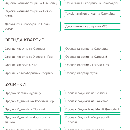
Однокімнатні квартири на Олексіївці
Однокімнатні квартири в новобудові
Однокімнатні квартири на Нових
Трикімнатні квартири на Олексіївці
домах
Двокімнатні квартири на Нових
Двокімнатні квартири на ХТЗ
домах
ОРЕНДА КВАРТИР
Оренда квартир на Салтівці
Оренда квартир на Олексіївці
Оренда квартир на Холодній Горі
Оренда квартир на Одеській
Оренда квартир в ХТЗ
Оренда квартир у П'ятихатках
Оренда малогабаритних квартир
Оренда квартир студій
БУДИНКИ
Продаж частини будинку
Продаж будинків на Салтівці
Продаж будинків на Холодній Горі
Продаж будинків на Залютіно
Продаж будинків у Пісочині
Продаж будинків на Малій Данилівці
Продаж будинків у Черкаських
Продаж будинків у Черкаській
Тишках
Лозовій