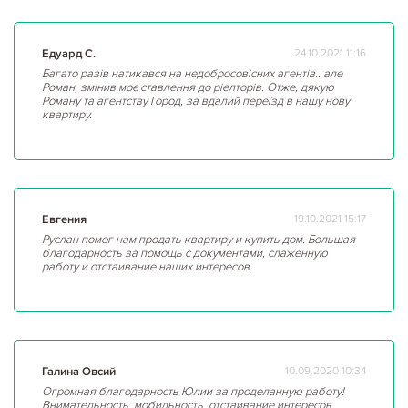
Едуард С.
24.10.2021 11:16
Багато разів натикався на недобросовісних агентів.. але
Роман, змінив моє ставлення до ріелторів. Отже, дякую
Роману та агентству Город, за вдалий переїзд в нашу нову
квартиру.
Евгения
19.10.2021 15:17
Руслан помог нам продать квартиру и купить дом. Большая
благодарность за помощь с документами, слаженную
работу и отстаивание наших интересов.
Галина Овсий
10.09.2020 10:34
Огромная благодарность Юлии за проделанную работу!
Внимательность, мобильность, отстаивание интересов