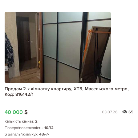
Продам 2-х кімнатну квартиру, ХТЗ, Масельского метро,
Код: 816142/1
40 000
$
03.07.26
65
Кількість кімнат:
2
Поверх/поверховість:
10/12
S загаль/житл/кух:
43/-/-