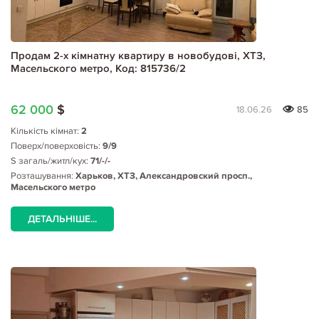
Продам 2-х кімнатну квартиру в новобудові, ХТЗ,
Масельского метро, Код: 815736/2
62 000
$
18.06.26
85
Кількість кімнат:
2
Поверх/поверховість:
9/9
S загаль/житл/кух:
71/-/-
Розташування:
Харьков, ХТЗ, Александровский просп.,
Масельского метро
ДЕТАЛЬНІШЕ...