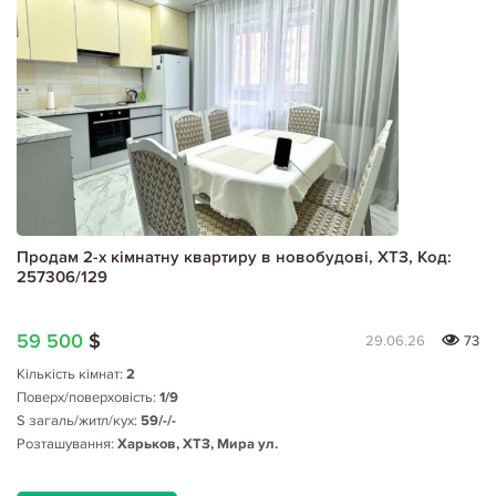
Продам 2-х кімнатну квартиру в новобудові, ХТЗ, Код:
257306/129
59 500
$
29.06.26
73
Кількість кімнат:
2
Поверх/поверховість:
1/9
S загаль/житл/кух:
59/-/-
Розташування:
Харьков, ХТЗ, Мира ул.