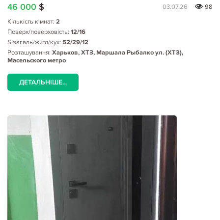
46 000
$
03.07.26
98
Кількість кімнат:
2
Поверх/поверховість:
12/16
S загаль/житл/кух:
52/29/12
Розташування:
Харьков, ХТЗ, Маршала Рыбалко ул. (ХТЗ),
Масельского метро
ДЕТАЛЬНІШЕ...