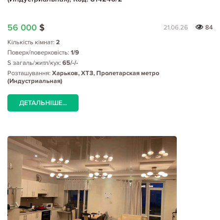
56 000
$
21.06.26
84
Кількість кімнат:
2
Поверх/поверховість:
1/9
S загаль/житл/кух:
65/-/-
Розташування:
Харьков, ХТЗ, Пролетарская метро
(Индустриальная)
ДЕТАЛЬНІШЕ...