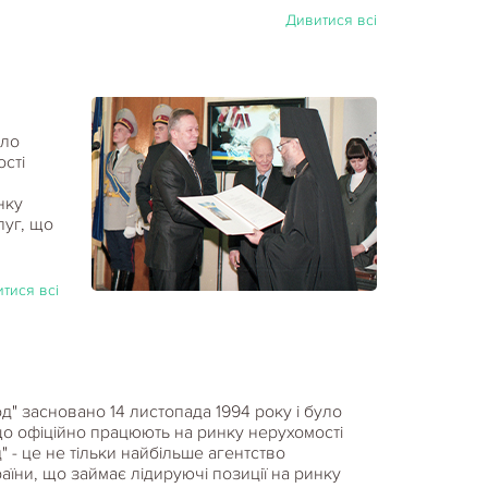
Дивитися всі
уло
сті
нку
луг, що
тися всі
од" засновано 14 листопада 1994 року і було
що офіційно працюють на ринку нерухомості
" - це не тільки найбільше агентство
аїни, що займає лідируючі позиції на ринку