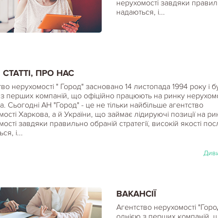
нерухомості завдяки правильн
надаються, і...
, СТАТТІ, ПРО НАС
во нерухомості " Город" засновано 14 листопада 1994 року і б
 з перших компаній, що офіційно працюють на ринку нерухомо
. Сьогодні АН "Город" - це не тільки найбільше агентство
ості Харкова, а й України, що займає лідируючі позиції на ри
ості завдяки правильно обраній стратегії, високій якості пос
я, і...
Диви
ВАКАНСІЇ
Агентство нерухомості "Горо
однією з перших компаній, 