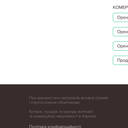
КОМЕР
Орен
Орен
Орен
Прод
При використанні матеріалів активне (пряме)
гіперпосилання обов'язкове.
Купівля, продаж та оренда житлової
та комерційної нерухомості в Харкові.
Політика конфіденційності