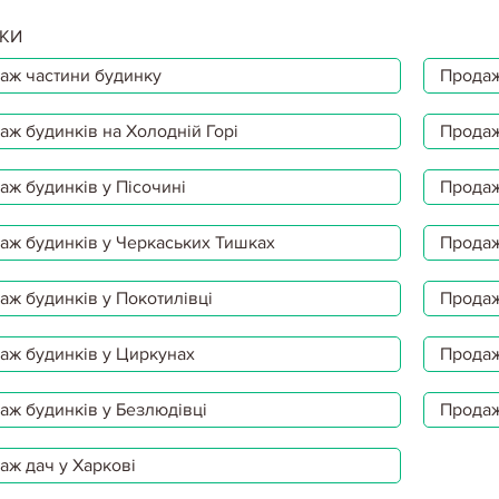
КИ
аж частини будинку
Продаж
аж будинків на Холодній Горі
Продаж
аж будинків у Пісочині
Продаж
аж будинків у Черкаських Тишках
Продаж
аж будинків у Покотилівці
Продаж
аж будинків у Циркунах
Продаж
аж будинків у Безлюдівці
Продаж
аж дач у Харкові