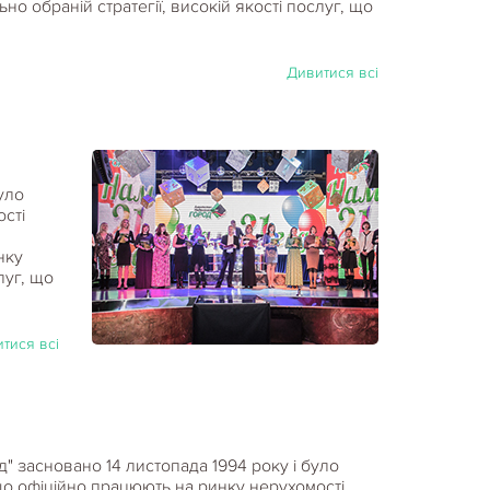
о обраній стратегії, високій якості послуг, що
Дивитися всі
уло
сті
нку
луг, що
тися всі
д" засновано 14 листопада 1994 року і було
що офіційно працюють на ринку нерухомості