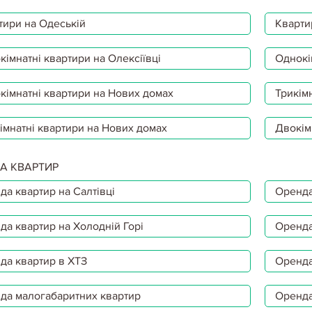
тири на Одеській
Кварти
імнатні квартири на Олексіївці
Однокі
кімнатні квартири на Нових домах
Трикімн
імнатні квартири на Нових домах
Двокім
А КВАРТИР
да квартир на Салтівці
Оренда
да квартир на Холодній Горі
Оренда
да квартир в ХТЗ
Оренда
да малогабаритних квартир
Оренда