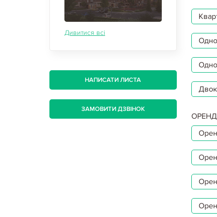
Квар
Дивитися всі
Однок
Одно
НАПИСАТИ ЛИСТА
Двок
ЗАМОВИТИ ДЗВІНОК
ОРЕНД
Орен
Орен
Орен
Орен