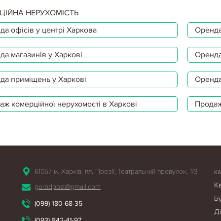
ЦІЙНА НЕРУХОМІСТЬ
да офісів у центрі Харкова
Оренда
да магазинів у Харкові
Оренда
да приміщень у Харкові
Оренда
аж комерційної нерухомості в Харкові
Продаж
61057 м. Харків, пл. Поезії, Театральний провулок, 1/3
К
К
gorodpost@gmail.com
Б
(099) 180-68-35
Д
(093) 842-41-97