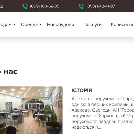
om
(099) 180-68-35
(093) 842-41-97
родаж
Оренда
Новобудови
Послуги
Корисні п
 нас
ІСТОРІЯ
Агентство нерухомості "Горо
однією з перших компаній, 
Харкова. Сьогодні АН "Город
нерухомості Харкова, а й Укр
нерухомості завдяки правильн
надаються, і...