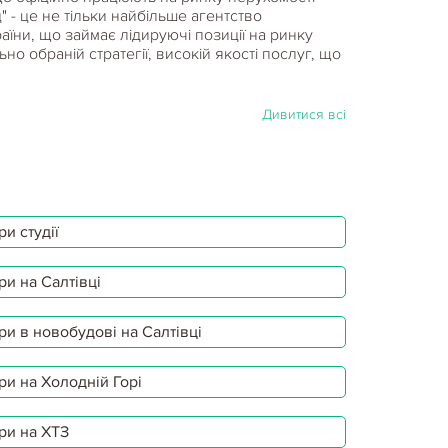
" - це не тільки найбільше агентство
аїни, що займає лідируючі позиції на ринку
о обраній стратегії, високій якості послуг, що
Дивитися всі
и студії
ри на Салтівці
ри в новобудові на Салтівці
ри на Холодній Горі
ри на ХТЗ