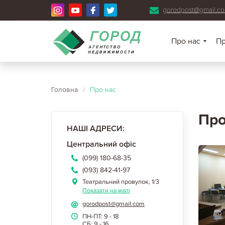
gorodpost@gmail.c
Про нас
П
Головна
/
Про нас
Про
НАШІ АДРЕСИ:
Центральний офіс
(099) 180-68-35
(093) 842-41-97
Театральний провулок, 1/3
Показати на мапі
gorodpost@gmail.com
ПН-ПТ: 9 - 18
СБ: 9 - 16