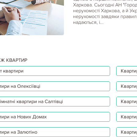
Харкова. Сьогодні АН "Город
нерухомості Харкова, а й Укр
нерухомості завдяки правильн
надаються, і...
Ж КВАРТИР
т квартири
Квартир
тири на Олексіївці
Кварти
мнатні квартири на Салтівці
Кварти
тири на Нових Домах
Кварти
тири на Залютіно
Кварти