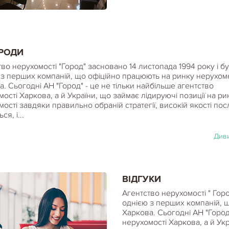
РОДИ
во нерухомості "Город" засновано 14 листопада 1994 року і б
 з перших компаній, що офіційно працюють на ринку нерухомо
. Сьогодні АН "Город" - це не тільки найбільше агентство
ості Харкова, а й України, що займає лідируючі позиції на ри
ості завдяки правильно обраній стратегії, високій якості пос
я, і...
Диви
ВІДГУКИ
Агентство нерухомості " Гор
однією з перших компаній, 
Харкова. Сьогодні АН "Город
нерухомості Харкова, а й Укр