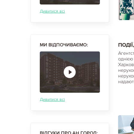
Дивитися всі
ПОДІЇ
МИ ВІДПОЧИВАЄМО:
Агентст
однією
Харкова
нерухом
нерухом
надаютьс
Дивитися всі
ВІДГУКИ ПРО АН ГОРОД: