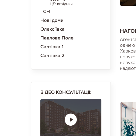
НД: вихідний
ГСН
Нові доми
Олексіївка
НАГО
Павлове Поле
Агентст
однією
Салтівка 1
Харкова
Салтівка 2
нерухом
нерухом
надаютьс
ВІДЕО КОНСУЛЬТАЦІЇ: