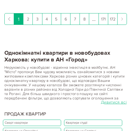
1
...
2
3
4
5
6
7
8
171
172
Однокімнатні квартири в новобудовах
Харкова: купити в АН «Город»
Нерухомість у новобудові - відмінна інвестиція в майбутнє. АН
"Місто" пропонує Вам чудову можливість ознайомитися з новими
житловими комплексами Харкова різних цінових категорій і купити
однокімнатну квартиру в новобудові, що відповідає Вашим
очікуванням. У нашому каталозі Ви зможете розглянути численні
варіанти в різних районах від Холодної Гори до Північної Салтівки
та Рогані. Для більш швидкого і простого пошуку на сайті
передбачені фільтри, що дозволяють сортувати оголошення за
Дивитися всі
різними параметрами: ціна, дата розміщення, поверх, локація,
кількість кімнат у квартирі. До кожної пропозиції в нашій базі
додається докладний опис з якісними фотографіями з різних
ПРОДАЖ КВАРТИР
ракурсів.
Смарт квартири
Квартири студії
Первинний ринок нерухомості: вибір
Квартири на Олексіївці
Квартири на Салтівці