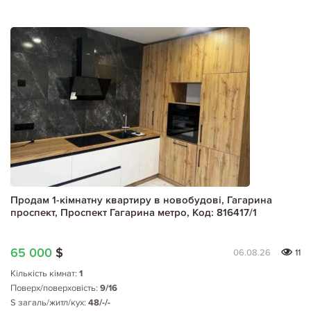
Продам 1-кімнатну квартиру в новобудові, Гагарина
проспект, Проспект Гагарина метро, Код: 816417/1
65 000
$
06.08.26
11
Кількість кімнат:
1
Поверх/поверховість:
9/16
S загаль/житл/кух:
48/-/-