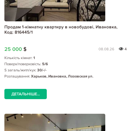
Продам 1-кімнатну квартиру в новобудові, Ивановка,
Код: 816445/1
25 000
$
08.08.26
4
Кількість кімнат:
1
Поверх/поверховість:
5/6
S загаль/житл/кух:
30/-/-
Розташування:
Харьков, Ивановка, Лозовская ул.
ДЕТАЛЬНІШЕ...