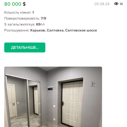
80 000
$
05.08.26
14
Кількість кімнат:
1
Поверх/поверховість:
7/9
S загаль/житл/кух:
69/-/-
Розташування:
Харьков, Салтовка, Салтовское шоссе
ДЕТАЛЬНІШЕ...