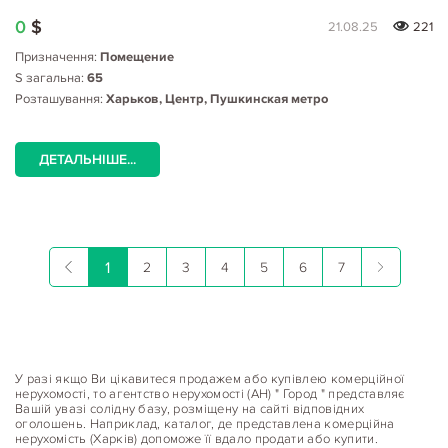
0
$
21.08.25
221
Призначення:
Помещение
S загальна:
65
Розташування:
Харьков, Центр, Пушкинская метро
ДЕТАЛЬНІШЕ...
1
2
3
4
5
6
7
У разі якщо Ви цікавитеся продажем або купівлею комерційної
нерухомості, то агентство нерухомості (АН) " Город " представляє
Вашій увазі солідну базу, розміщену на сайті відповідних
оголошень. Наприклад, каталог, де представлена комерційна
нерухомість (Харків) допоможе її вдало продати або купити.