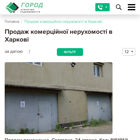
Головна
/
Продаж комерційної нерухомості в Харкові
Продаж комерційної нерухомості в
Харкові
за датою
12
ФІЛЬТР
Продам помещение, Салтовка, 24 этажка, Код: 815191/1