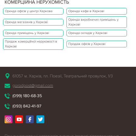
індивідуальний підхід до кожного клієнта.
КОМЕРЦІЙНА НЕРУХОМІСТЬ
Оренда офісів у центрі Харкова
Оренда кафе в Харкові
Оренда виробничих приміщень у
Оренда магазинів у Харкові
Харкові
Оренда приміщень у Харкові
Оренда складів у Харкові
Продаж комерційної нерухомості в
Продаж офісів у Харкові
Харкові
61057 м. Харків, пл. Поезії, Театральний провулок, 1/3
gorodpost@gmail.com
(099) 180-68-35
(093) 842-41-97