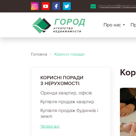
gorodpost@gmail.c
Про нас
П
Головна
/
Корисні поради
Кор
КОРИСНІ ПОРАДИ
З НЕРУХОМОСТІ:
Оренда квартир, офісів
Купівля-продаж квартир
Купівля-продаж будинків і
землі
Читати всі