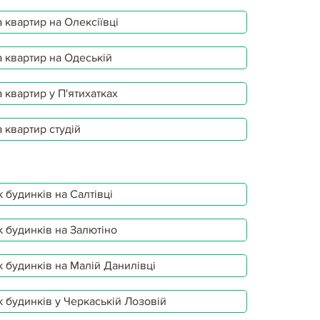
 квартир на Олексіївці
 квартир на Одеській
 квартир у П'ятихатках
 квартир студій
 будинків на Салтівці
 будинків на Залютіно
 будинків на Малій Данилівці
 будинків у Черкаській Лозовій