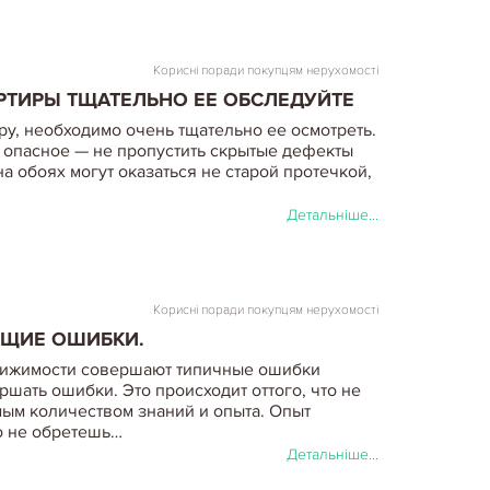
Корисні поради покупцям нерухомості
РТИРЫ ТЩАТЕЛЬНО ЕЕ ОБСЛЕДУЙТЕ
у, необходимо очень тщательно ее осмотреть.
е опасное — не пропустить скрытые дефекты
а обоях могут оказаться не старой протечкой,
Детальніше...
Корисні поради покупцям нерухомості
БЩИЕ ОШИБКИ.
вижимости совершают типичные ошибки
шать ошибки. Это происходит оттого, что не
ым количеством знаний и опыта. Опыт
о не обретешь…
Детальніше...