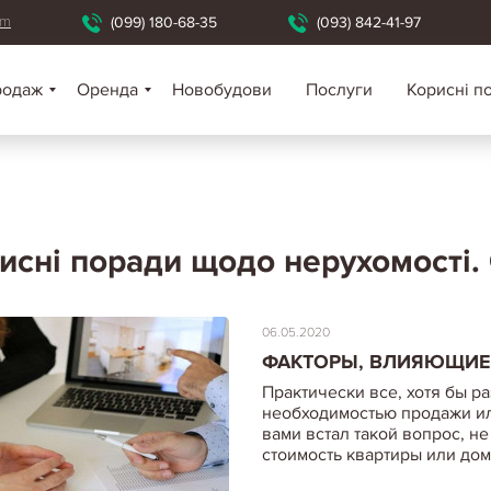
om
(099) 180-68-35
(093) 842-41-97
родаж
Оренда
Новобудови
Послуги
Корисні п
исні поради щодо нерухомості
.
06.05.2020
ФАКТОРЫ, ВЛИЯЮЩИЕ
Практически все, хотя бы ра
необходимостью продажи или
вами встал такой вопрос, не
стоимость квартиры или дом