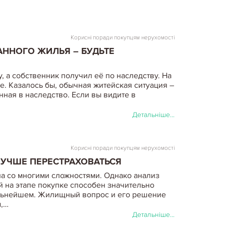
Корисні поради покупцям нерухомості
ННОГО ЖИЛЬЯ – БУДЬТЕ
, а собственник получил её по наследству. На
е. Казалось бы, обычная житейская ситуация –
нная в наследство. Если вы видите в
Детальніше...
Корисні поради покупцям нерухомості
ЛУЧШЕ ПЕРЕСТРАХОВАТЬСЯ
а со многими сложностями. Однако анализ
 на этапе покупке способен значительно
альнейшем. Жилищный вопрос и его решение
м,…
Детальніше...