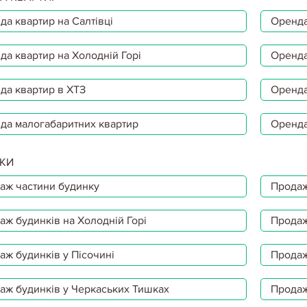
да квартир на Салтівці
Оренда
да квартир на Холодній Горі
Оренда
да квартир в ХТЗ
Оренда
да малогабаритних квартир
Оренда
КИ
аж частини будинку
Продаж
аж будинків на Холодній Горі
Продаж
аж будинків у Пісочині
Продаж
аж будинків у Черкаських Тишках
Продаж