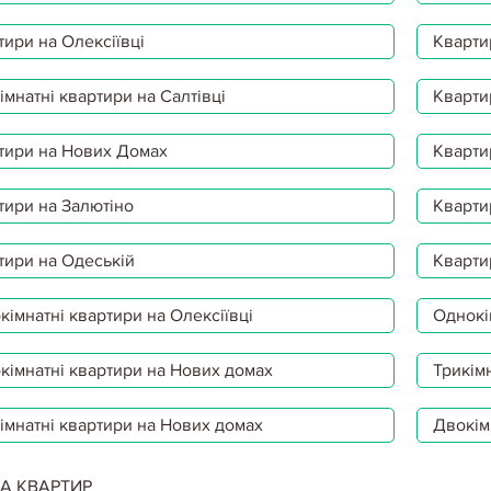
тири на Олексіївці
Кварти
мнатні квартири на Салтівці
Кварти
тири на Нових Домах
Кварти
тири на Залютіно
Кварти
тири на Одеській
Кварти
імнатні квартири на Олексіївці
Однокі
кімнатні квартири на Нових домах
Трикімн
імнатні квартири на Нових домах
Двокім
А КВАРТИР