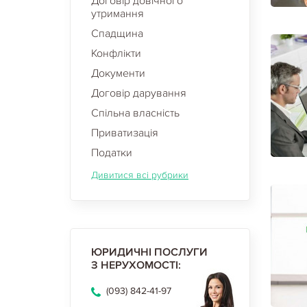
Договір довічного
утримання
Спадщина
Конфлікти
Документи
Договір дарування
Спільна власність
Приватизація
Податки
Дивитися всі рубрики
ЮРИДИЧНІ ПОСЛУГИ
З НЕРУХОМОСТІ:
(093) 842-41-97