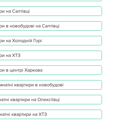
ри на Салтівці
ри в новобудові на Салтівці
ри на Холодній Горі
ри на ХТЗ
ри в центрі Харкова
мнатні квартири в новобудові
атні квартири на Олексіївці
натні квартири на ХТЗ