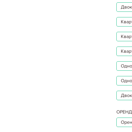
Двокі
Квар
Квар
Квар
Однок
Одно
Двок
ОРЕНД
Орен