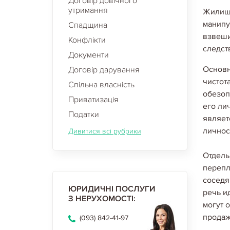
Договір довічного
утримання
Жилищн
манипу
Спадщина
взвеши
Конфлікти
следст
Документи
Основн
Договір дарування
чистот
Спільна власність
обезоп
Приватизація
его ли
Податки
являет
личнос
Дивитися всі рубрики
Отдель
перепл
соседя
ЮРИДИЧНІ ПОСЛУГИ
речь и
З НЕРУХОМОСТІ:
могут 
продаж
(093) 842-41-97