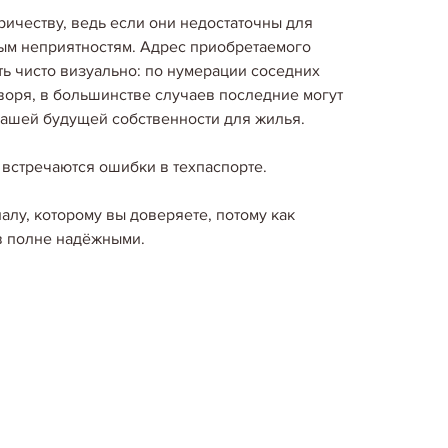
 выбора компании-застройщика необходимо
ричеству, ведь если они недостаточны для
евизны…
ным неприятностям. Адрес приобретаемого
Детальніше...
ть чисто визуально: по нумерации соседних
оря, в большинстве случаев последние могут
Корисні поради покупцям нерухомості
вашей будущей собственности для жилья.
 ПЕРВОМ ЭТАЖЕ. КАКИЕ ПЛЮСЫ
встречаются ошибки в техпаспорте.
есть как минусы та и плюсы Дело в том, что
ся у потенциальных покупателей повышенным
а ниже. Как правило, квартиры, расположенные
лу, которому вы доверяете, потому как
в полне надёжными.
Детальніше...
Корисні поради покупцям нерухомості
ОСМОТРЕ ПРОДАВАЕМОЙ КВАРТИРЫ
осмотру квартиры позволит вам избежать
 покупки. Один из важных этапов процесса
чном рынке – это непосредственный осмотр
тоит…