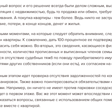
ый вопрос и его решение всегда были делом сложным, в
ляция с недвижимостью, будь то продажа или обмен, требуе
вания. А покупка квартиры - тем более. Ведь никто не застр
вие, потери, в конце концов, денег и жилья.
ыми моментами, на которые следует обратить внимание, сл
а» квартиры. К сожалению, дать 100-процентное ее подтверж
асить себя можно. Во-вторых, это сведения, касающиеся фи
чности, количества прописанных и выписанных членов семьи
ся отсутствие судебных тяжб по поводу приобретаемого иму
тями других собственников (если они есть), их согласием на 
ным этапом идет проверка отсутствия задолженностей по к
06.05.2020
анировок. Также важно поинтересоваться обязательствами
ПОКУПКА НЕДВИЖИМОС
ми. Например, он ничего не имеет против парковки соседск
ЗАЩИТИТЬСЯ ОТ МОШ
дет о первом этаже. Вас же этот момент может впоследствии
ПЕРВИЧКИ.
оказаться вопросы, связанные с использованием общих поме
При покупке первичной нед
е вместе с квартирой.
не из дешевизны стоимости