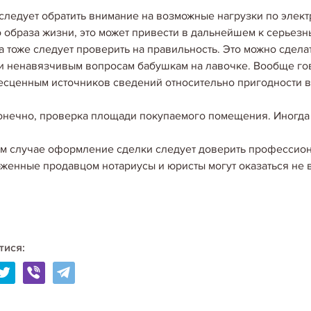
недвижимости уже на этапе
следует обратить внимание на возможные нагрузки по элект
исходить отнюдь не из деш
 образа жизни, это может привести в дальнейшем к серьез
 тоже следует проверить на правильность. Это можно сдела
и ненавязчивым вопросам бабушкам на лавочке. Вообще гов
06.05.2020
бесценным источников сведений относительно пригодности 
КУПИТЬ КВАРТИРУ НА
конечно, проверка площади покупаемого помещения. Иногда 
У квартир на первых этажах 
первые этажи не пользуют
спросом. Поэтому-то, и цен
м случае оформление сделки следует доверить профессиона
на первых этажах…
женные продавцом нотариусы и юристы могут оказаться не 
06.05.2020
тися:
КУДА СМОТРЕТЬ ПРИ 
Внимательное отношение к 
неприятных моментов после
покупки квартиры на втори
предлагаемых вариантов. С