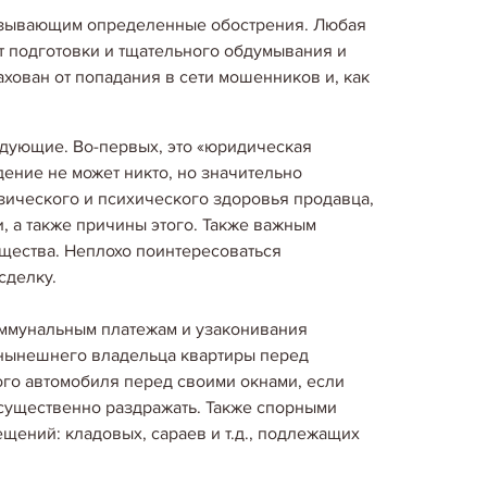
ызывающим определенные обострения. Любая
т подготовки и тщательного обдумывания и
ахован от попадания в сети мошенников и, как
едующие. Во-первых, это «юридическая
дение не может никто, но значительно
зического и психического здоровья продавца,
, а также причины этого. Также важным
щества. Неплохо поинтересоваться
сделку.
оммунальным платежам и узаконивания
Корисні поради покупцям нерухомості
 нынешнего владельца квартиры перед
ТИ У ЗАСТРОЙЩИКА. КАК
ого автомобиля перед своими окнами, если
ЕННИЧЕСТВА ПРИ ПОКУПКИ
 существенно раздражать. Также спорными
щений: кладовых, сараев и т.д., подлежащих
вижимости нужно исходить в первую очередь
 квадратного метра При покупке первичной