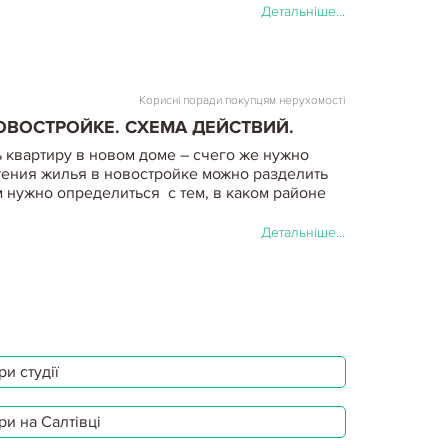
Детальніше...
Корисні поради покупцям нерухомості
ОВОСТРОЙКЕ. СХЕМА ДЕЙСТВИЙ.
 квартиру в новом доме – счего же нужно
тения жилья в новостройке можно разделить
ам нужно определиться с тем, в каком районе
Детальніше...
Корисні поради покупцям нерухомості
АКТИЧЕСКИ БЕСПЛАТНО. ПОКУПКА
. - ПОЛЕЗНЫЕ СОВЕТЫ
и студії
о по цене почти вполовину ниже
– заманчивая перспектива. Это вполне
ри на Салтівці
х торгах. А вот банки предпочитают продавать