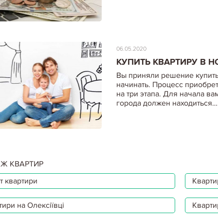
06.05.2020
КУПИТЬ КВАРТИРУ В Н
Вы приняли решение купить
начинать. Процесс приобре
на три этапа. Для начала в
города должен находиться…
06.05.2020
Ж КВАРТИР
КУПИТЬ КВАРТИРУ ПР
ЗАЛОГОВОЙ КВАРТИРЫ
т квартири
Квартир
Купить залоговое имуществ
среднерыночной стоимости 
тири на Олексіївці
Кварти
реально сделать на открыты