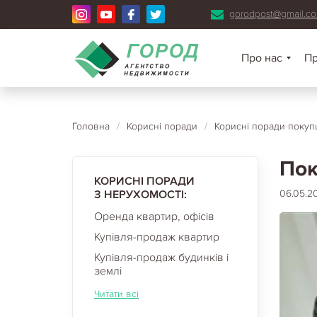
gorodpost@gmail.c
Про нас
П
Головна
/
Корисні поради
/
Корисні поради покуп
Пок
КОРИСНІ ПОРАДИ
З НЕРУХОМОСТІ:
06.05.20
Оренда квартир, офісів
Купівля-продаж квартир
Купівля-продаж будинків і
землі
Читати всі