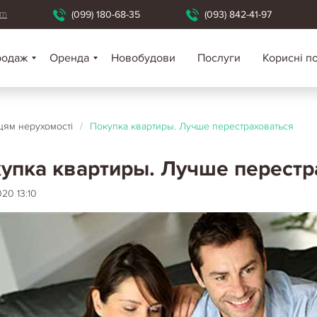
om
(099) 180-68-35
(093) 842-41-97
родаж
Оренда
Новобудови
Послуги
Корисні п
цям нерухомості
/
Покупка квартиры. Лучше перестраховаться
упка квартиры. Лучше перестр
20 13:10