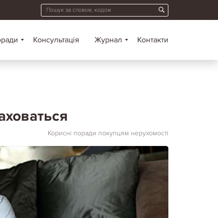
оради
Консультація
Журнал
Контакти
аховаться
Корисні поради покупцям нерухомості