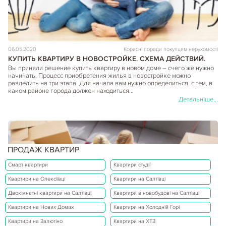
06.05.2020
Корисні поради покупцям нерухомості
КУПИТЬ КВАРТИРУ В НОВОСТРОЙКЕ. СХЕМА ДЕЙСТВИЙ.
Вы приняли решение купить квартиру в новом доме – счего же нужно
начинать. Процесс приобретения жилья в новостройке можно
разделить на три этапа. Для начала вам нужно определиться с тем, в
каком районе города должен находиться…
Детальніше...
ПРОДАЖ КВАРТИР
Смарт квартири
Квартири студії
Квартири на Олексіївці
Квартири на Салтівці
Двокімнатні квартири на Салтівці
Квартири в новобудові на Салтівці
Квартири на Нових Домах
Квартири на Холодній Горі
Квартири на Залютіно
Квартири на ХТЗ