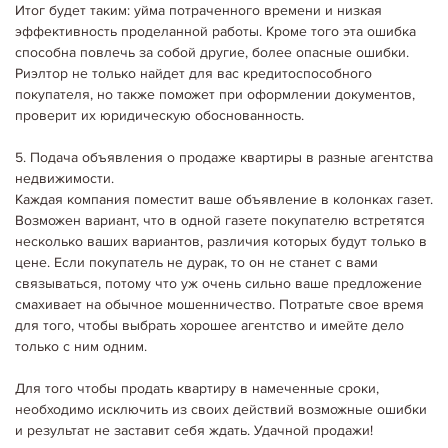
Итог будет таким: уйма потраченного времени и низкая
эффективность проделанной работы. Кроме того эта ошибка
способна повлечь за собой другие, более опасные ошибки.
Риэлтор не только найдет для вас кредитоспособного
покупателя, но также поможет при оформлении документов,
06.05.2020
Корисні поради покупцям нерухомості
проверит их юридическую обоснованность.
КУПИТЬ КВАРТИРУ НА ПЕРВОМ ЭТАЖЕ. КАКИЕ ПЛЮСЫ
У квартир на первых этажах есть как минусы та и плюсы Дело в том,
5. Подача объявления о продаже квартиры в разные агентства
что первые этажи не пользуются у потенциальных покупателей
повышенным спросом. Поэтому-то, и цена ниже. Как правило,
недвижимости.
квартиры, расположенные на первых этажах…
Каждая компания поместит ваше объявление в колонках газет.
Детальніше...
Возможен вариант, что в одной газете покупателю встретятся
несколько ваших вариантов, различия которых будут только в
цене. Если покупатель не дурак, то он не станет с вами
связываться, потому что уж очень сильно ваше предложение
смахивает на обычное мошенничество. Потратьте свое время
для того, чтобы выбрать хорошее агентство и имейте дело
только с ним одним.
Для того чтобы продать квартиру в намеченные сроки,
необходимо исключить из своих действий возможные ошибки
и результат не заставит себя ждать. Удачной продажи!