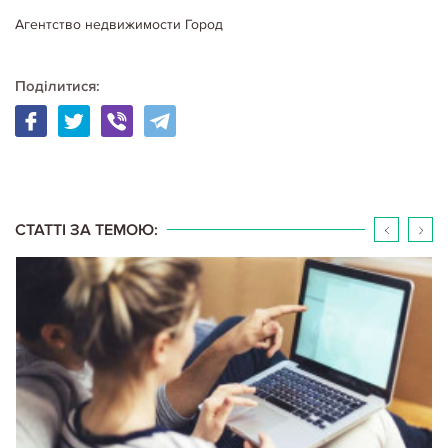
Агентство недвижимости Город
Поділитися:
06.05.2020
Корисні поради покупцям нерухомості
КУДА СМОТРЕТЬ ПРИ ОСМОТРЕ ПРОДАВАЕМОЙ КВАРТИРЫ
Внимательное отношение к осмотру квартиры позволит вам избежать
неприятных моментов после покупки. Один из важных этапов
процесса покупки квартиры на вторичном рынке – это
непосредственный осмотр предлагаемых вариантов. Стоит…
Детальніше...
СТАТТІ ЗА ТЕМОЮ: