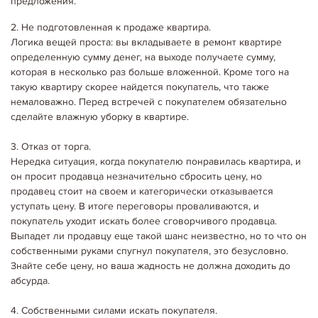
предложения.
2. Не подготовленная к продаже квартира.
Логика вещей проста: вы вкладываете в ремонт квартире
определенную сумму денег, на выходе получаете сумму,
06.05.2020
Корисні поради покупцям нерухомості
которая в несколько раз больше вложенной. Кроме того на
ПОКУПКА НЕДВИЖИМОСТИ У ЗАСТРОЙЩИКА. КАК
ЗАЩИТИТЬСЯ ОТ МОШЕННИЧЕСТВА ПРИ ПОКУПКИ
такую квартиру скорее найдется покупатель, что также
ПЕРВИЧКИ.
немаловажно. Перед встречей с покупателем обязательно
При покупке первичной недвижимости нужно исходить в первую
сделайте влажную уборку в квартире.
очередь не из дешевизны стоимости квадратного метра При покупке
первичной недвижимости уже на этапе выбора компании-застройщика
необходимо исходить отнюдь не из дешевизны…
3. Отказ от торга.
Детальніше...
Нередка ситуация, когда покупателю понравилась квартира, и
он просит продавца незначительно сбросить цену, но
продавец стоит на своем и категорически отказывается
уступать цену. В итоге переговоры проваливаются, и
покупатель уходит искать более сговорчивого продавца.
Выпадет ли продавцу еще такой шанс неизвестно, но то что он
собственными руками спугнул покупателя, это безусловно.
Знайте себе цену, но ваша жадность не должна доходить до
абсурда.
4. Собственными силами искать покупателя.