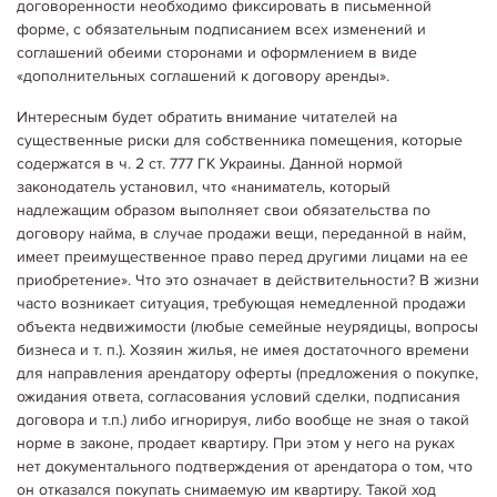
договоренности необходимо фиксировать в письменной
форме, с обязательным подписанием всех изменений и
соглашений обеими сторонами и оформлением в виде
«дополнительных соглашений к договору аренды».
Интересным будет обратить внимание читателей на
существенные риски для собственника помещения, которые
содержатся в ч. 2 ст. 777 ГК Украины. Данной нормой
законодатель установил, что «наниматель, который
надлежащим образом выполняет свои обязательства по
договору найма, в случае продажи вещи, переданной в найм,
имеет преимущественное право перед другими лицами на ее
приобретение». Что это означает в действительности? В жизни
06.05.2020
Корисне щодо оренди
часто возникает ситуация, требующая немедленной продажи
КАК РАЗЛИЧИТЬ НЕДОБРОСОВЕСТНОГО АРЕНДАТОРА
объекта недвижимости (любые семейные неурядицы, вопросы
При аренде квартиры рискуют не только клиенты (известно, что
бизнеса и т. п.). Хозяин жилья, не имея достаточного времени
наибольшему риску остаться без обещанной жилплощади
подвержены молодые одинокие девушки до 30 лет), но и хозяева.
для направления арендатору оферты (предложения о покупке,
Многие из них, дающие объявления в открытых источниках,…
ожидания ответа, согласования условий сделки, подписания
Детальніше...
договора и т.п.) либо игнорируя, либо вообще не зная о такой
норме в законе, продает квартиру. При этом у него на руках
нет документального подтверждения от арендатора о том, что
он отказался покупать снимаемую им квартиру. Такой ход