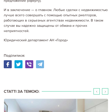
предложение (оферту).
И в заключение — о главном. Любые сделки с недвижимостью
лучше всего совершать с помощью опытных риелторов,
работающих в серьезных агентствах недвижимости. В таком
случае вы надежно защищены от обмана и прочих
неприятностей.
Юридический департамент АН «Город»
Поділитися:
06.05.2020
Корисне щодо оренди
АРЕНДА И ПРОДАЖА НЕДВИЖИМОСТИ. НОВЫЕ ПРАВИЛА
На протяжении последних нескольких месяцев активно вносятся
изменения в Земельный кодекс и Закон "О государственной
регистрации вещных прав на недвижимое имущество и их
обременений ". Этими нормативными актами существенно меняются…
Детальніше...
СТАТТІ ЗА ТЕМОЮ: