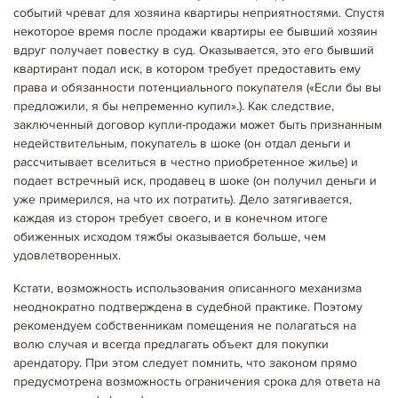
событий чреват для хозяина квартиры неприятностями. Спустя
некоторое время после продажи квартиры ее бывший хозяин
вдруг получает повестку в суд. Оказывается, это его бывший
квартирант подал иск, в котором требует предоставить ему
права и обязанности потенциального покупателя («Если бы вы
предложили, я бы непременно купил».). Как следствие,
заключенный договор купли-продажи может быть признанным
недействительным, покупатель в шоке (он отдал деньги и
рассчитывает вселиться в честно приобретенное жилье) и
подает встречный иск, продавец в шоке (он получил деньги и
уже примерился, на что их потратить). Дело затягивается,
каждая из сторон требует своего, и в конечном итоге
06.05.2020
Корисне щодо оренди
обиженных исходом тяжбы оказывается больше, чем
КОМУ ПРЕДПОЧИТАЮТ СДАВАТЬ КВАРТИРЫ
удовлетворенных.
Кому же хозяева предпочитают сдавать квартиры? Здесь угадать
довольно сложно, поскольку квартиры в категорию «нежелательных»
Кстати, возможность использования описанного механизма
может попасть абсолютно любой арендатор. Поэтому не только хозяин
ищет «своего»…
неоднократно подтверждена в судебной практике. Поэтому
Детальніше...
рекомендуем собственникам помещения не полагаться на
волю случая и всегда предлагать объект для покупки
арендатору. При этом следует помнить, что законом прямо
предусмотрена возможность ограничения срока для ответа на