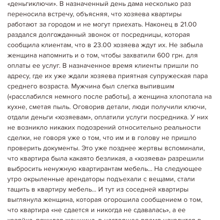
«деньгиключи». В назначенный день дама несколько раз
переносила встречу, объясняя, что хозяева квартиры
работают за городом и не могут приехать. Наконец в 21.00
раздался долгожданный звонок от посредницы, которая
сообщила клиентам, что в 23.00 хозяева ждут их. Не забыла
женщина напомнить и о том, чтобы захватили 600 грн. для
оплаты ее услуг. В назначенное время клиенты пришли по
адресу, где их уже ждали хозяева приятная супружеская пара
среднего возраста. Мужчина был слегка выпившим
(«расслабился немного после работы), а женщина хлопотала на
кухне, сметая пыль. Оговорив детали, люди получили ключи,
отдали деньги «хозяевам», оплатили услуги посредника. У них
не возникло никаких подозрений относительно реальности
сделки, не говоря уже о том, что им и в голову не пришло
проверить документы. Это уже позднее жертвы вспоминали,
06.05.2020
Корисне щодо оренди
что квартира была какаято безликая, а «хозяева» разрешили
КОМУ ПРЕДПОЧИТАЮТ СДАВАТЬ КВАРТИРЫ
Кому же хозяева предпочитают сдавать квартиры? Здесь угадать
выбросить ненужную квартирантам мебель... На следующее
довольно сложно, поскольку квартиры в категорию «нежелательных»
утро окрыленные арендаторы подъехали с вещами, стали
может попасть абсолютно любой арендатор. Поэтому не только хозяин
тащить в квартиру мебель... И тут из соседней квартиры
ищет «своего»…
Детальніше...
выглянула женщина, которая огорошила сообщением о том,
что квартира «не сдается и никогда не сдавалась», а ее