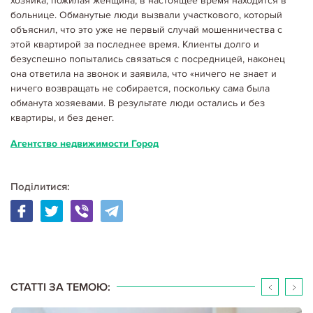
хозяйка, пожилая женщина, в настоящее время находится в
больнице. Обманутые люди вызвали участкового, который
объяснил, что это уже не первый случай мошенничества с
этой квартирой за последнее время. Клиенты долго и
безуспешно попытались связаться с посредницей, наконец
она ответила на звонок и заявила, что «ничего не знает и
ничего возвращать не собирается, поскольку сама была
обманута хозяевами. В результате люди остались и без
квартиры, и без денег.
Агентство недвижимости Город
Поділитися:
06.05.2020
Корисне щодо оренди
АРЕНДА И ПРОДАЖА НЕДВИЖИМОСТИ. НОВЫЕ ПРАВИЛА
На протяжении последних нескольких месяцев активно вносятся
изменения в Земельный кодекс и Закон "О государственной
регистрации вещных прав на недвижимое имущество и их
обременений ". Этими нормативными актами существенно меняются…
Детальніше...
СТАТТІ ЗА ТЕМОЮ: