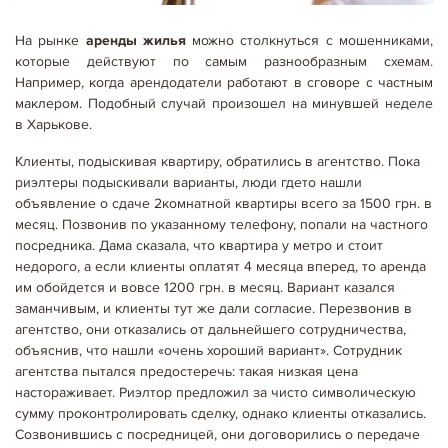
На рынке
аренды жилья
можно столкнуться с мошенниками,
которые действуют по самым разнообразным схемам.
Например, когда арендодатели работают в сговоре с частным
маклером. Подобный случай произошел на минувшей неделе
в Харькове.
Клиенты, подыскивая квартиру, обратились в агентство. Пока
риэлтеры подыскивали варианты, люди где­то нашли
объявление о сдаче 2комнатной квартиры всего за 1500 грн. в
месяц. Позвонив по указанному телефону, попали на частного
посредника. Дама сказала, что квартира у метро и стоит
недорого, а если клиенты оплатят 4 месяца вперед, то аренда
им обойдется и вовсе 1200 грн. в месяц. Вариант казался
заманчивым, и клиенты тут же дали согласие. Перезвонив в
06.05.2020
Корисне щодо оренди
агентство, они отказались от дальнейшего сотрудничества,
КАК РАЗЛИЧИТЬ НЕДОБРОСОВЕСТНОГО АРЕНДАТОРА
При аренде квартиры рискуют не только клиенты (известно, что
объяснив, что нашли «очень хороший вариант». Сотрудник
наибольшему риску остаться без обещанной жилплощади
агентства пытался предостеречь: такая низкая цена
подвержены молодые одинокие девушки до 30 лет), но и хозяева.
настораживает. Риэлтор предложил за чисто символическую
Многие из них, дающие объявления в открытых источниках,…
Детальніше...
сумму проконтролировать сделку, однако клиенты отказались.
Созвонившись с посредницей, они договорились о передаче