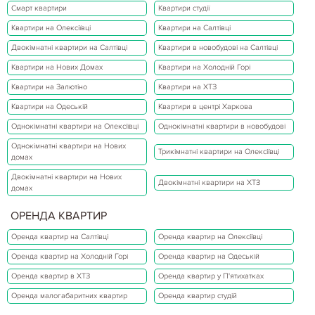
Смарт квартири
Квартири студії
Квартири на Олексіївці
Квартири на Салтівці
Двокімнатні квартири на Салтівці
Квартири в новобудові на Салтівці
Квартири на Нових Домах
Квартири на Холодній Горі
Квартири на Залютіно
Квартири на ХТЗ
Квартири на Одеській
Квартири в центрі Харкова
Однокімнатні квартири на Олексіївці
Однокімнатні квартири в новобудові
Однокімнатні квартири на Нових
Трикімнатні квартири на Олексіївці
домах
Двокімнатні квартири на Нових
Двокімнатні квартири на ХТЗ
домах
06.05.2020
Корисне щодо оренди
ПРИ КАКИХ УСЛОВИЯХ РАСТОРГАЕТСЯ ДОГОВОР АРЕНДЫ
ОРЕНДА КВАРТИР
Что касается срока действия договора аренды жилья, то, как уже
говорилось раньше, он не может превышать трех лет. Если одна из
Оренда квартир на Салтівці
Оренда квартир на Олексіївці
сторон намерена расторгнуть договор ранее оговоренного срока,
необходимо в письменной (!) форме предупредить…
Оренда квартир на Холодній Горі
Оренда квартир на Одеській
Детальніше...
Оренда квартир в ХТЗ
Оренда квартир у П'ятихатках
Оренда малогабаритних квартир
Оренда квартир студій