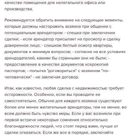
качестве помещения для нелегального офиса или
Детальніше...
производства.
Рекомендуется обратить внимание на следующие моменты,
которые должны насторожить хозяина при общении с
потенциальным арендатором: - спешка при заключении
сделки; - если арендатор присылает на просмотр и сделку
доверенное лицо; - слишком беглый осмотр квартиры,
документов и минимум вопросов; - согласие на все условиях
арендодателей, какими бы странными они не были; -
предоставление в качестве документов ксерокопий
паспортов; - попытка "договориться" с хозяином "по-
человечески" - не заключая договор.
Итак, как известно, любая сделка с недвижимостью требует
осторожности. Особенно, если вы проводите ее
самостоятельно. Обычно для каждого хозяина существуют
более или менее желательные арендаторы, тем не менее, во
06.05.2020
Корисне щодо оренди
КОМУ ПРЕДПОЧИТАЮТ СДАВАТЬ КВАРТИРЫ
всем должно быть чувство меры. Если у вас возникли при
Кому же хозяева предпочитают сдавать квартиры? Здесь угадать
первой встрече некоторые сомнения относительно
довольно сложно, поскольку квартиры в категорию «нежелательных»
благонадежности людей, что стоят перед вами, лучше от
может попасть абсолютно любой арендатор. Поэтому не только хозяин
ищет «своего»…
сделки отказаться. Если же все в порядке, заключайте