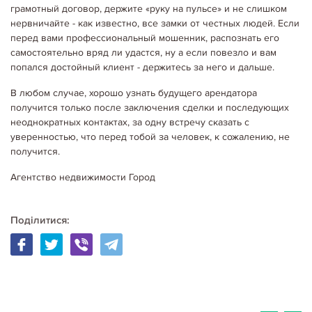
Детальніше...
грамотный договор, держите «руку на пульсе» и не слишком
нервничайте - как известно, все замки от честных людей. Если
перед вами профессиональный мошенник, распознать его
самостоятельно вряд ли удастся, ну а если повезло и вам
попался достойный клиент - держитесь за него и дальше.
В любом случае, хорошо узнать будущего арендатора
получится только после заключения сделки и последующих
неоднократных контактах, за одну встречу сказать с
уверенностью, что перед тобой за человек, к сожалению, не
получится.
Агентство недвижимости Город
Поділитися:
06.05.2020
Корисне щодо оренди
АРЕНДА И ПРОДАЖА НЕДВИЖИМОСТИ. НОВЫЕ ПРАВИЛА
На протяжении последних нескольких месяцев активно вносятся
изменения в Земельный кодекс и Закон "О государственной
регистрации вещных прав на недвижимое имущество и их
обременений ". Этими нормативными актами существенно меняются…
Детальніше...