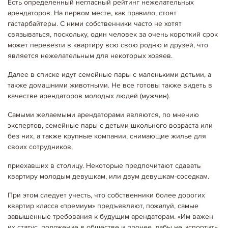
Есть определенный негласный рейтинг нежелательных
арендаторов. На первом месте, как правило, стоят
гастарбайтеры. С ними собственники часто не хотят
связываться, поскольку, один человек за очень короткий срок
может перевезти в квартиру всю свою родню и друзей, что
является нежелательным для некоторых хозяев.
Далее в списке идут семейные пары с маленькими детьми, а
также домашними животными. Не все готовы также видеть в
качестве арендаторов молодых людей (мужчин).
Самыми желаемыми арендаторами являются, по мнению
экспертов, семейные пары с детьми школьного возраста или
без них, а также крупные компании, снимающие жилье для
своих сотрудников,
приехавших в столицу. Некоторые предпочитают сдавать
квартиру молодым девушкам, или двум девушкам-соседкам.
При этом следует учесть, что собственники более дорогих
квартир класса «премиум» предъявляют, пожалуй, самые
завышенные требования к будущим арендаторам. «Им важен
их статус, положение в обществе и прочее, дабы не испортить