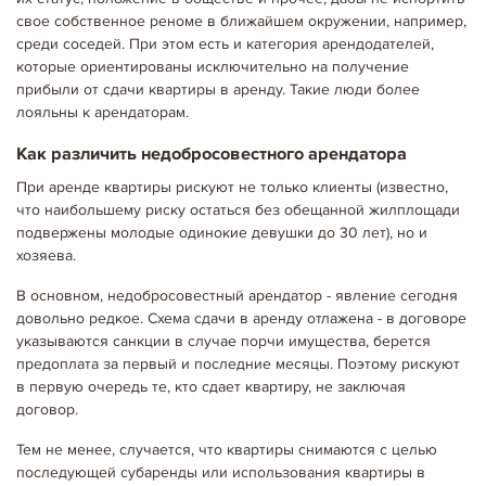
свое собственное реноме в ближайшем окружении, например,
среди соседей. При этом есть и категория арендодателей,
которые ориентированы исключительно на получение
прибыли от сдачи квартиры в аренду. Такие люди более
лояльны к арендаторам.
Как различить недобросовестного арендатора
При аренде квартиры рискуют не только клиенты (известно,
что наибольшему риску остаться без обещанной жилплощади
подвержены молодые одинокие девушки до 30 лет), но и
хозяева.
В основном, недобросовестный арендатор - явление сегодня
довольно редкое. Схема сдачи в аренду отлажена - в договоре
указываются санкции в случае порчи имущества, берется
предоплата за первый и последние месяцы. Поэтому рискуют
в первую очередь те, кто сдает квартиру, не заключая
06.05.2020
Корисне щодо оренди
договор.
КАК РАЗЛИЧИТЬ НЕДОБРОСОВЕСТНОГО АРЕНДАТОРА
При аренде квартиры рискуют не только клиенты (известно, что
наибольшему риску остаться без обещанной жилплощади
Тем не менее, случается, что квартиры снимаются с целью
подвержены молодые одинокие девушки до 30 лет), но и хозяева.
последующей субаренды или использования квартиры в
Многие из них, дающие объявления в открытых источниках,…