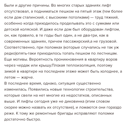
Были и другие причины. Во многих старых зданиях лифт
отсутствовал, а подниматься пешком на пятый этаж (тем более
если дом сталинский, с высокими потолками) — труд тяжкий,
особенно когда приходилось проделывать это с сумками или
детской коляской. И даже если дом был оборудован лифтом,
он, как правило, в те годы был один, а не два-три, как в
современных зданиях, причем пассажирский,а не грузовой.
Соответственно, при поломках (которые случались не так уж
редко)опять-таки приходилось топать пешком по лестницам.
Еще мотивы. Вероятность проникновения в квартиру воров
через чердак или крышу.Плохая теплоизоляция, поэтому
зимой в квартире на последнем этаже может быть холоднее, а
летом — жарче.
В последнее время, однако, ситуация существенно
изменилась. Появились новые технологии строительства,
которые свели на нет многие из недостатков, описанных
выше. И лифты сегодня уже не диковинка (этим словом
скорее можно назвать их отсутствие), и ломаются они гораздо
реже. К тому же ремонтные бригады исправляют поломки
достаточно быстро.