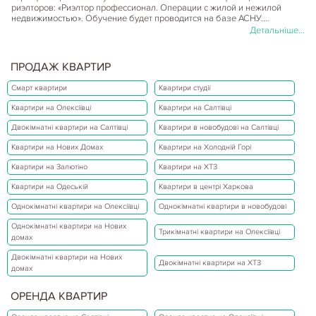
риэлторов: «Риэлтор профессионал. Операции с жилой и нежилой
недвижимостью». Обучение будет проводится на базе АСНУ.…
Детальніше...
ПРОДАЖ КВАРТИР
Смарт квартири
Квартири студії
Квартири на Олексіївці
Квартири на Салтівці
Двокімнатні квартири на Салтівці
Квартири в новобудові на Салтівці
Квартири на Нових Домах
Квартири на Холодній Горі
Квартири на Залютіно
Квартири на ХТЗ
Квартири на Одеській
Квартири в центрі Харкова
Однокімнатні квартири на Олексіївці
Однокімнатні квартири в новобудові
Однокімнатні квартири на Нових
Трикімнатні квартири на Олексіївці
домах
Двокімнатні квартири на Нових
Двокімнатні квартири на ХТЗ
домах
17.04.2020
Ріелтори
КОМПЕНСАЦИЯ ПО ЗАДАТКУ, ЕСЛИ СДЕЛКА СОРВАЛАСЬ
ОРЕНДА КВАРТИР
Как вернуть двойную сумму задатка, если сделка не состоялась по
вине продавца? Договор задатка - это тема, по которой в нынешней