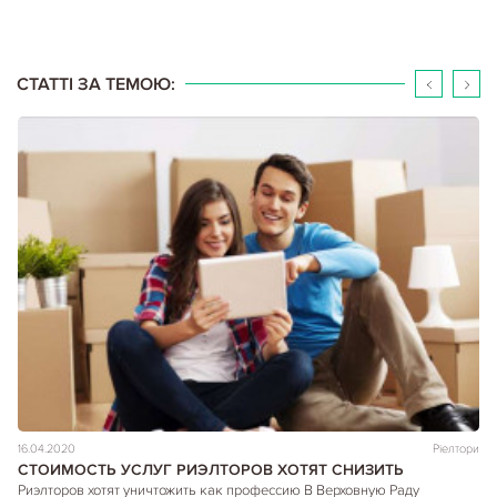
Продажа квартиры большой площади и покупка одной или двух
квартир с доплатой в Харькове - обычное дело. Сделки по размену
одной квартиры на несколько меньших - обычная практика. По
оценке экспертов агенства недвижимости Город, на…
Детальніше...
СТАТТІ ЗА ТЕМОЮ:
16.04.2020
Ріелтори
СТОИМОСТЬ УСЛУГ РИЭЛТОРОВ ХОТЯТ СНИЗИТЬ
Риэлторов хотят уничтожить как профессию В Верховную Раду