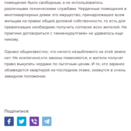
Вот уже больше двух недель специалисты рынка недвижимости,да и
помещение было свободным, а не использовалось
не только они, активно обсуждают принятый Верховной Радой Закон
различными техническими службами. Чердачные помещения в
№ 2258-IV«О предотвращении и противодействии легализации
многоквартирных домах это имущество, принадлежашее всем
(отмыванию) доходов, полученныхпреступным…
Детальніше...
жильцам на правах общей долевой собственности, то есть для
приватизации необходимо получить согласие всех жителей. На
практике договориться с таким«курултаем» не удавалось еще
никому.
Однако общеизвестно, что ничего незыблемого на этой земле
нет. Не исключено,что законы поменяются, и жители получат
право выкупать чердаки по льготным ценам. И те, кто заранее
обзаведется квартирой на последнем этаже, окажутся в очень
завидном положении.
Поділитися:
18.04.2020
Ріелтори
ОБМЕН КВАРТИР. КАК ОБЕЗОПАСИТЬ СЕБЯ