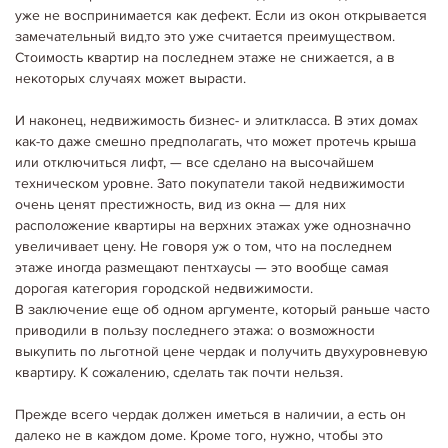
Сегодня продавцы и покупатели предпочитают традиционные схемы
уже не воспринимается как дефект. Если из окон открывается
операций с недвижимостью. Но все чаще то одна,то другая компании
замечательный вид,то это уже считается преимуществом.
заявляют о проведении аукциона. Чем привлекает этот способ
Стоимость квартир на последнем этаже не снижается, а в
продажи квадратных метров? Кто готов пустить…
Детальніше...
некоторых случаях может вырасти.
И наконец, недвижимость бизнес- и элиткласса. В этих домах
как-то даже смешно предполагать, что может протечь крыша
или отключиться лифт, — все сделано на высочайшем
техническом уровне. Зато покупатели такой недвижимости
очень ценят престижность, вид из окна — для них
расположение квартиры на верхних этажах уже однозначно
увеличивает цену. Не говоря уж о том, что на последнем
этаже иногда размещают пентхаусы — это вообще самая
дорогая категория городской недвижимости.
В заключение еще об одном аргументе, который раньше часто
приводили в пользу последнего этажа: о возможности
выкупить по льготной цене чердак и получить двухуровневую
квартиру. К сожалению, сделать так почти нельзя.
Прежде всего чердак должен иметься в наличии, а есть он
18.04.2020
Ріелтори
далеко не в каждом доме. Кроме того, нужно, чтобы это
РИЭЛТОРЫ И ОБЯЗАТЕЛЬНЫЙ ФИНМОНИТОРИНГ