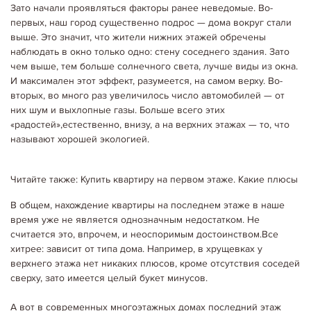
Зато начали проявляться факторы ранее неведомые. Во-
первых, наш город существенно подрос — дома вокруг стали
выше. Это значит, что жители нижних этажей обречены
наблюдать в окно только одно: стену соседнего здания. Зато
чем выше, тем больше солнечного света, лучше виды из окна.
И максимален этот эффект, разумеется, на самом верху. Во-
вторых, во много раз увеличилось число автомобилей — от
них шум и выхлопные газы. Больше всего этих
«радостей»,естественно, внизу, а на верхних этажах — то, что
называют хорошей экологией.
Читайте также: Купить квартиру на первом этаже. Какие плюсы
В общем, нахождение квартиры на последнем этаже в наше
время уже не является однозначным недостатком. Не
считается это, впрочем, и неоспоримым достоинством.Все
хитрее: зависит от типа дома. Например, в хрущевках у
верхнего этажа нет никаких плюсов, кроме отсутствия соседей
сверху, зато имеется целый букет минусов.
18.04.2020
Ріелтори
А вот в современных многоэтажных домах последний этаж
НОВЫЕ СПОСОБЫ ПРОДАЖИ КВАРТИРЫ