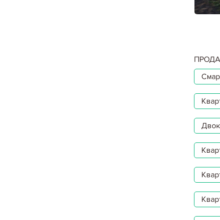
ПРОДА
Смар
Квар
Двокі
Квар
Квар
Квар