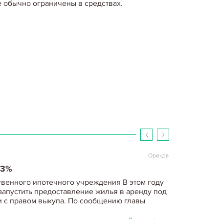
е обычно ограничены в средствах.
liers, максимальные ставки на…
Детальніше...
Оренда
АРАБОТАТЬ НА АРЕНДЕ, ЧТО ТАКОЕ
I?
меет возможность быстро и выгодно
ную недвижимость. Более предсказуемый
венности в аренду. На какую годовую прибыль
ужно сделать,…
Детальніше...
Оренда
 3%
твенного ипотечного учреждения В этом году
запустить предоставление жилья в аренду под
ти с правом выкупа. По сообщению главы