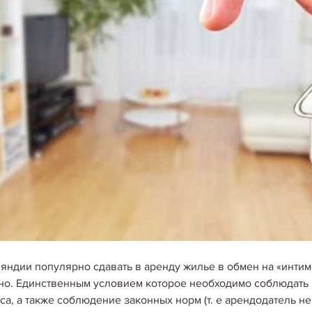
17.04.2020
АРЕНДОВАТЬ НЕДВИЖИ
ГРН В ГОД.
Определен перечень органи
арендовать недвижимость на
бюджетников получит право
гривну за год. В частности,
17.04.2020
В МИРОВОМ РЕЙТИНГЕ
ЗАНЯЛ 35 МЕСТО
яндии популярно сдавать в аренду жилье в обмен на «интим
По версии консалтинговой ко
но. Единственным условием которое необходимо соблюдать
рейтинге городов с самой 
са, а также соблюдение законных норм (т. е арендодатель не
(данные за июнь, замеры пр