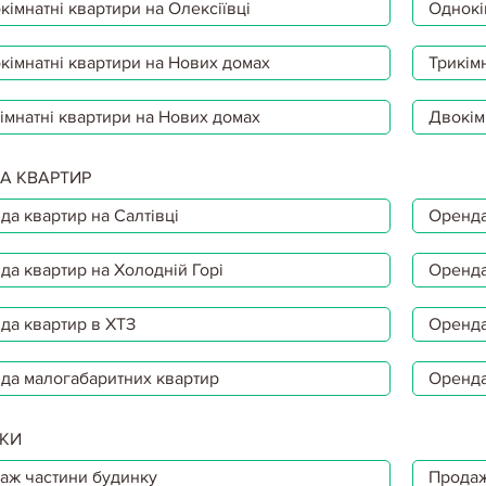
імнатні квартири на Олексіївці
Однокі
кімнатні квартири на Нових домах
Трикімн
17.04.2020
АРЕНДА ЖИЛЬЯ С ПРА
імнатні квартири на Нових домах
Двокім
Как стать собственником ар
Украине официально нужда
А КВАРТИР
Чтобы хоть как-то решить э
социальную программу…
да квартир на Салтівці
Оренда
да квартир на Холодній Горі
Оренда
да квартир в ХТЗ
Оренда
17.04.2020
АРЕНДА КВАРТИР С П
УТОПИЯ?
да малогабаритних квартир
Оренда
Кто может участвовать в пр
будет стоить и какова реаль
КИ
Государственное ипотечное
жилья с правом выкупа»…
аж частини будинку
Продаж