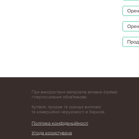
Орен
Орен
Прод
При використанні матеріалів активне (пряме)
гіперпосилання обов'язкове.
Купівля, продаж та оренда житлової
та комерційної нерухомості в Харкові.
Політика конфіденційності
Угода користувача