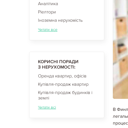
Аналітика
Ріелтори
Іноземна нерухомість
Читати все
КОРИСНІ ПОРАДИ
З НЕРУХОМОСТІ:
Оренда квартир, офісів
Купівля-продаж квартир
Купівля-продаж будинків і
землі
Читати всі
В Финл
легаль
процес