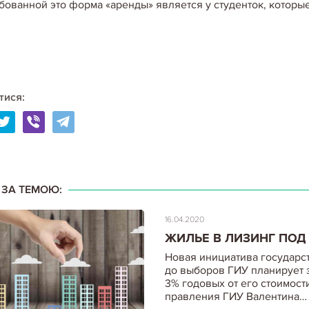
бованной это форма «аренды» является у студенток, которы
опубликованным данным Col
17.04.2020
ЗОЛОТАЯ ЖИЛА: КАК З
тися:
СХЕМА BUY-TO-LET И RO
Редкий инвестор сегодня и
перепродать свою зарубеж
доход приносит сдача собст
можно рассчитывать и что н
І ЗА ТЕМОЮ:
16.04.2020
ЖИЛЬЕ В ЛИЗИНГ ПОД
Новая инициатива государс
до выборов ГИУ планирует 
3% годовых от его стоимос
правления ГИУ Валентина…