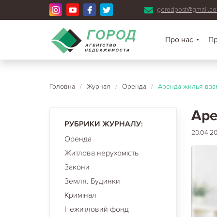
gorodpost@gmail.c
Про нас
П
Головна
/
Журнал
/
Оренда
/
Аренда жилья вза
Аре
РУБРИКИ ЖУРНАЛУ:
20.04.20
Оренда
Житлова нерухомість
Закони
Земля. Будинки
Кримінал
Нежитловий фонд