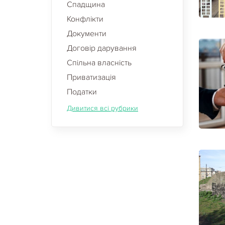
Спадщина
Конфлікти
Документи
Договір дарування
Спільна власність
Приватизація
Податки
Дивитися всі рубрики