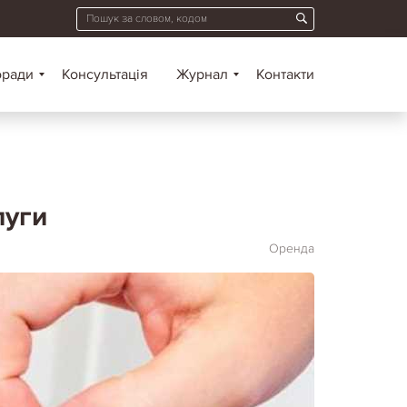
оради
Консультація
Журнал
Контакти
луги
Оренда