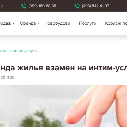
om
(099) 180-68-35
(093) 842-41-97
родаж
Оренда
Новобудови
Послуги
Корисні п
мен на интим-услуги
нда жилья взамен на интим-ус
20 11:06