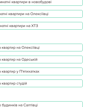
мнатні квартири в новобудові
атні квартири на Олексіївці
Оренда
ВОМ ВЫКУПА ПОД 3% ГОДОВЫХ
натні квартири на ХТЗ
ендованной в новострое квартиры. Сегодня в
ющихся в жилье перевалило за миллион.
ту проблему, государство разработало еще одну
 квартир на Олексіївці
Детальніше...
 квартир на Одеській
 квартир у П'ятихатках
Оренда
РАВОМ ВЫКУПА. РЕАЛЬНОСТЬ ИЛИ
 квартир студій
ограмме аренда с правом выкупа, сколько она
ность, что она будет воплощена в жизнь.
 учреждение разработало программу «Аренда
 будинків на Салтівці