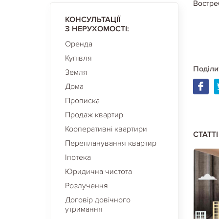
Востре
КОНСУЛЬТАЦІЇ
З НЕРУХОМОСТІ:
Оренда
Купівля
Поділи
Земля
Дома
Прописка
Продаж квартир
Кооперативні квартири
СТАТТ
Перепланування квартир
Іпотека
Юридична чистота
Розлучення
Договір довічного
утримання