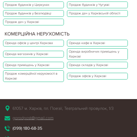
Продаж будинків у Циркунах
Продаж будинків у Чугуєві
Продаж будинків у Безлюдівці
Продаж дач у Харківській області
Продаж дач у Харкові
КОМЕРЦІЙНА НЕРУХОМІСТЬ
Оренда офісів у центрі Харкова
Оренда кафе в Харкові
Оренда виробничих приміщень у
Оренда магазинів у Харкові
Харкові
Оренда приміщень у Харкові
Оренда складів у Харкові
Продаж комерційної нерухомості в
Продаж офісів у Харкові
Харкові
61057 м. Харків, пл. Поезії, Театральний провулок, 1/3
gorodpost@gmail.com
(099) 180-68-35