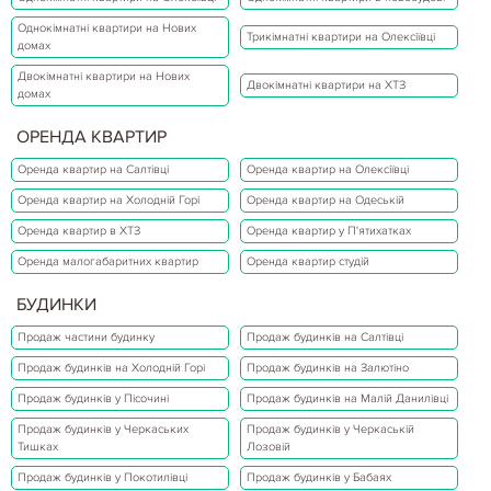
Однокімнатні квартири на Нових
Трикімнатні квартири на Олексіївці
домах
Двокімнатні квартири на Нових
Двокімнатні квартири на ХТЗ
домах
ОРЕНДА КВАРТИР
Оренда квартир на Салтівці
Оренда квартир на Олексіївці
Оренда квартир на Холодній Горі
Оренда квартир на Одеській
Оренда квартир в ХТЗ
Оренда квартир у П'ятихатках
Оренда малогабаритних квартир
Оренда квартир студій
БУДИНКИ
Продаж частини будинку
Продаж будинків на Салтівці
Продаж будинків на Холодній Горі
Продаж будинків на Залютіно
Продаж будинків у Пісочині
Продаж будинків на Малій Данилівці
Продаж будинків у Черкаських
Продаж будинків у Черкаській
Тишках
Лозовій
Продаж будинків у Покотилівці
Продаж будинків у Бабаях