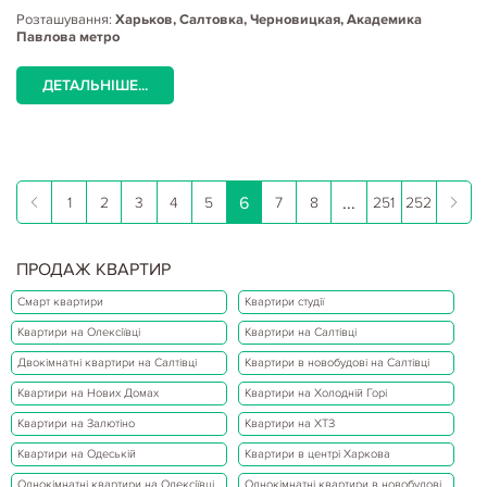
Розташування:
Харьков, Салтовка, Черновицкая, Академика
Павлова метро
ДЕТАЛЬНІШЕ...
6
...
1
2
3
4
5
7
8
251
252
ПРОДАЖ КВАРТИР
Смарт квартири
Квартири студії
Квартири на Олексіївці
Квартири на Салтівці
Двокімнатні квартири на Салтівці
Квартири в новобудові на Салтівці
Квартири на Нових Домах
Квартири на Холодній Горі
Квартири на Залютіно
Квартири на ХТЗ
Квартири на Одеській
Квартири в центрі Харкова
Однокімнатні квартири на Олексіївці
Однокімнатні квартири в новобудові