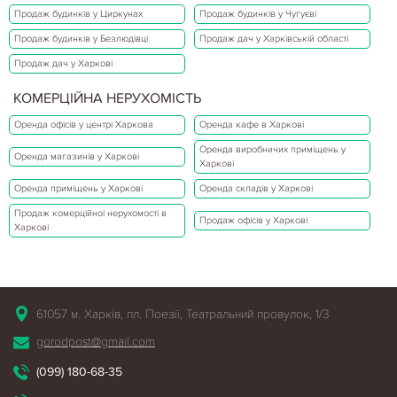
Продаж будинків у Циркунах
Продаж будинків у Чугуєві
Продаж будинків у Безлюдівці
Продаж дач у Харківській області
Продаж дач у Харкові
КОМЕРЦІЙНА НЕРУХОМІСТЬ
Оренда офісів у центрі Харкова
Оренда кафе в Харкові
Оренда виробничих приміщень у
Оренда магазинів у Харкові
Харкові
Оренда приміщень у Харкові
Оренда складів у Харкові
Продаж комерційної нерухомості в
Продаж офісів у Харкові
Харкові
61057 м. Харків, пл. Поезії, Театральний провулок, 1/3
gorodpost@gmail.com
(099) 180-68-35