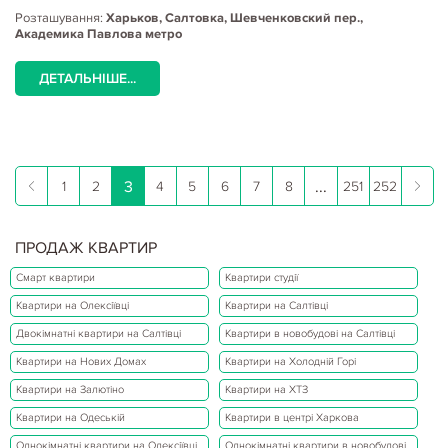
Розташування:
Харьков, Салтовка, Шевченковский пер.,
Академика Павлова метро
ДЕТАЛЬНІШЕ...
3
...
1
2
4
5
6
7
8
251
252
ПРОДАЖ КВАРТИР
Смарт квартири
Квартири студії
Квартири на Олексіївці
Квартири на Салтівці
Двокімнатні квартири на Салтівці
Квартири в новобудові на Салтівці
Квартири на Нових Домах
Квартири на Холодній Горі
Квартири на Залютіно
Квартири на ХТЗ
Квартири на Одеській
Квартири в центрі Харкова
Однокімнатні квартири на Олексіївці
Однокімнатні квартири в новобудові