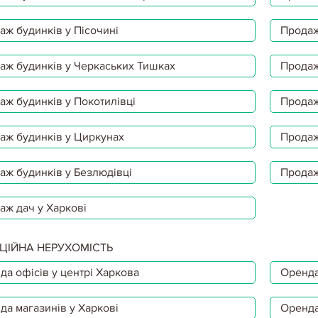
аж будинків у Пісочині
Продаж
аж будинків у Черкаських Тишках
Продаж
аж будинків у Покотилівці
Продаж
аж будинків у Циркунах
Продаж
аж будинків у Безлюдівці
Продаж
аж дач у Харкові
ЦІЙНА НЕРУХОМІСТЬ
да офісів у центрі Харкова
Оренда
да магазинів у Харкові
Оренда