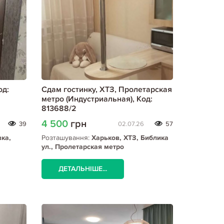
од:
Сдам гостинку, ХТЗ, Пролетарская
метро (Индустриальная), Код:
813688/2
4 500
грн
39
02.07.26
57
вка,
Розташування:
Харьков, ХТЗ, Библика
ул., Пролетарская метро
(Индустриальная)
ДЕТАЛЬНІШЕ...