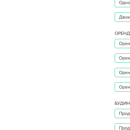
Одно
Двок
ОРЕНД
Орен
Орен
Орен
Орен
БУДИН
Прод
Прод