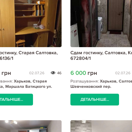
остинку, Старая Салтовка,
Сдам гостинку, Салтовка, К
6136/1
672804/1
0
грн
6 000
грн
02.07.26
46
02.07.26
ування:
Харьков, Старая
Розташування:
Харьков, Салто
а, Маршала Батицкого ул.
Шевченковский пер.
ТАЛЬНІШЕ...
ДЕТАЛЬНІШЕ...