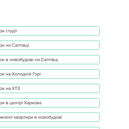
и студії
ри на Салтівці
ри в новобудові на Салтівці
ри на Холодній Горі
ри на ХТЗ
ри в центрі Харкова
мнатні квартири в новобудові