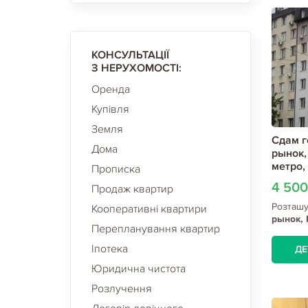
КОНСУЛЬТАЦІЇ
З НЕРУХОМОСТІ:
Оренда
Купівля
Земля
Сдам г
Дома
рынок,
метро,
Прописка
4 50
Продаж квартир
Розташ
Кооперативні квартири
рынок, 
Перепланування квартир
Центра
Іпотека
ДЕ
Юридична чистота
Розлучення