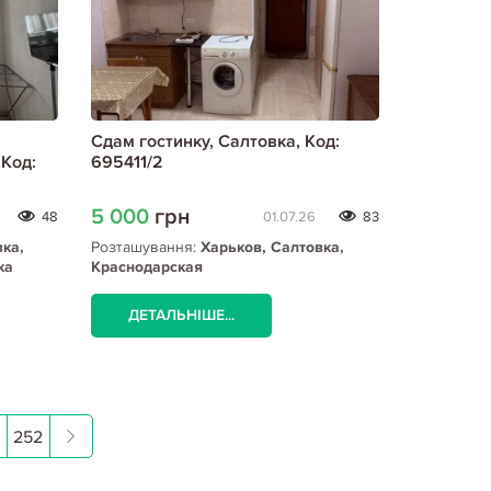
Сдам гостинку, Салтовка, Код:
Код:
695411/2
5 000
грн
48
01.07.26
83
вка,
Розташування:
Харьков, Салтовка,
ка
Краснодарская
ДЕТАЛЬНІШЕ...
252