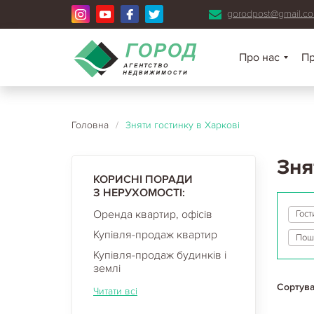
gorodpost@gmail.c
Про нас
П
Головна
/
Зняти гостинку в Харкові
Зня
КОРИСНІ ПОРАДИ
З НЕРУХОМОСТІ:
Оренда квартир, офісів
Гост
Купівля-продаж квартир
Купівля-продаж будинків і
землі
Сортува
Читати всі