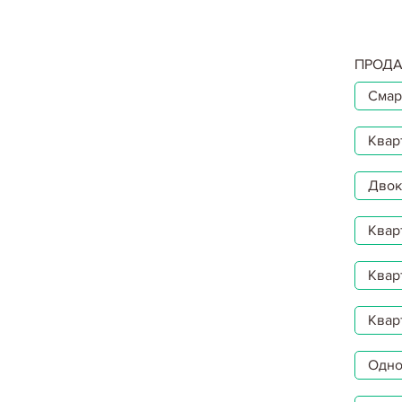
ПРОДА
Смар
Квар
Двокі
Квар
Квар
Квар
Однок