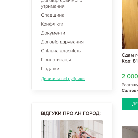
Договір довічного
утримання
Спадщина
Конфлікти
Документи
Договір дарування
Спільна власність
Сдам г
Приватизація
Код: 81
Податки
2 00
Дивитися всі рубрики
Розташ
Салтовк
ДЕ
ВІДГУКИ ПРО АН ГОРОД: