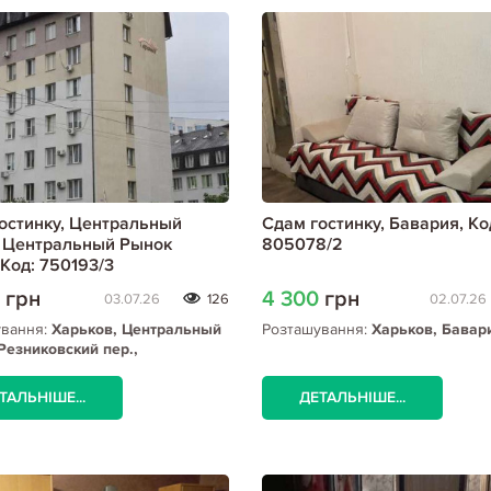
остинку, Центральный
Сдам гостинку, Бавария, Ко
 Центральный Рынок
805078/2
 Код: 750193/3
0
грн
4 300
грн
03.07.26
126
02.07.26
ування:
Харьков, Центральный
Розташування:
Харьков, Бавар
Резниковский пер.,
льный Рынок метро
ТАЛЬНІШЕ...
ДЕТАЛЬНІШЕ...