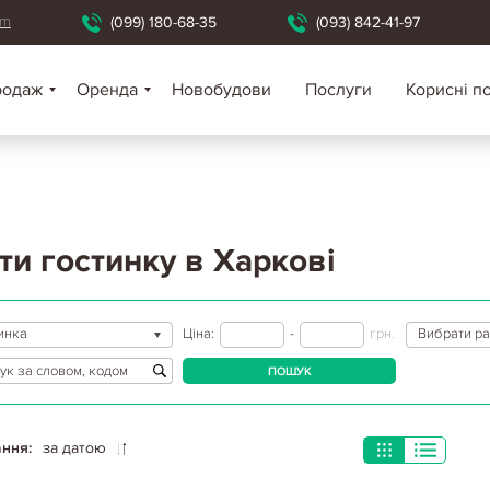
om
(099) 180-68-35
(093) 842-41-97
родаж
Оренда
Новобудови
Послуги
Корисні п
ти гостинку в Харкові
инка
Ціна:
-
грн.
Вибрати р
ПОШУК
ння:
за датою