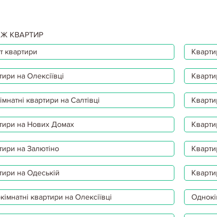
Ж КВАРТИР
т квартири
Квартир
тири на Олексіївці
Кварти
мнатні квартири на Салтівці
Кварти
тири на Нових Домах
Кварти
тири на Залютіно
Кварти
тири на Одеській
Кварти
імнатні квартири на Олексіївці
Однокі