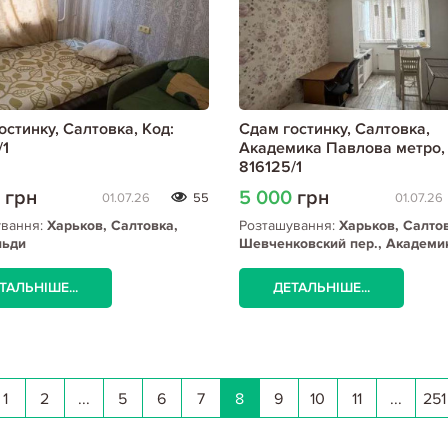
остинку, Салтовка, Код:
Сдам гостинку, Салтовка,
/1
Академика Павлова метро, 
816125/1
0
грн
5 000
грн
01.07.26
55
01.07.26
ування:
Харьков, Салтовка,
Розташування:
Харьков, Салто
льди
Шевченковский пер., Академи
Павлова метро
ТАЛЬНІШЕ...
ДЕТАЛЬНІШЕ...
1
2
...
5
6
7
8
9
10
11
...
251