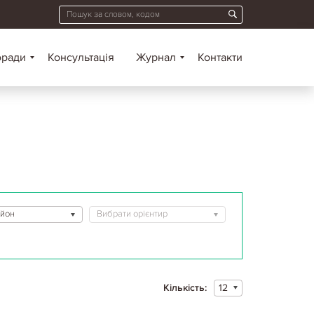
оради
Консультація
Журнал
Контакти
айон
Вибрати орієнтир
Кількість:
12