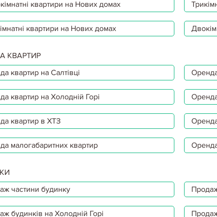
кімнатні квартири на Нових домах
Трикімн
імнатні квартири на Нових домах
Двокім
А КВАРТИР
да квартир на Салтівці
Оренда
да квартир на Холодній Горі
Оренда
да квартир в ХТЗ
Оренда
да малогабаритних квартир
Оренда
КИ
аж частини будинку
Продаж
аж будинків на Холодній Горі
Продаж