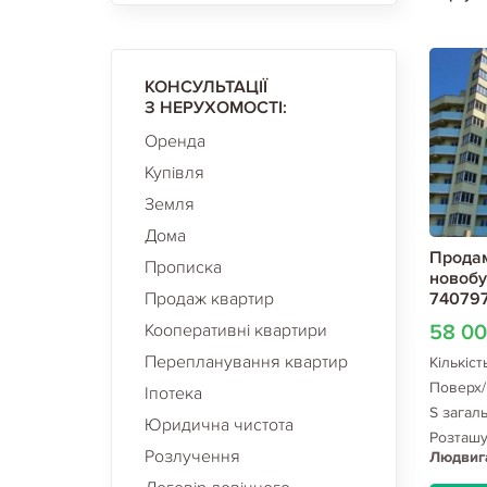
КОНСУЛЬТАЦІЇ
З НЕРУХОМОСТІ:
Оренда
Купівля
Земля
Дома
Продам
Прописка
новобу
Продаж квартир
740797
Кооперативні квартири
58 0
Перепланування квартир
Кількіст
Поверх/
Іпотека
S загал
Юридична чистота
Розташ
Розлучення
Людвиг