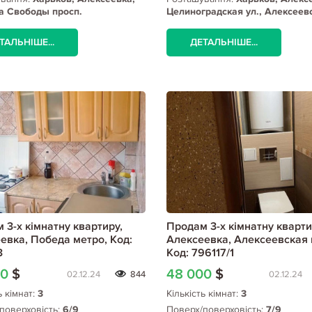
а Свободы просп.
Целиноградская ул., Алексеев
метро
ТАЛЬНІШЕ...
ДЕТАЛЬНІШЕ...
 3-х кімнатну квартиру,
Продам 3-х кімнатну кварти
евка, Победа метро, Код:
Алексеевка, Алексеевская 
3
Код: 796117/1
00
$
48 000
$
02.12.24
844
02.12.24
ь кімнат:
3
Кількість кімнат:
3
поверховість:
6/9
Поверх/поверховість:
7/9