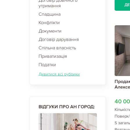
Договір довічного
ДЕ
утримання
Спадщина
Конфлікти
Документи
Договір дарування
Спільна власність
Приватизація
Податки
Дивитися всі рубрики
Продам
Алексе
40 0
ВІДГУКИ ПРО АН ГОРОД:
Кількіст
Поверх/
S загаль
Розташ