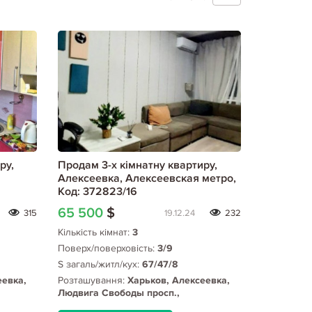
ру,
Продам 3-х кімнатну квартиру,
Алексеевка, Алексеевская метро,
Код: 372823/16
65 500
$
315
19.12.24
232
Кількість кімнат:
3
Поверх/поверховість:
3/9
S загаль/житл/кух:
67/47/8
еевка,
Розташування:
Харьков, Алексеевка,
Людвига Свободы просп.,
Алексеевская метро