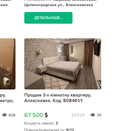
ская
Целиноградская ул., Алексеевская
метро
ДЕТАЛЬНІШЕ...
ру,
Продам 3-х кімнатну квартиру,
метро,
Алексеевка, Код: 808461/1
67 500
$
808
29.11.24
311
Кількість кімнат:
3
Поверх/поверховість:
8/12