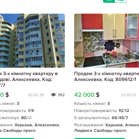
 3-х кімнатну квартиру в
Продам 3-х кімнатну кварти
дові, Алексеевка, Код:
Алексеевка, Код: 809612/1
/7
00
$
42 000
$
20.02.25
392
23.01.25
ь кімнат:
3
Кількість кімнат:
3
поверховість:
1/9
Поверх/поверховість:
10/12
ь/житл/кух:
80/-/-
S загаль/житл/кух:
66/45/7
ування:
Харьков, Алексеевка,
Розташування:
Харьков, Алекс
а Свободы просп.
Людвига Свободы просп.