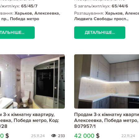
ь/житл/кух:
65/45/7
S загаль/житл/кух:
65/44/6
ування:
Харьков, Алексеевка,
Розташування:
Харьков, Алекс
пр., Победа метро
Людвига Свободы просп.,
Алексеевская метро
ТАЛЬНІШЕ...
ДЕТАЛЬНІШЕ...
 3-х кімнатну квартиру,
Продам 3-х кімнатну кварти
евка, Победа метро, Код:
Алексеевка, Победа метро,
/28
807957/1
00
$
42 000
$
25.11.24
233
22.11.24