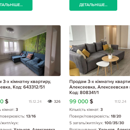
ТАЛЬНІШЕ...
ДЕТАЛЬНІШЕ...
 3-х кімнатну квартиру,
Продам 3-х кімнатну кварти
евка, Код: 643312/51
Алексеевка, Алексеевская 
Код: 808341/1
00
$
99 000
$
15.12.24
326
11.12.24
ь кімнат:
3
Кількість кімнат:
3
поверховість:
13/16
Поверх/поверховість:
18/20
/житл/кух:
S загаль/житл/кух:
100/35/30
ування:
Харьков, Алексеевка,
Розташування:
Харьков, Алекс