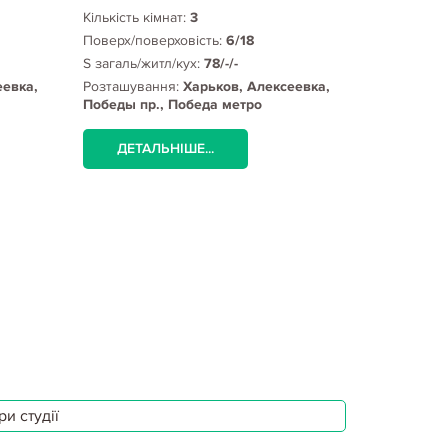
Кількість кімнат:
3
Поверх/поверховість:
6/18
S загаль/житл/кух:
78/-/-
еевка,
Розташування:
Харьков, Алексеевка,
Победы пр., Победа метро
ДЕТАЛЬНІШЕ...
и студії