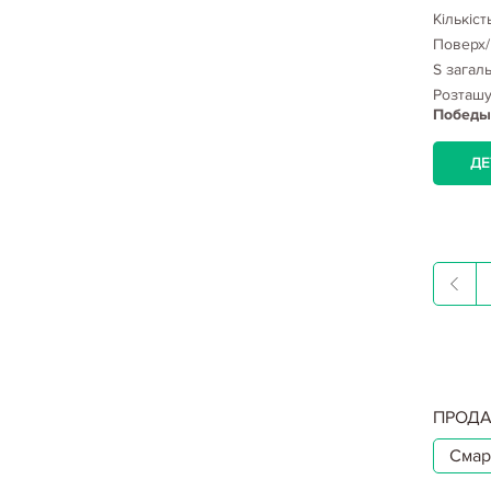
Кількіст
Поверх/
S загал
Розташ
Победы 
ДЕ
ПРОДА
Смар