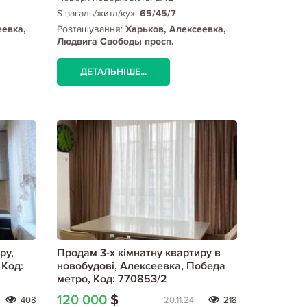
S загаль/житл/кух:
65/45/7
еевка,
Розташування:
Харьков, Алексеевка,
Людвига Свободы просп.
ДЕТАЛЬНІШЕ...
ру,
Продам 3-х кімнатну квартиру в
 Код:
новобудові, Алексеевка, Победа
метро, Код: 770853/2
120 000
$
408
20.11.24
218