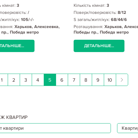
ь кімнат:
3
Кількість кімнат:
3
поверховість:
/
Поверх/поверховість:
8/12
ь/житл/кух:
105/-/-
S загаль/житл/кух:
68/44/6
ування:
Харьков, Алексеевка,
Розташування:
Харьков, Алекс
пр., Победа метро
Победы пр., Победа метро
ТАЛЬНІШЕ...
ДЕТАЛЬНІШЕ...
1
2
3
4
5
6
7
8
9
10
Ж КВАРТИР
т квартири
Квартир