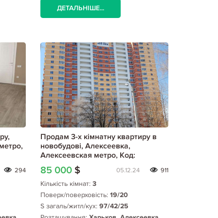
ДЕТАЛЬНІШЕ...
ру,
Продам 3-х кімнатну квартиру в
метро,
новобудові, Алексеевка,
Алексеевская метро, Код:
522089/4
85 000
$
294
05.12.24
911
Кількість кімнат:
3
Поверх/поверховість:
19/20
S загаль/житл/кух:
97/42/25
еевка,
Розташування:
Харьков, Алексеевка,