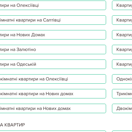
тири на Олексіївці
Кварти
мнатні квартири на Салтівці
Кварти
тири на Нових Домах
Кварти
тири на Залютіно
Кварти
тири на Одеській
Кварти
імнатні квартири на Олексіївці
Однокі
кімнатні квартири на Нових домах
Трикімн
імнатні квартири на Нових домах
Двокім
А КВАРТИР