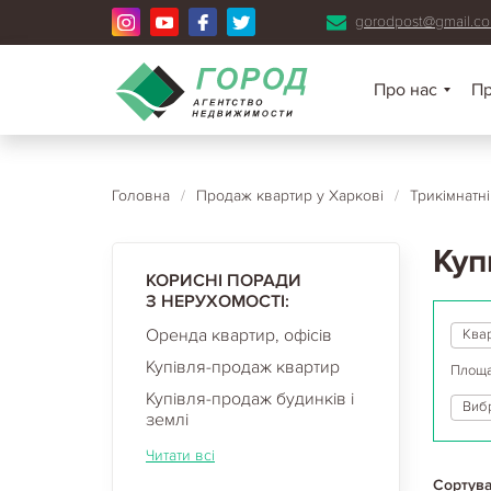
gorodpost@gmail.c
Про нас
П
Головна
/
Продаж квартир у Харкові
/
Трикімнатн
Куп
КОРИСНІ ПОРАДИ
З НЕРУХОМОСТІ:
Оренда квартир, офісів
Ква
Купівля-продаж квартир
Площа
Купівля-продаж будинків і
Вибр
землі
Читати всі
Сортува