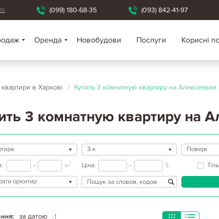
om
(099) 180-68-35
(093) 842-41-97
родаж
Оренда
Новобудови
Послуги
Корисні п
і квартири в Харкові
/
Купить 3 комнатную квартиру на Алексеевке
ить 3 комнатную квартиру на 
ртира
3-к
Поверх
2
:
-
м
Ціна:
-
$
Тіл
ати орієнтир
ння:
за датою