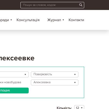
оради
Консультація
Журнал
Контакти
Алексеевке
Поверховість
ьки
новобудова
Алексеевка
ПОШУК
Кількість:
12