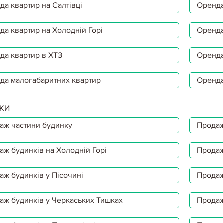
да квартир на Салтівці
Оренда
да квартир на Холодній Горі
Оренда
да квартир в ХТЗ
Оренда
да малогабаритних квартир
Оренда
КИ
аж частини будинку
Продаж
аж будинків на Холодній Горі
Продаж
аж будинків у Пісочині
Продаж
аж будинків у Черкаських Тишках
Продаж