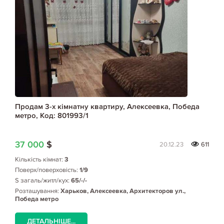
Продам 3-х кімнатну квартиру, Алексеевка, Победа
метро, Код: 801993/1
37 000
$
20.12.23
611
Кількість кімнат:
3
Поверх/поверховість:
1/9
S загаль/житл/кух:
65/-/-
Розташування:
Харьков, Алексеевка, Архитекторов ул.,
Победа метро
ДЕТАЛЬНІШЕ...