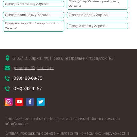
Оренда виробничих приміщень у
Оренда магазинів у Харкові
Харкові
Оренда приміщень у Харкові
Оренда складів у Харкові
Продаж комерційної нерухомості в
Продаж офісів у Харкові
Харкові
61057 м. Харків, пл. Поезії, Театральний провулок, 1/3
gorodpost@gmail.com
(099) 180-68-35
(093) 842-41-97
При використанні матеріалів активне (пряме) гіперпосилання
обов'язкове.
Купівля, продаж та оренда житлової
та комерційної нерухомості в