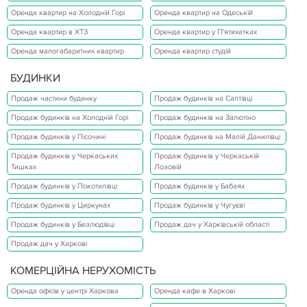
Оренда квартир на Холодній Горі
Оренда квартир на Одеській
Оренда квартир в ХТЗ
Оренда квартир у П'ятихатках
Оренда малогабаритних квартир
Оренда квартир студій
БУДИНКИ
Продаж частини будинку
Продаж будинків на Салтівці
Продаж будинків на Холодній Горі
Продаж будинків на Залютіно
Продаж будинків у Пісочині
Продаж будинків на Малій Данилівці
Продаж будинків у Черкаських
Продаж будинків у Черкаській
Тишках
Лозовій
Продаж будинків у Покотилівці
Продаж будинків у Бабаях
Продаж будинків у Циркунах
Продаж будинків у Чугуєві
Продаж будинків у Безлюдівці
Продаж дач у Харківській області
Продаж дач у Харкові
КОМЕРЦІЙНА НЕРУХОМІСТЬ
Оренда офісів у центрі Харкова
Оренда кафе в Харкові