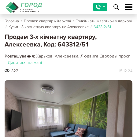
Головна
/
Продаж квартир у Харкові
/
Трикімнатні квартири в Харкові
/
Купить 3 комнатную квартиру на Алексеевке
/
643312/51
Продам 3-х кімнатну квартиру,
Алексеевка, Код: 643312/51
Розташування:
Харьков, Алексеевка, Людвига Свободы просп.
Дивитися на мапі
327
15.12.24