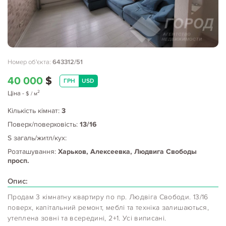
Номер об'єкта:
643312/51
40 000
$
ГРН
USD
2
Ціна
-
$
/ м
Кількість кімнат:
3
Поверх/поверховість:
13/16
S загаль/житл/кух:
Розташування:
Харьков, Алексеевка, Людвига Свободы
просп.
Опис:
Продам 3 кімнатну квартиру по пр. Людвіга Свободи. 13/16
поверх, капітальний ремонт, меблі та техніка залишаються,
утеплена зовні та всередині, 2+1. Усі виписані.