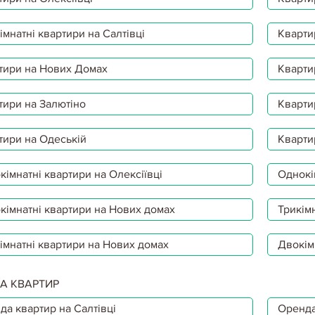
мнатні квартири на Салтівці
Кварти
тири на Нових Домах
Кварти
18.04.2020
КАК ПЕРЕСТРАХОВАТЬ 
тири на Залютіно
Кварти
Один из главных, и вполне
квартиру – это мысль о том,
все что угодно, да к тому ж
тири на Одеській
Кварти
гарантии от такого несчасть
імнатні квартири на Олексіївці
Однокі
кімнатні квартири на Нових домах
Трикімн
18.04.2020
В ЧЕРНИГОВЕ РИЭЛТО
імнатні квартири на Нових домах
Двокім
В Черниговской обл. работ
экономической преступност
А КВАРТИР
недвижимости, которая за 
местных жителей оформить 
да квартир на Салтівці
Оренда