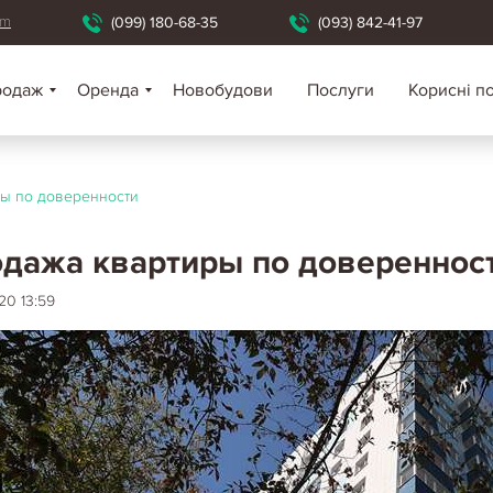
om
(099) 180-68-35
(093) 842-41-97
родаж
Оренда
Новобудови
Послуги
Корисні п
ы по доверенности
дажа квартиры по довереннос
20 13:59