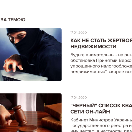
вдохновенно и по-крупному
І ЗА ТЕМОЮ:
17.04.2020
КАК НЕ СТАТЬ ЖЕРТВ
НЕДВИЖИМОСТИ
Будьте внимательны - на р
обстановка Принятый Верхо
упрощенного налогообложен
недвижимостью", скорее вс
17.04.2020
"ЧЕРНЫЙ" СПИСОК КВА
СЕТИ ОН-ЛАЙН
Кабинет Министров Украины
Государственного реестра 
имущество, в частности, п