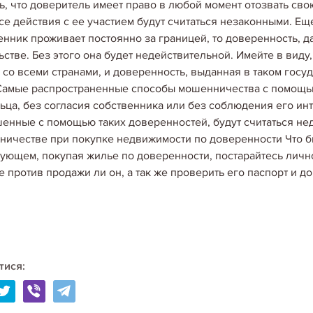
ь, что доверитель имеет право в любой момент отозвать св
было на это обратить внима
все действия с ее участием будут считаться незаконными. Ещ
енник проживает постоянно за границей, то доверенность, д
ьстве. Без этого она будет недействительной. Имейте в вид
е со всеми странами, и доверенность, выданная в таком госу
20.04.2020
Самые распространенные способы мошенничества с помощь
"ЧЕРНЫЙ СПИСОК" Н
ьца, без согласия собственника или без соблюдения его инте
УКРАИНЫ
енные с помощью таких доверенностей, будут считаться не
Конфедерация строителей У
ичестве при покупке недвижимости по доверенности Что б
недобросовестных застройщ
ующем, покупая жилье по доверенности, постарайтесь лично
после его окончательного 
не против продажи ли он, а так же проверить его паспорт и 
Министерству региональног
20.04.2020
САМЫЕ РАСПРОСТРАН
тися:
Давно ушли в прошлое деше
ломкой денег и всякой дру
пришли изощренные комбин