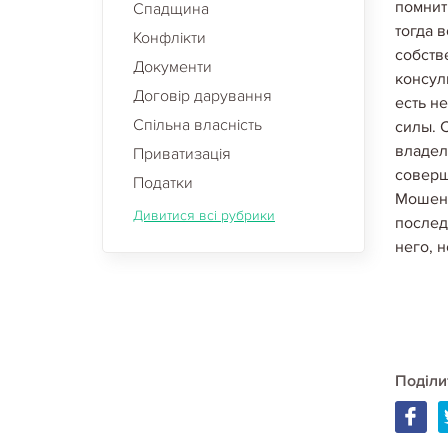
помнит
Спадщина
тогда 
Конфлікти
собств
Документи
консул
Договір дарування
есть н
Спільна власність
силы. 
владел
Приватизація
соверш
Податки
Мошенн
Дивитися всі рубрики
послед
него, 
Поділи