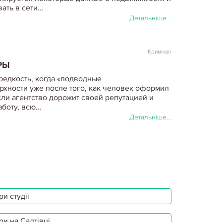
ать в сети…
Детальніше...
Кримінал
РЫ
редкость, когда «подводные
рхности уже после того, как человек оформил
сли агентство дорожит своей репутацией и
аботу, всю…
Детальніше...
Кримінал
 НЕДВИЖИМОСТИ
мостоятельная покупка недвижимости нанесет
и студії
ашему свободному времени и нервам, но и
о чтобы избежать этого, прислушайтесь к
сновная…
ри на Салтівці