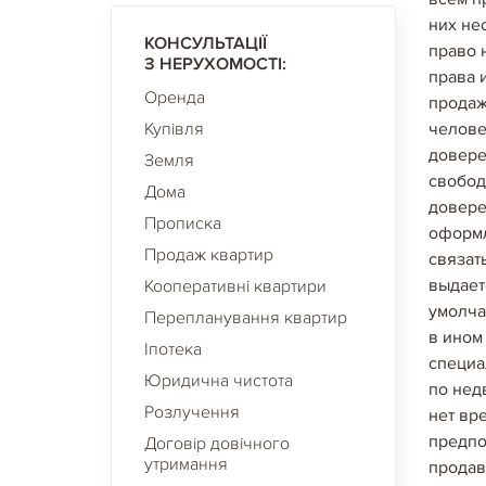
них не
КОНСУЛЬТАЦІЇ
право 
З НЕРУХОМОСТІ:
права 
Оренда
продаж
Купівля
челове
довере
Земля
свобод
Дома
довере
Прописка
оформл
Продаж квартир
связат
выдает
Кооперативні квартири
умолча
Перепланування квартир
в ином
Іпотека
специа
Юридична чистота
по нед
Розлучення
нет вр
предпо
Договір довічного
утримання
продав