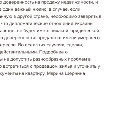
ою доверенность на продажу недвижимости, и
ние.…
Детальніше...
е один важный нюанс, в случае, если
анную в другой стране, необходимо заверять в
у, что дипломатические отношения Украины
дарстве, не будет иметь никакой юридической
Кримінал
ю доверенности: продажа от имени умершего
ЕДОБРОСОВЕСТНЫХ ЗАСТРОЙЩИКОВ
ресов. Во всех этих случаях, сделки,
действительными. Подробнее о
краины создала «черный список»
ы не допустить разнообразных проблем в
иков. Перечень фирм входящих в него,
 встретиться с продавцом жилья и уточнить у
утверждения, будет предоставлен
документы на квартиру. Марина Шернина
о развития,…
Детальніше...
Кримінал
ЕННЫЕ КВАРТИРНЫЕ АФЕРЫ
вые жульничества с наперстками, картами,
гой мелочевкой. На смену мелким мошенникам
аторы, работающие изобретательно,