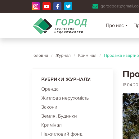
gorodpost@gmail.c
Про нас
П
Головна
/
Журнал
/
Кримінал
/
Продажа квартир
Про
РУБРИКИ ЖУРНАЛУ:
16.04.20
Оренда
Житлова нерухомість
Закони
Земля. Будинки
Кримінал
Нежитловий фонд