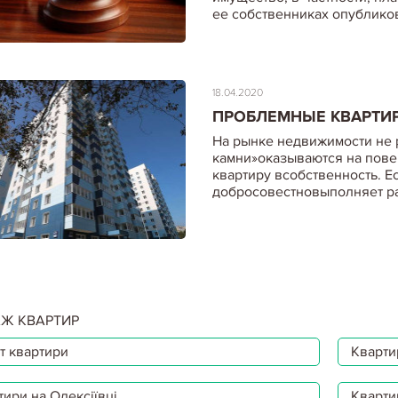
ее собственниках опубликов
18.04.2020
ПРОБЛЕМНЫЕ КВАРТИ
На рынке недвижимости не 
камни»оказываются на пове
квартиру всобственность. Е
добросовестновыполняет р
18.04.2020
РИСКИ ПРИ ПОКУПКЕ
Ж КВАРТИР
Без специальных знаний са
т квартири
Квартир
немалый ущерб не только в
семейному бюджету. Для тог
советам профессионалов.О
тири на Олексіївці
Кварти