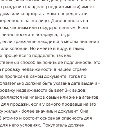
, гражданин (владелец недвижимости) имеет
дома или квартиры, а может передать эти
веренность на это лицо. Доверенность на
ом, частным или государственным. Если
 лично посетить нотариуса, тогда
, если гражданин находится в местах лишения
ли колонии. Но имейте в виду, в таких
х проще всего подделать, так как
твенный способ выяснить ее подлинность, это
а продажу недвижимости в нашей стране
е прописан в самом документе, тогда по
бязательно должна быть указана дата выдачи -
продажу недвижимости бывает 3-х видов:
рмляются на членов семьи или же на агентов
Кримінал
для продажи, если у самого продавца на это
НИЕ ЗА САМОЗАХВАТ ЖИЛЬЯ
у жилья - более значимый документ. Она
мости с целью последующего проживания
этом-то и состоит основная опасность для
плением. Проблема самозахвата жилья стала
для него условиях. Покупатель должен
правительство Англии и Уэльса вынуждено