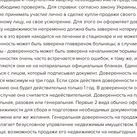
обходимо проверять. Для справки: согласно закону Украины
не принимать участие лично в сделке купли-продажи своего 
иному лицу, на свое усмотрение. Для этого он оформляет до
у недвижимости непременно должна быть заверена нотариус
к в это время находится на лечении в стационаре и не может
нность может быть заверена главврачом больницы; в случае
ы - доверенность может быть заверена начальником тюрьмы и
нностях очень часто встречается много ошибок, к тому же, и
яются они не на нотариальных официальных бланках. Единс
ься с лицом, который подписывал документ. Доверенность н
ся максимум на три года. Если срок действия доверенности н
нию она будет действительна только 1 год. В доверенности о
 случае она считается недействительной. Доверенность на 
льная, разовая или генеральная. Первые 2 вида обычно офо
20.04.2020
вижимости для сбора и подготовки необходимых документов 
УЖЕСТОЧАЮТ НАКАЗА
емени или же желания. Генеральная доверенность на продаж
Захват пустующей недвижи
лагает безусловное управление недвижимым имуществом. В 
признаны уголовным престу
ца: возможность продажи его недвижимости на невыгодных 
настолько актуальной, что 