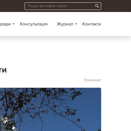
оради
Консультація
Журнал
Контакти
ти
Кримінал