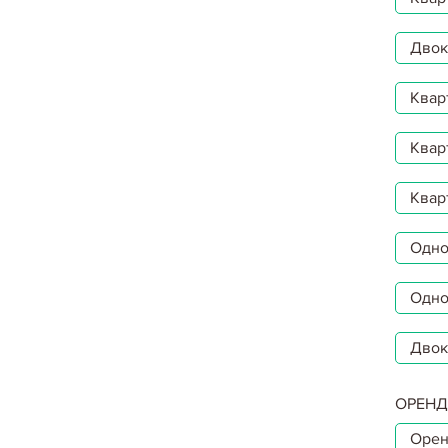
Двокі
Квар
Квар
Квар
Однок
Одно
Двок
ОРЕНД
Орен