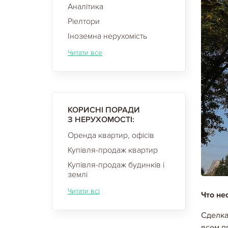
Аналітика
Ріелтори
Іноземна нерухомість
Читати все
КОРИСНІ ПОРАДИ
З НЕРУХОМОСТІ:
Оренда квартир, офісів
Купівля-продаж квартир
Купівля-продаж будинків і
землі
Читати всі
Что не
Сделка
всем п