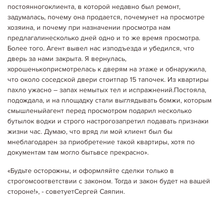
постоянногоклиента, в которой недавно был ремонт,
задумалась, почему она продается, почемунет на просмотре
хозяина, и почему при назначении просмотра нам
предлагалинесколько дней одно и то же время просмотра.
20.04.2020
Кримінал
"ЧЕРНЫЙ СПИСОК" НЕДОБРОСОВЕСТНЫХ ЗАСТРОЙЩИКОВ
Более того. Агент вывел нас изподъезда и убедился, что
УКРАИНЫ
дверь за нами закрыта. Я вернулась,
Конфедерация строителей Украины создала «черный список»
хорошенькоприсмотрелась к дверям на этаже и обнаружила,
недобросовестных застройщиков. Перечень фирм входящих в него,
после его окончательного утверждения, будет предоставлен
что около соседской двери стоитпар 15 тапочек. Из квартиры
Министерству регионального развития,…
пахло ужасно – запах немытых тел и испражнений.Постояла,
Детальніше...
подождала, и на площадку стали выглядывать бомжи, которым
смышленыйагент перед просмотром подарил несколько
бутылок водки и строго настрогозапретил подавать признаки
жизни час. Думаю, что вряд ли мой клиент был бы
мнеблагодарен за приобретение такой квартиры, хотя по
документам там могло бытьвсе прекрасно».
«Будьте осторожны, и оформляйте сделки только в
строгомсоответствии с законом. Тогда и закон будет на вашей
стороне!», - советуетСергей Саяпин.