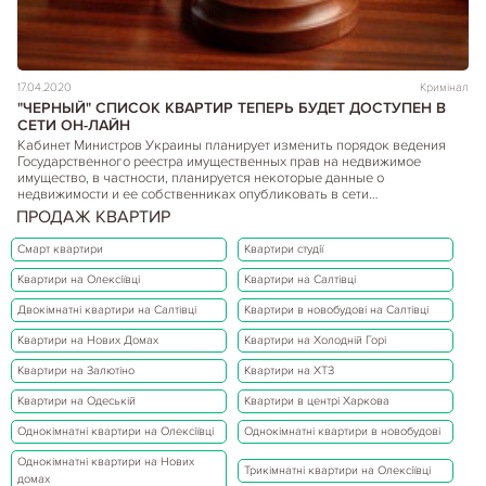
17.04.2020
Кримінал
"ЧЕРНЫЙ" СПИСОК КВАРТИР ТЕПЕРЬ БУДЕТ ДОСТУПЕН В
СЕТИ ОН-ЛАЙН
Кабинет Министров Украины планирует изменить порядок ведения
Государственного реестра имущественных прав на недвижимое
имущество, в частности, планируется некоторые данные о
недвижимости и ее собственниках опубликовать в сети…
Детальніше...
ПРОДАЖ КВАРТИР
Смарт квартири
Квартири студії
Квартири на Олексіївці
Квартири на Салтівці
Двокімнатні квартири на Салтівці
Квартири в новобудові на Салтівці
Квартири на Нових Домах
Квартири на Холодній Горі
Квартири на Залютіно
Квартири на ХТЗ
Квартири на Одеській
Квартири в центрі Харкова
Однокімнатні квартири на Олексіївці
Однокімнатні квартири в новобудові
Однокімнатні квартири на Нових
Трикімнатні квартири на Олексіївці
домах