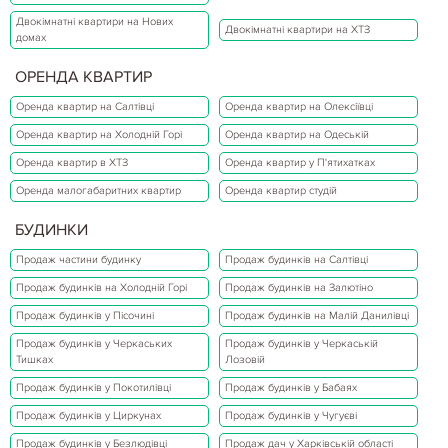
Двокімнатні квартири на Нових
Двокімнатні квартири на ХТЗ
домах
ОРЕНДА КВАРТИР
18.04.2020
Кримінал
РИСКИ ПРИ ПОКУПКЕ НЕДВИЖИМОСТИ
Оренда квартир на Салтівці
Оренда квартир на Олексіївці
Без специальных знаний самостоятельная покупка недвижимости
Оренда квартир на Холодній Горі
Оренда квартир на Одеській
нанесет немалый ущерб не только вашему свободному времени и
нервам, но и семейному бюджету. Для того чтобы избежать этого,
Оренда квартир в ХТЗ
Оренда квартир у П'ятихатках
прислушайтесь к советам профессионалов.Основная…
Детальніше...
Оренда малогабаритних квартир
Оренда квартир студій
БУДИНКИ
Продаж частини будинку
Продаж будинків на Салтівці
Продаж будинків на Холодній Горі
Продаж будинків на Залютіно
Продаж будинків у Пісочині
Продаж будинків на Малій Данилівці
Продаж будинків у Черкаських
Продаж будинків у Черкаській
Тишках
Лозовій
Продаж будинків у Покотилівці
Продаж будинків у Бабаях
Продаж будинків у Циркунах
Продаж будинків у Чугуєві
Продаж будинків у Безлюдівці
Продаж дач у Харківській області