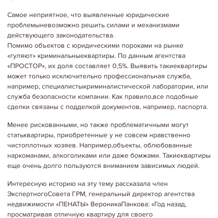
Самое неприятное, что выявленные юридические
проблемыневозможно решить силами и механизмами
действующего законодательства.
20.04.2020
Кримінал
Помимо объектов с юридическими пороками на рынке
УЖЕСТОЧАЮТ НАКАЗАНИЕ ЗА САМОЗАХВАТ ЖИЛЬЯ
«гуляют» криминальныеквартиры. По данным агентства
Захват пустующей недвижимости с целью последующего проживания
признаны уголовным преступлением. Проблема самозахвата жилья
«ПРОСТОР», их доля составляет 0,5%. Выявить такиеквартиры
стала настолько актуальной, что правительство Англии и Уэльса
может только исключительно профессиональная служба,
вынуждено было на это обратить внимание.…
например, специалистыкриминалистической лаборатории, или
Детальніше...
служба безопасности компании. Как правило,все подобные
сделки связаны с подделкой документов, например, паспорта.
Менее рискованными, но также проблематичными могут
статьквартиры, приобретенные у не совсем нравственно
чистоплотных хозяев. Например,объекты, облюбованные
наркоманами, алкоголиками или даже бомжами. Такиеквартиры
еще очень долго пользуются вниманием зависимых людей.
Интересную историю на эту тему рассказала член
ЭкспертногоСовета ГРМ, генеральный директор агентства
недвижимости «ПЕНАТЫ» ВероникаПанкова: «Год назад,
просматривая отличную квартиру для своего