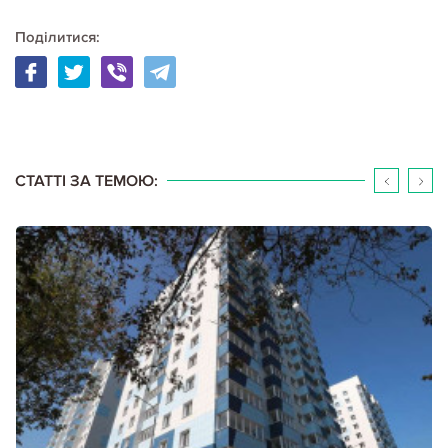
Поділитися:
20.04.2020
Кримінал
САМЫЕ РАСПРОСТРАНЕННЫЕ КВАРТИРНЫЕ АФЕРЫ
Давно ушли в прошлое дешевые жульничества с наперстками,
картами, ломкой денег и всякой другой мелочевкой. На смену мелким
мошенникам пришли изощренные комбинаторы, работающие
изобретательно, вдохновенно и по-крупному. И операции с…
СТАТТІ ЗА ТЕМОЮ:
Детальніше...