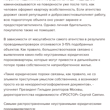
камни»оказываются на поверхности уже после того, как
человек оформил квартиру всобственность. Если агентство
дорожит своей репутацией и добросовестновыполняет работу,
всю подноготную объекта оно узнает заранее и
предостерегаетклиента. Однако личная бдительность
покупателю также не помешает.
В зависимости от масштабности самого агентства в результате
проводимыхпроверок отсеиваются 3-15% подобранных
объектов. Как правило, большинствоотказов связано с
выявлением каких-либо неустранимых юридических
пороковквартиры, которые могут привести в дальнейшем к
потере права собственности наприобретенное жилье.
«Такие юридические пороки связаны, как правило, не со
злымили преступным умыслом собственника, а возникают
просто из-за некорректногооформления документов», -
уточняет Президент Гильдии риэлторов Москвы,
директорагентства недвижимости «ПРОСТОР» Сергей Саяпин.
Самыми распространенными неустранимыми юридическими
порокамиявляются: