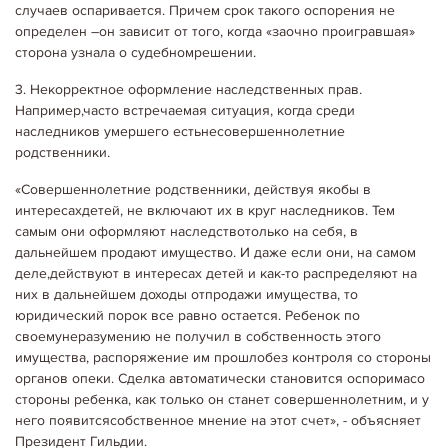
случаев оспаривается. Причем срок такого оспорения не
определен –он зависит от того, когда «заочно проигравшая»
сторона узнала о судебномрешении.
3. Некорректное оформление наследственных прав.
Например,часто встречаемая ситуация, когда среди
наследников умершего естьнесовершеннолетние
родственники.
«Совершеннолетние родственники, действуя якобы в
интересахдетей, не включают их в круг наследников. Тем
самым они оформляют наследствотолько на себя, в
дальнейшем продают имущество. И даже если они, на самом
деле,действуют в интересах детей и как-то распределяют на
них в дальнейшем доходы отпродажи имущества, то
юридический порок все равно остается. Ребенок по
своемунеразумению не получил в собственность этого
имущества, распоряжение им прошлобез контроля со стороны
органов опеки. Сделка автоматически становится оспоримасо
стороны ребенка, как только он станет совершеннолетним, и у
него появитсясобственное мнение на этот счет», - объясняет
Президент Гильдии.