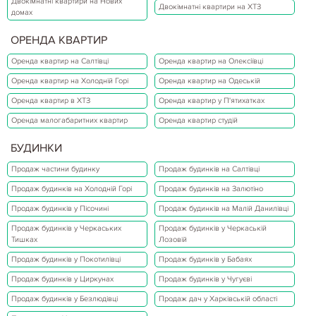
Двокімнатні квартири на Нових
Двокімнатні квартири на ХТЗ
домах
ОРЕНДА КВАРТИР
18.04.2020
Кримінал
ПРОБЛЕМНЫЕ КВАРТИРЫ
Оренда квартир на Салтівці
Оренда квартир на Олексіївці
На рынке недвижимости не редкость, когда «подводные
Оренда квартир на Холодній Горі
Оренда квартир на Одеській
камни»оказываются на поверхности уже после того, как человек
оформил квартиру всобственность. Если агентство дорожит своей
Оренда квартир в ХТЗ
Оренда квартир у П'ятихатках
репутацией и добросовестновыполняет работу, всю…
Детальніше...
Оренда малогабаритних квартир
Оренда квартир студій
БУДИНКИ
Продаж частини будинку
Продаж будинків на Салтівці
Продаж будинків на Холодній Горі
Продаж будинків на Залютіно
Продаж будинків у Пісочині
Продаж будинків на Малій Данилівці
Продаж будинків у Черкаських
Продаж будинків у Черкаській
Тишках
Лозовій
Продаж будинків у Покотилівці
Продаж будинків у Бабаях
Продаж будинків у Циркунах
Продаж будинків у Чугуєві
Продаж будинків у Безлюдівці
Продаж дач у Харківській області