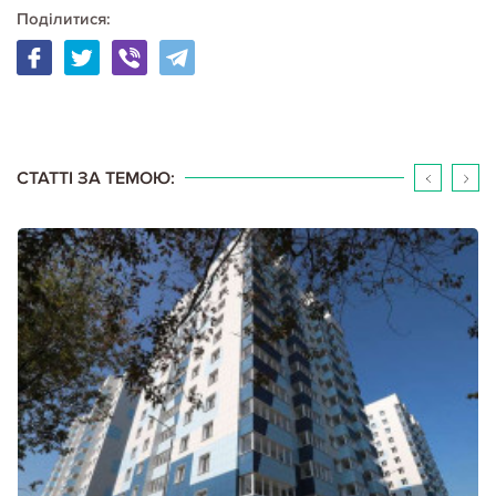
Поділитися:
20.04.2020
Кримінал
САМЫЕ РАСПРОСТРАНЕННЫЕ КВАРТИРНЫЕ АФЕРЫ
Давно ушли в прошлое дешевые жульничества с наперстками,
картами, ломкой денег и всякой другой мелочевкой. На смену мелким
мошенникам пришли изощренные комбинаторы, работающие
изобретательно, вдохновенно и по-крупному. И операции с…
СТАТТІ ЗА ТЕМОЮ:
Детальніше...