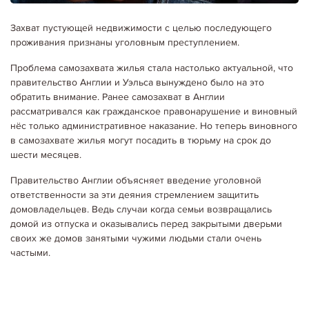
Захват пустующей недвижимости с целью последующего
20.04.2020
Кримінал
проживания признаны уголовным преступлением.
"ЧЕРНЫЙ СПИСОК" НЕДОБРОСОВЕСТНЫХ ЗАСТРОЙЩИКОВ
УКРАИНЫ
Проблема самозахвата жилья стала настолько актуальной, что
Конфедерация строителей Украины создала «черный список»
правительство Англии и Уэльса вынуждено было на это
недобросовестных застройщиков. Перечень фирм входящих в него,
после его окончательного утверждения, будет предоставлен
обратить внимание. Ранее самозахват в Англии
Министерству регионального развития,…
рассматривался как гражданское правонарушение и виновный
Детальніше...
нёс только административное наказание. Но теперь виновного
в самозахвате жилья могут посадить в тюрьму на срок до
шести месяцев.
Правительство Англии объясняет введение уголовной
ответственности за эти деяния стремлением защитить
домовладельцев. Ведь случаи когда семьи возвращались
домой из отпуска и оказывались перед закрытыми дверьми
своих же домов занятыми чужими людьми стали очень
частыми.