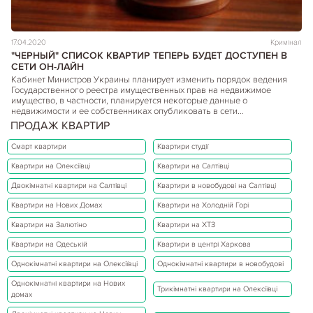
17.04.2020
Кримінал
"ЧЕРНЫЙ" СПИСОК КВАРТИР ТЕПЕРЬ БУДЕТ ДОСТУПЕН В
СЕТИ ОН-ЛАЙН
Кабинет Министров Украины планирует изменить порядок ведения
Государственного реестра имущественных прав на недвижимое
имущество, в частности, планируется некоторые данные о
недвижимости и ее собственниках опубликовать в сети…
Детальніше...
ПРОДАЖ КВАРТИР
Смарт квартири
Квартири студії
Квартири на Олексіївці
Квартири на Салтівці
Двокімнатні квартири на Салтівці
Квартири в новобудові на Салтівці
Квартири на Нових Домах
Квартири на Холодній Горі
Квартири на Залютіно
Квартири на ХТЗ
Квартири на Одеській
Квартири в центрі Харкова
Однокімнатні квартири на Олексіївці
Однокімнатні квартири в новобудові
Однокімнатні квартири на Нових
Трикімнатні квартири на Олексіївці
домах