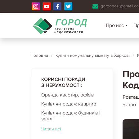
gorodpost@gmail.c
Про нас
П
Головна
/
Купити комунальну кімнату в Харкові
/
Про
КОРИСНІ ПОРАДИ
Код
З НЕРУХОМОСТІ:
Оренда квартир, офісів
Розта
Купівля-продаж квартир
метро
Купівля-продаж будинків і
землі
Читати всі