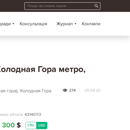
оради
Консультація
Журнал
Контакти
Холодная Гора метро,
ая гора), Холодная Гора
274
25.08.25
мер об'єкта:
631407/2
 300
$
ГРН
USD