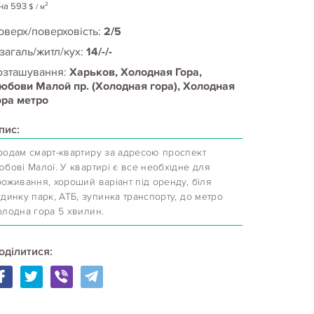
2
на
593
$
/ м
оверх/поверховість:
2/5
 загаль/житл/кух:
14/-/-
озташування:
Харьков, Холодная Гора,
юбови Малой пр. (Холодная гора), Холодная
ора метро
пис:
родам смарт-квартиру за адресою проспект
бові Малої. У квартирі є все необхідне для
оживання, хороший варіант під оренду, біля
динку парк, АТБ, зупинка транспорту, до метро
олодна гора 5 хвилин.
оділитися: