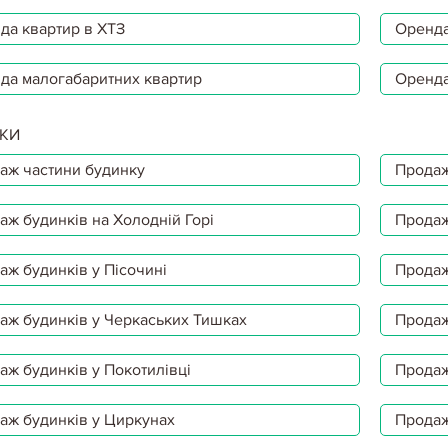
да квартир в ХТЗ
Оренда
да малогабаритних квартир
Оренда
КИ
аж частини будинку
Продаж
аж будинків на Холодній Горі
Продаж
аж будинків у Пісочині
Продаж
аж будинків у Черкаських Тишках
Продаж
аж будинків у Покотилівці
Продаж
аж будинків у Циркунах
Продаж