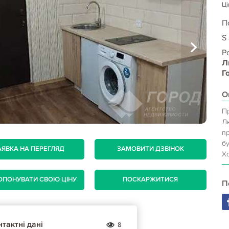
Ці
П
S
Р
Л
Г
О
П
Лю
пр
бу
АЯВКА НА ПЕРЕГЛЯД
ЗАМОВИТИ ДЗВІНОК
Х
ОПОНУВАТИ СВОЮ ЦІНУ
ПОСКАРЖИТИСЯ
П
тактні дані
8