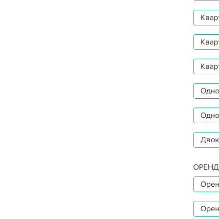
Квар
Квар
Квар
Однок
Одно
Двок
ОРЕНД
Орен
Орен