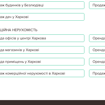
аж будинків у Безлюдівці
Продаж
аж дач у Харкові
ЦІЙНА НЕРУХОМІСТЬ
да офісів у центрі Харкова
Оренда
да магазинів у Харкові
Оренда
да приміщень у Харкові
Оренда
аж комерційної нерухомості в Харкові
Продаж