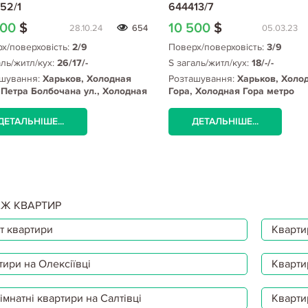
52/1
644413/7
000
$
10 500
$
28.10.24
654
05.03.23
х/поверховість:
2/9
Поверх/поверховість:
3/9
аль/житл/кух:
26/17/-
S загаль/житл/кух:
18/-/-
шування:
Харьков, Холодная
Розташування:
Харьков, Холо
 Петра Болбочана ул., Холодная
Гора, Холодная Гора метро
метро
ДЕТАЛЬНІШЕ...
ДЕТАЛЬНІШЕ...
Ж КВАРТИР
т квартири
Квартир
тири на Олексіївці
Кварти
мнатні квартири на Салтівці
Кварти