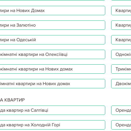
тири на Нових Домах
Кварти
тири на Залютіно
Кварти
тири на Одеській
Кварти
імнатні квартири на Олексіївці
Однокі
кімнатні квартири на Нових домах
Трикімн
імнатні квартири на Нових домах
Двокім
А КВАРТИР
да квартир на Салтівці
Оренда
да квартир на Холодній Горі
Оренда