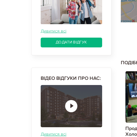
Дивитися всі
ДОДАТИ ВІДГУК
ПОДІБ
ВІДЕО ВІДГУКИ ПРО НАС:
лодная Гора,
Продам гостинку, Холодная Гора,
Прод
, Код:
Холодная Гора метро, Код:
Холо
Дивитися всі