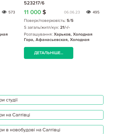
523217/6
762875/2
11 000
$
6 000
$
573
06.06.23
495
Поверх/поверховість:
5/5
Поверх/пове
S загаль/житл/кух:
21/-/-
S загаль/жит
дная
Розташування:
Харьков, Холодная
Розташуванн
Гора, Афанасьевская, Холодная
Гора, Холод
Гора метро
ДЕТАЛЬНІШЕ...
ДЕТАЛЬ
и студії
ри на Салтівці
ри в новобудові на Салтівці