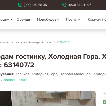
om
(099) 180-68-35
(093) 842-41-97
родаж
Оренда
Новобудови
Послуги
Корисні п
Купить гостинку на Холодной Горе
/
631407/2
дам гостинку, Холодная Гора, 
: 631407/2
шування:
Харьков, Холодная Гора, Любови Малой пр. (Холодн
Дивитися на мапі
Но
8