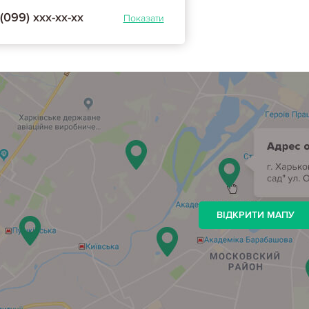
(099) ххх-хх-хх
Показати
ВІДКРИТИ МАПУ