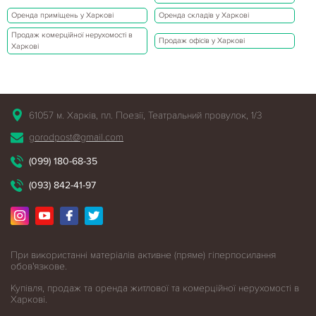
Оренда приміщень у Харкові
Оренда складів у Харкові
Продаж комерційної нерухомості в
Продаж офісів у Харкові
Харкові
61057 м. Харків, пл. Поезії, Театральний провулок, 1/3
gorodpost@gmail.com
(099) 180-68-35
(093) 842-41-97
При використанні матеріалів активне (пряме) гіперпосилання
обов'язкове.
Купівля, продаж та оренда житлової
та комерційної нерухомості в
Харкові.