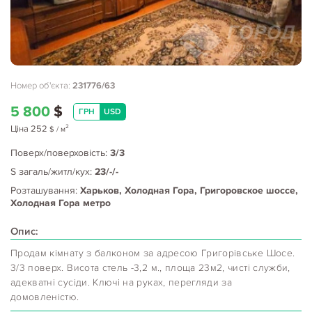
Номер об'єкта:
231776/63
5 800
$
ГРН
USD
2
Ціна
252
$
/ м
Поверх/поверховість:
3/3
S загаль/житл/кух:
23/-/-
Розташування:
Харьков, Холодная Гора, Григоровское шоссе,
Холодная Гора метро
Опис:
Продам кімнату з балконом за адресою Григорівське Шосе.
3/3 поверх. Висота стель -3,2 м., площа 23м2, чисті служби,
адекватні сусіди. Ключі на руках, перегляди за
домовленістю.