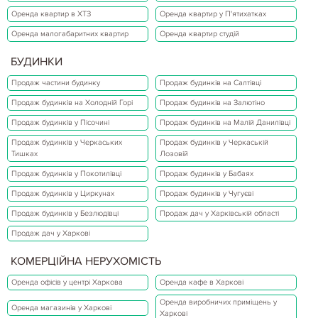
Оренда квартир в ХТЗ
Оренда квартир у П'ятихатках
Оренда малогабаритних квартир
Оренда квартир студій
БУДИНКИ
Продаж частини будинку
Продаж будинків на Салтівці
Продаж будинків на Холодній Горі
Продаж будинків на Залютіно
Продаж будинків у Пісочині
Продаж будинків на Малій Данилівці
Продаж будинків у Черкаських
Продаж будинків у Черкаській
Тишках
Лозовій
Продаж будинків у Покотилівці
Продаж будинків у Бабаях
Продаж будинків у Циркунах
Продаж будинків у Чугуєві
Продаж будинків у Безлюдівці
Продаж дач у Харківській області
Продаж дач у Харкові
КОМЕРЦІЙНА НЕРУХОМІСТЬ
Оренда офісів у центрі Харкова
Оренда кафе в Харкові
Оренда виробничих приміщень у
Оренда магазинів у Харкові
Харкові