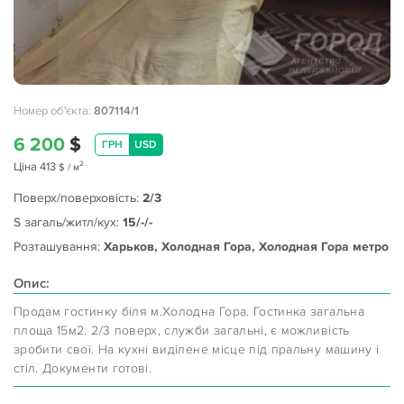
Номер об'єкта:
807114/1
6 200
$
ГРН
USD
2
Ціна
413
$
/ м
Поверх/поверховість:
2/3
S загаль/житл/кух:
15/-/-
Розташування:
Харьков, Холодная Гора, Холодная Гора метро
Опис:
Продам гостинку біля м.Холодна Гора. Гостинка загальна
площа 15м2. 2/3 поверх, служби загальні, є можливість
зробити свої. На кухні виділене місце під пральну машину і
стіл. Документи готові.