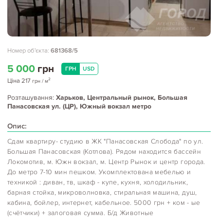
Номер об'єкта:
681368/5
5 000
грн
ГРН
USD
2
Ціна
217
грн
/ м
Розташування:
Харьков, Центральный рынок, Большая
Панасовская ул. (ЦР), Южный вокзал метро
Опис:
Сдам квартиру- студию в ЖК "Панасовская Слобода" по ул.
Большая Панасовская (Котлова). Рядом находится бассейн
Локомотив, м. Южн вокзал, м. Центр Рынок и центр города.
До метро 7-10 мин пешком. Укомплектована мебелью и
техникой : диван, тв, шкаф - купе, кухня, холодильник,
барная стойка, микроволновка, стиральная машина, душ,
кабина, бойлер, интернет, кабельное. 5000 грн + ком - ые
(счётчики) + залоговая сумма. Б/д Животные