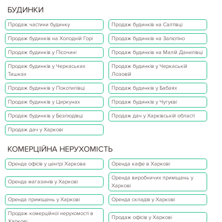
БУДИНКИ
Продаж частини будинку
Продаж будинків на Салтівці
Продаж будинків на Холодній Горі
Продаж будинків на Залютіно
Продаж будинків у Пісочині
Продаж будинків на Малій Данилівці
Продаж будинків у Черкаських
Продаж будинків у Черкаській
Тишках
Лозовій
Продаж будинків у Покотилівці
Продаж будинків у Бабаях
Продаж будинків у Циркунах
Продаж будинків у Чугуєві
Продаж будинків у Безлюдівці
Продаж дач у Харківській області
Продаж дач у Харкові
КОМЕРЦІЙНА НЕРУХОМІСТЬ
Оренда офісів у центрі Харкова
Оренда кафе в Харкові
Оренда виробничих приміщень у
Оренда магазинів у Харкові
Харкові
Оренда приміщень у Харкові
Оренда складів у Харкові
Продаж комерційної нерухомості в
Продаж офісів у Харкові
Харкові