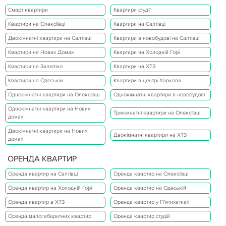
Смарт квартири
Квартири студії
Квартири на Олексіївці
Квартири на Салтівці
Двокімнатні квартири на Салтівці
Квартири в новобудові на Салтівці
Квартири на Нових Домах
Квартири на Холодній Горі
Квартири на Залютіно
Квартири на ХТЗ
Квартири на Одеській
Квартири в центрі Харкова
Однокімнатні квартири на Олексіївці
Однокімнатні квартири в новобудові
Однокімнатні квартири на Нових
Трикімнатні квартири на Олексіївці
домах
Двокімнатні квартири на Нових
Двокімнатні квартири на ХТЗ
домах
ОРЕНДА КВАРТИР
Оренда квартир на Салтівці
Оренда квартир на Олексіївці
Оренда квартир на Холодній Горі
Оренда квартир на Одеській
Оренда квартир в ХТЗ
Оренда квартир у П'ятихатках
Оренда малогабаритних квартир
Оренда квартир студій