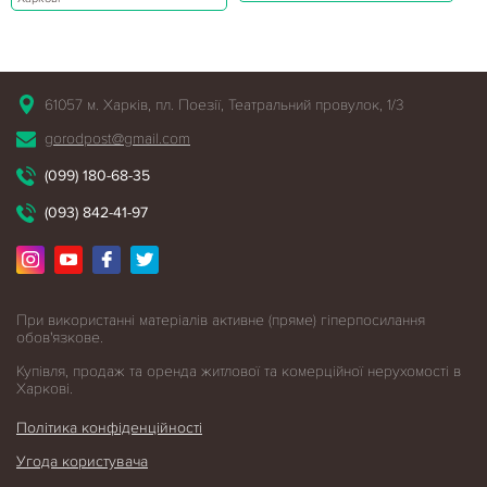
61057 м. Харків, пл. Поезії, Театральний провулок, 1/3
gorodpost@gmail.com
(099) 180-68-35
(093) 842-41-97
При використанні матеріалів активне (пряме) гіперпосилання
обов'язкове.
Купівля, продаж та оренда житлової
та комерційної нерухомості в
Харкові.
Політика конфіденційності
Угода користувача