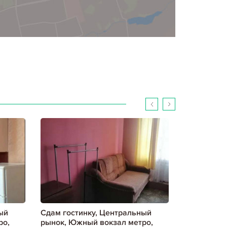
ый
Сдам гостинку, Центральный
Сдам гости
ро,
рынок, Южный вокзал метро,
рынок, Южн