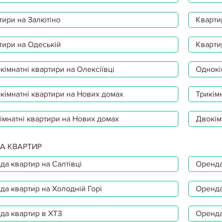
тири на Залютіно
Кварти
тири на Одеській
Кварти
імнатні квартири на Олексіївці
Однокі
кімнатні квартири на Нових домах
Трикімн
імнатні квартири на Нових домах
Двокім
А КВАРТИР
да квартир на Салтівці
Оренда
да квартир на Холодній Горі
Оренда
да квартир в ХТЗ
Оренда