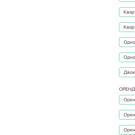
Квар
Квар
Однок
Одно
Двок
ОРЕНД
Орен
Орен
Орен