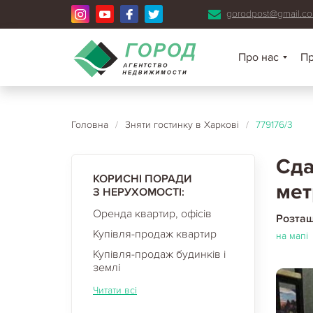
gorodpost@gmail.c
Про нас
П
Головна
/
Зняти гостинку в Харкові
/
779176/3
Сда
КОРИСНІ ПОРАДИ
мет
З НЕРУХОМОСТІ:
Оренда квартир, офісів
Розта
Купівля-продаж квартир
на мапі
Купівля-продаж будинків і
землі
Читати всі