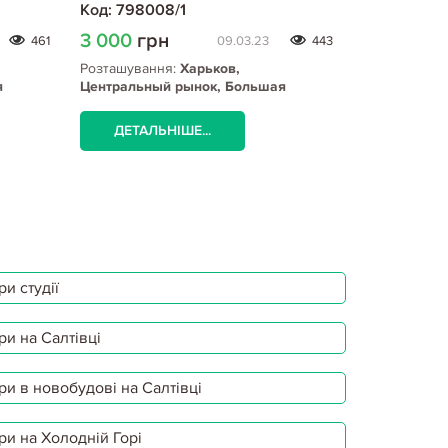
Код: 798008/1
Код: 78974
3 000
грн
3 000
гр
461
09.03.23
443
Розташування:
Харьков,
Розташуванн
я
Центральный рынок, Большая
Центральны
 вокзал
Панасовская ул. (ЦР), Южный вокзал
Панасовская
метро
метро
ДЕТАЛЬНІШЕ...
ДЕТАЛЬ
и студії
ри на Салтівці
ри в новобудові на Салтівці
ри на Холодній Горі