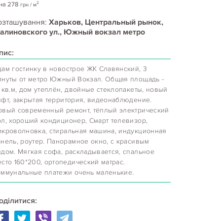
2
на
278
грн
/ м
озташування:
Харьков, Центральный рынок,
алиновского ул., Южный вокзал метро
пис:
дам гостинку в новострое ЖК Славянский, 3
инуты от метро Южный Вокзал. Общая площадь -
 кв.м, дом утеплён, двойные стеклопакеты, новый
ифт, закрытая территория, видеонаблюдение.
овый современный ремонт, тёплый электрический
ол, хороший кондиционер, Смарт телевизор,
икроволновка, стиральная машина, индукционная
анель, роутер. Панорамное окно, с красивым
идом. Мягкая софа, раскладывается, спальное
сто 160*200, ортопедический матрас.
оммунальные платежи очень маленькие.
оділитися: