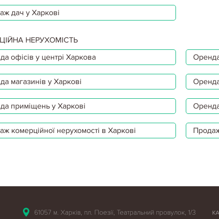
аж дач у Харкові
ЦІЙНА НЕРУХОМІСТЬ
да офісів у центрі Харкова
Оренда
да магазинів у Харкові
Оренда
да приміщень у Харкові
Оренда
аж комерційної нерухомості в Харкові
Продаж
61057 м. Харків, пл. Поезії, Театральний провулок, 1/3
К