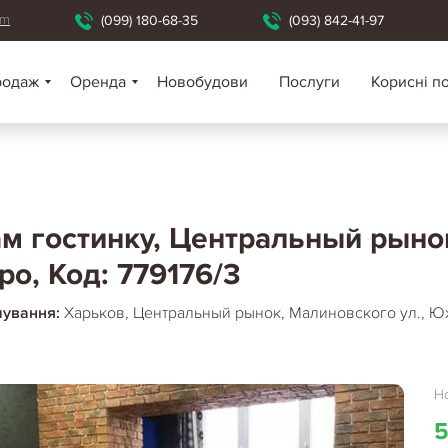
om
(099) 180-68-35
(093) 842-41-97
родаж
Оренда
Новобудови
Послуги
Корисні п
м гостинку, Центральный рын
ро, Код: 779176/3
шування:
Харьков, Центральный рынок, Малиновского ул., 
Но
5