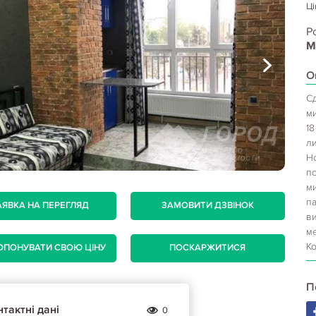
Ці
Р
М
О
С
м
18
л
Н
п
м
п
АЯВКА НА ПЕРЕГЛЯД
ЗАМОВИТИ ДЗВІНОК
в
ме
К
ОПОНУВАТИ СВОЮ ЦІНУ
ПОСКАРЖИТИСЯ
П
тактні дані
0