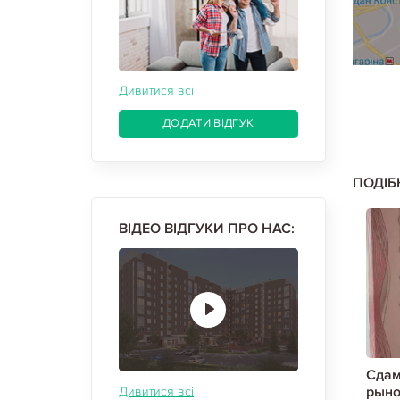
Дивитися всі
ДОДАТИ ВІДГУК
ПОДІБ
ВІДЕО ВІДГУКИ ПРО НАС:
тральный
Сдам гостинку, Центральный
Сдам
л метро,
рынок, Южный вокзал метро,
рыно
Дивитися всі