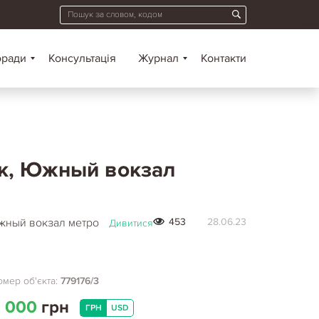
оради
Консультація
Журнал
Контакти
ок, Южный вокзал
Южный вокзал метро
453
28.06.23
Дивитися
мер об'єкта:
779176/3
 000
грн
ГРН
USD