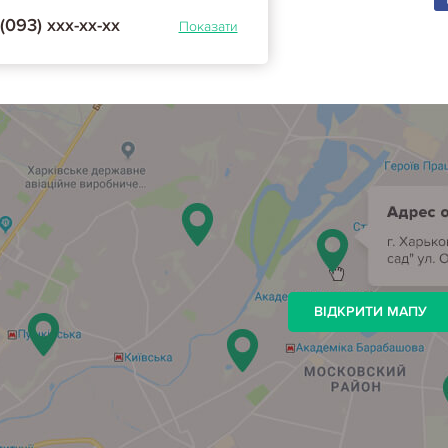
(093) ххх-хх-хх
Показати
ВІДКРИТИ МАПУ