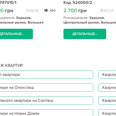
 797015/1
Код: 520050/2
00
грн
2 700
грн
13.02.23
490
18.02.23
шування:
Харьков,
Розташування:
Харьков,
ральный рынок, Большая
Центральный рынок, Больша
овская ул. (ЦР), Южный вокзал
Панасовская ул. (ЦР), Южный
о
метро
ДЕТАЛЬНІШЕ...
ДЕТАЛЬНІШЕ...
Ж КВАРТИР
т квартири
Квартир
тири на Олексіївці
Кварти
мнатні квартири на Салтівці
Кварти
тири на Нових Домах
Кварти