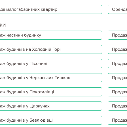
да малогабаритних квартир
Оренда
КИ
аж частини будинку
Продаж
аж будинків на Холодній Горі
Продаж
аж будинків у Пісочині
Продаж
аж будинків у Черкаських Тишках
Продаж
аж будинків у Покотилівці
Продаж
аж будинків у Циркунах
Продаж
аж будинків у Безлюдівці
Продаж