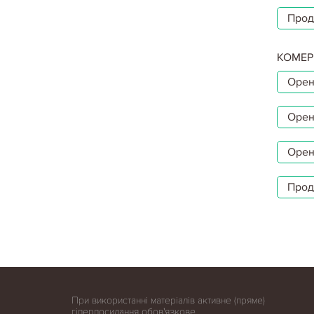
Прод
КОМЕР
Орен
Орен
Орен
Прод
При використанні матеріалів активне (пряме)
гіперпосилання обов'язкове.