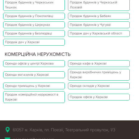
Продаж будинків у Черкаських
Продаж будинків у Черкаській
Тишках
Лозовій
Продаж будинків у Покотилівці
Продаж будинків у Бабаях
Продаж будинків у Циркунах
Продаж будинків у Чугуєві
Продаж будинків у Безлюдівці
Продаж дач у Харківській області
Продаж дач у Харкові
КОМЕРЦІЙНА НЕРУХОМІСТЬ
Оренда офісів у центрі Харкова
Оренда кафе в Харкові
Оренда виробничих приміщень у
Оренда магазинів у Харкові
Харкові
Оренда приміщень у Харкові
Оренда складів у Харкові
Продаж комерційної нерухомості в
Продаж офісів у Харкові
Харкові
61057 м. Харків, пл. Поезії, Театральний провулок, 1/3