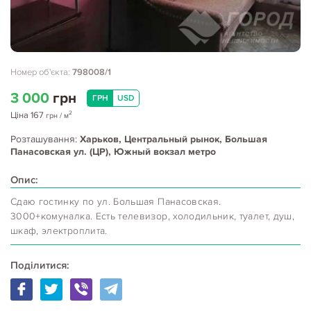
Номер об'єкта:
798008/1
3 000
грн
ГРН
USD
2
Ціна
167
грн
/ м
Розташування:
Харьков, Центральный рынок, Большая
Панасовская ул. (ЦР), Южный вокзал метро
Опис:
Сдаю гостинку по ул. Большая Панасовская.
3000+комуналка. Есть телевизор, холодильник, туалет, душ,
шкаф, электроплита.
Поділитися: