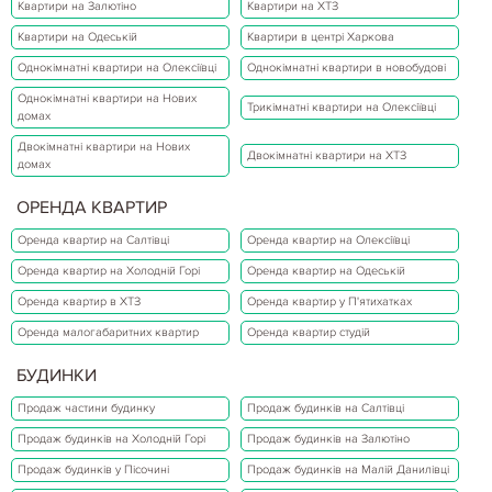
Квартири на Залютіно
Квартири на ХТЗ
Квартири на Одеській
Квартири в центрі Харкова
Однокімнатні квартири на Олексіївці
Однокімнатні квартири в новобудові
Однокімнатні квартири на Нових
Трикімнатні квартири на Олексіївці
домах
Двокімнатні квартири на Нових
Двокімнатні квартири на ХТЗ
домах
ОРЕНДА КВАРТИР
Оренда квартир на Салтівці
Оренда квартир на Олексіївці
Оренда квартир на Холодній Горі
Оренда квартир на Одеській
Оренда квартир в ХТЗ
Оренда квартир у П'ятихатках
Оренда малогабаритних квартир
Оренда квартир студій
БУДИНКИ
Продаж частини будинку
Продаж будинків на Салтівці
Продаж будинків на Холодній Горі
Продаж будинків на Залютіно
Продаж будинків у Пісочині
Продаж будинків на Малій Данилівці