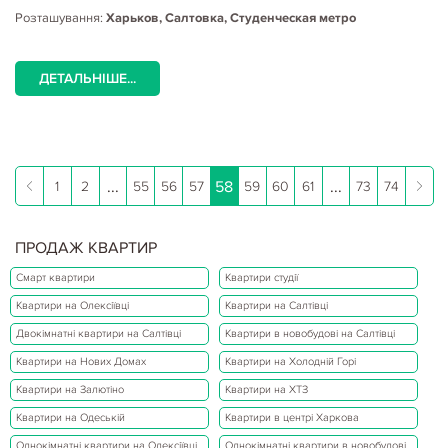
Розташування:
Харьков, Салтовка, Студенческая метро
ДЕТАЛЬНІШЕ...
...
58
...
1
2
55
56
57
59
60
61
73
74
ПРОДАЖ КВАРТИР
Смарт квартири
Квартири студії
Квартири на Олексіївці
Квартири на Салтівці
Двокімнатні квартири на Салтівці
Квартири в новобудові на Салтівці
Квартири на Нових Домах
Квартири на Холодній Горі
Квартири на Залютіно
Квартири на ХТЗ
Квартири на Одеській
Квартири в центрі Харкова
Однокімнатні квартири на Олексіївці
Однокімнатні квартири в новобудові