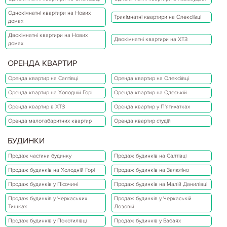
Однокімнатні квартири на Нових
Трикімнатні квартири на Олексіївці
домах
Двокімнатні квартири на Нових
Двокімнатні квартири на ХТЗ
домах
ОРЕНДА КВАРТИР
Оренда квартир на Салтівці
Оренда квартир на Олексіївці
Оренда квартир на Холодній Горі
Оренда квартир на Одеській
Оренда квартир в ХТЗ
Оренда квартир у П'ятихатках
Оренда малогабаритних квартир
Оренда квартир студій
БУДИНКИ
Продаж частини будинку
Продаж будинків на Салтівці
Продаж будинків на Холодній Горі
Продаж будинків на Залютіно
Продаж будинків у Пісочині
Продаж будинків на Малій Данилівці
Продаж будинків у Черкаських
Продаж будинків у Черкаській
Тишках
Лозовій
Продаж будинків у Покотилівці
Продаж будинків у Бабаях