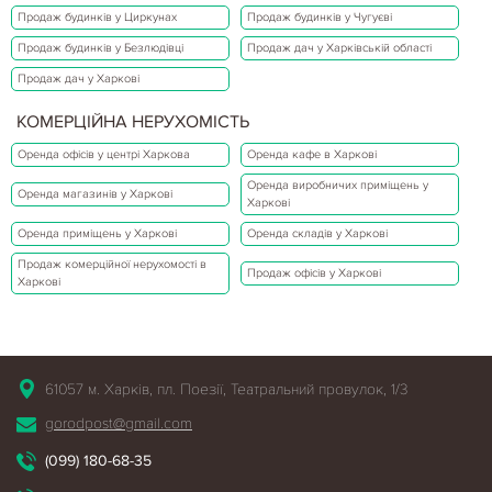
Продаж будинків у Циркунах
Продаж будинків у Чугуєві
Продаж будинків у Безлюдівці
Продаж дач у Харківській області
Продаж дач у Харкові
КОМЕРЦІЙНА НЕРУХОМІСТЬ
Оренда офісів у центрі Харкова
Оренда кафе в Харкові
Оренда виробничих приміщень у
Оренда магазинів у Харкові
Харкові
Оренда приміщень у Харкові
Оренда складів у Харкові
Продаж комерційної нерухомості в
Продаж офісів у Харкові
Харкові
61057 м. Харків, пл. Поезії, Театральний провулок, 1/3
gorodpost@gmail.com
(099) 180-68-35