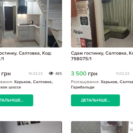
остинку, Салтовка, Код:
Сдам гостинку, Салтовка, К
/1
798075/1
0
грн
3 500
грн
14.03.23
485
11.03.23
ування:
Харьков, Салтовка,
Розташування:
Харьков, Салто
ское шоссе
Гарибальди
ТАЛЬНІШЕ...
ДЕТАЛЬНІШЕ...