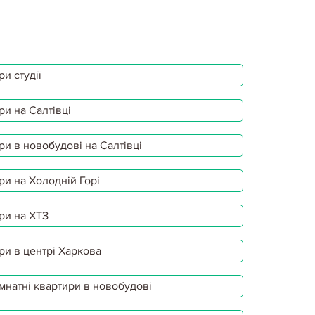
и студії
ри на Салтівці
ри в новобудові на Салтівці
ри на Холодній Горі
ри на ХТЗ
ри в центрі Харкова
мнатні квартири в новобудові