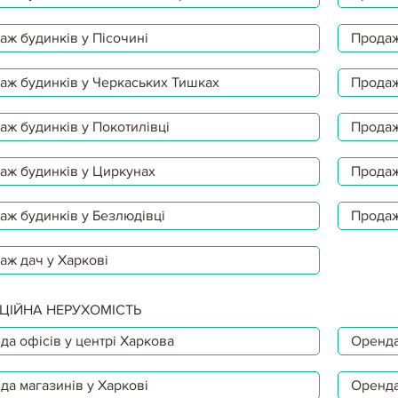
аж будинків у Пісочині
Продаж
аж будинків у Черкаських Тишках
Продаж
аж будинків у Покотилівці
Продаж
аж будинків у Циркунах
Продаж
аж будинків у Безлюдівці
Продаж
аж дач у Харкові
ЦІЙНА НЕРУХОМІСТЬ
да офісів у центрі Харкова
Оренда
да магазинів у Харкові
Оренда