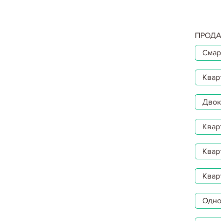
ПРОДА
Смар
Квар
Двокі
Квар
Квар
Квар
Однок