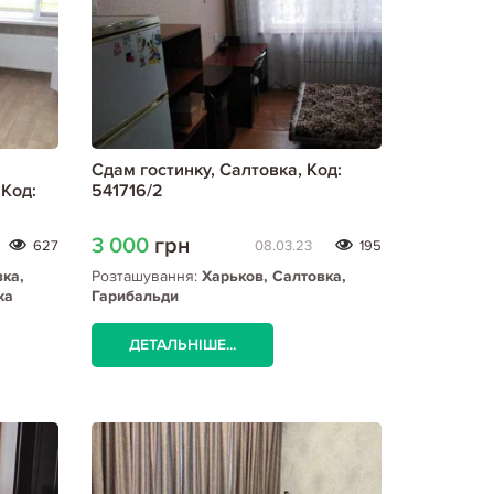
Сдам гостинку, Салтовка, Код:
Код:
541716/2
3 000
грн
627
08.03.23
195
вка,
Розташування:
Харьков, Салтовка,
ка
Гарибальди
ДЕТАЛЬНІШЕ...