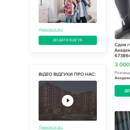
Дивитися всі
ДОДАТИ ВІДГУК
Сдам г
Академ
673864
3 00
Розташ
ВІДЕО ВІДГУКИ ПРО НАС:
Академ
ДЕ
Дивитися всі