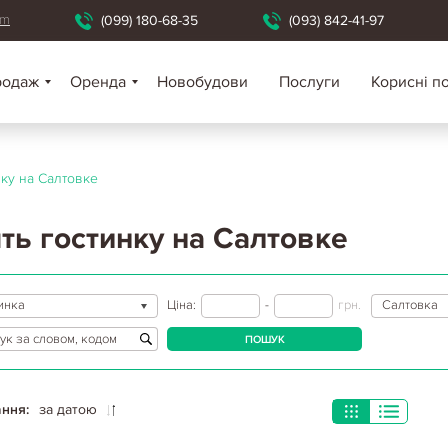
om
(099) 180-68-35
(093) 842-41-97
родаж
Оренда
Новобудови
Послуги
Корисні п
нку на Салтовке
ть гостинку на Салтовке
инка
Ціна:
-
грн.
Салтовка
ПОШУК
ння:
за датою