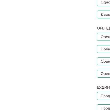
Одно
Двок
ОРЕНД
Орен
Орен
Орен
Орен
БУДИН
Прод
Прод