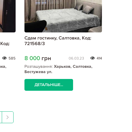
Сдам гостинку, Салтовка, Код:
Код:
721568/3
8 000
грн
585
06.03.23
414
вка,
Розташування:
Харьков, Салтовка,
Бестужева ул.
а метро
ДЕТАЛЬНІШЕ...