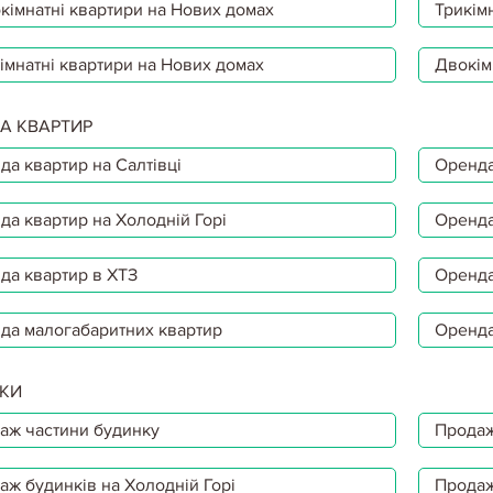
кімнатні квартири на Нових домах
Трикімн
імнатні квартири на Нових домах
Двокім
А КВАРТИР
да квартир на Салтівці
Оренда
да квартир на Холодній Горі
Оренда
да квартир в ХТЗ
Оренда
да малогабаритних квартир
Оренда
КИ
аж частини будинку
Продаж
аж будинків на Холодній Горі
Продаж