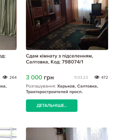
од:
Сдам кімнату з підселенням,
Салтовка, Код: 798074/1
3 000
грн
264
11.03.23
472
вка,
Розташування:
Харьков, Салтовка,
Тракторостроителей просп.
ДЕТАЛЬНІШЕ...