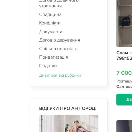
Договір довічного
утримання
Спадщина
Конфлікти
Документи
Договір дарування
Спільна власність
Сдам г
Приватизація
798152
Податки
7 00
Дивитися всі рубрики
Розташ
Салтов
ДЕ
ВІДГУКИ ПРО АН ГОРОД: