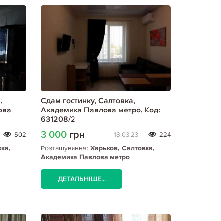
,
Сдам гостинку, Салтовка,
ова
Академика Павлова метро, Код:
631208/2
3 000
грн
502
18.03.23
224
вка,
Розташування:
Харьков, Салтовка,
Академика Павлова метро
а метро
ДЕТАЛЬНІШЕ...