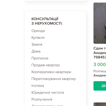
КОНСУЛЬТАЦІЇ
З НЕРУХОМОСТІ:
Оренда
Купівля
Земля
Сдам г
Дома
Академ
798453
Прописка
3 00
Продаж квартир
Розташ
Кооперативні квартири
Академ
Перепланування квартир
Іпотека
ДЕ
Юридична чистота
Розлучення