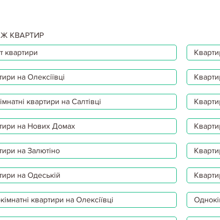
Ж КВАРТИР
т квартири
Квартир
тири на Олексіївці
Кварти
мнатні квартири на Салтівці
Кварти
тири на Нових Домах
Кварти
тири на Залютіно
Кварти
тири на Одеській
Кварти
імнатні квартири на Олексіївці
Однокі