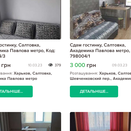
остинку, Салтовка,
Сдам гостинку, Салтовка,
ика Павлова метро, Код:
Академика Павлова метро, 
/3
798004/1
0
грн
3 000
грн
10.03.23
379
09.03.23
ування:
Харьков, Салтовка,
Розташування:
Харьков, Салто
ика Павлова метро
Шевченковский пер., Академи
Павлова метро
ТАЛЬНІШЕ...
ДЕТАЛЬНІШЕ...