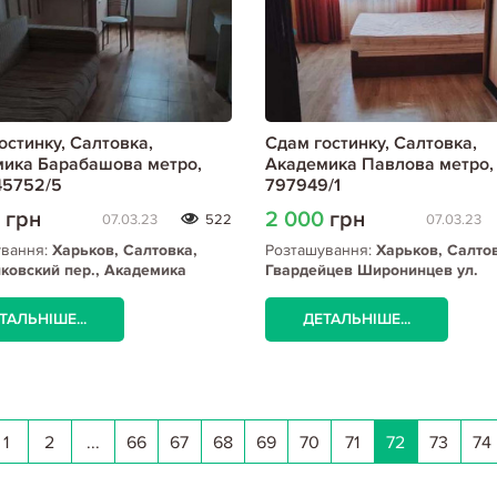
остинку, Салтовка,
Сдам гостинку, Салтовка,
ика Барабашова метро,
Академика Павлова метро, 
45752/5
797949/1
0
грн
2 000
грн
07.03.23
522
07.03.23
ування:
Харьков, Салтовка,
Розташування:
Харьков, Салто
овский пер., Академика
Гвардейцев Широнинцев ул.
шова метро
(Салтовка), Академика Павлов
ТАЛЬНІШЕ...
ДЕТАЛЬНІШЕ...
1
2
...
66
67
68
69
70
71
72
73
74