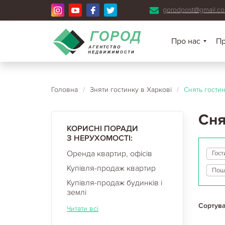
gorodpost@gmail.c
Про нас
П
Головна
/
Зняти гостинку в Харкові
/
Снять гости
Сня
КОРИСНІ ПОРАДИ
З НЕРУХОМОСТІ:
Оренда квартир, офісів
Гост
Купівля-продаж квартир
Купівля-продаж будинків і
землі
Сортува
Читати всі