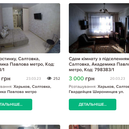
остинку, Салтовка,
Сдам кімнату з підселенням
ика Павлова метро, Код:
Салтовка, Академика Павл
/1
метро, Код: 798383/1
0
грн
3 000
грн
23.03.23
252
20.03.23
ування:
Харьков, Салтовка,
Розташування:
Харьков, Салто
ика Павлова метро
Гвардейцев Широнинцев ул.
(Салтовка), Академика Павлов
ТАЛЬНІШЕ...
ДЕТАЛЬНІШЕ...