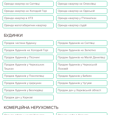
Оренда квартир на Салтівці
Оренда квартир на Олексіївці
Оренда квартир на Холодній Горі
Оренда квартир на Одеській
Оренда квартир в ХТЗ
Оренда квартир у П'ятихатках
Оренда малогабаритних квартир
Оренда квартир студій
БУДИНКИ
Продаж частини будинку
Продаж будинків на Салтівці
Продаж будинків на Холодній Горі
Продаж будинків на Залютіно
Продаж будинків у Пісочині
Продаж будинків на Малій Данилівці
Продаж будинків у Черкаських
Продаж будинків у Черкаській
Тишках
Лозовій
Продаж будинків у Покотилівці
Продаж будинків у Бабаях
Продаж будинків у Циркунах
Продаж будинків у Чугуєві
Продаж будинків у Безлюдівці
Продаж дач у Харківській області
Продаж дач у Харкові
КОМЕРЦІЙНА НЕРУХОМІСТЬ