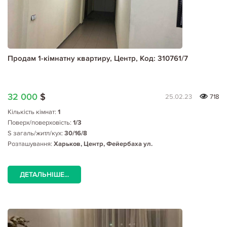
Продам 1-кімнатну квартиру, Центр, Код: 310761/7
32 000
$
25.02.23
718
Кількість кімнат:
1
Поверх/поверховість:
1/3
S загаль/житл/кух:
30/16/8
Розташування:
Харьков, Центр, Фейербаха ул.
ДЕТАЛЬНІШЕ...