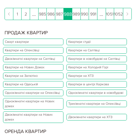
...
988
...
1
2
985
986
987
989
990
991
1051
1052
ПРОДАЖ КВАРТИР
Смарт квартири
Квартири студії
Квартири на Олексіївці
Квартири на Салтівці
Двокімнатні квартири на Салтівці
Квартири в новобудові на Салтівці
Квартири на Нових Домах
Квартири на Холодній Горі
Квартири на Залютіно
Квартири на ХТЗ
Квартири на Одеській
Квартири в центрі Харкова
Однокімнатні квартири на Олексіївці
Однокімнатні квартири в новобудові
Однокімнатні квартири на Нових
Трикімнатні квартири на Олексіївці
домах
Двокімнатні квартири на Нових
Двокімнатні квартири на ХТЗ
домах
ОРЕНДА КВАРТИР