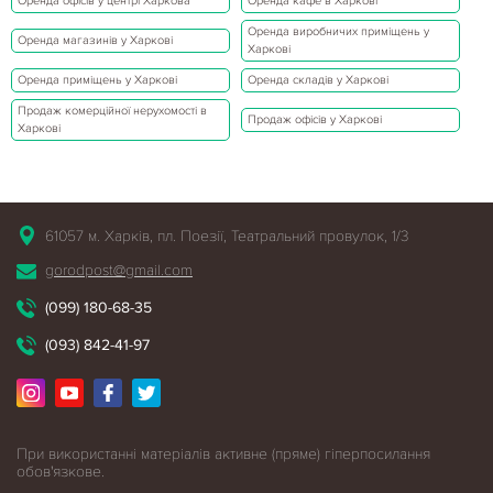
Оренда офісів у центрі Харкова
Оренда кафе в Харкові
Оренда виробничих приміщень у
Оренда магазинів у Харкові
Харкові
Оренда приміщень у Харкові
Оренда складів у Харкові
Продаж комерційної нерухомості в
Продаж офісів у Харкові
Харкові
61057 м. Харків, пл. Поезії, Театральний провулок, 1/3
gorodpost@gmail.com
(099) 180-68-35
(093) 842-41-97
При використанні матеріалів активне (пряме) гіперпосилання
обов'язкове.