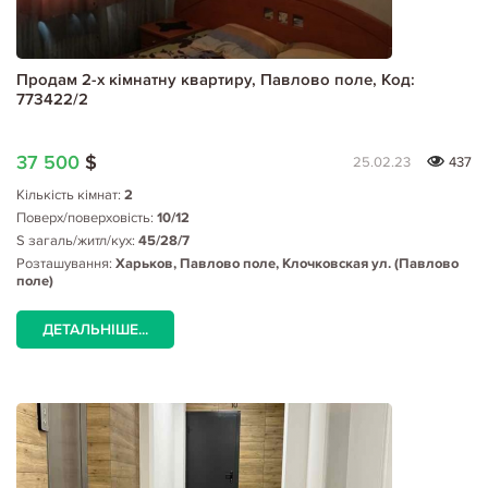
Продам 2-х кімнатну квартиру, Павлово поле, Код:
773422/2
37 500
$
25.02.23
437
Кількість кімнат:
2
Поверх/поверховість:
10/12
S загаль/житл/кух:
45/28/7
Розташування:
Харьков, Павлово поле, Клочковская ул. (Павлово
поле)
ДЕТАЛЬНІШЕ...