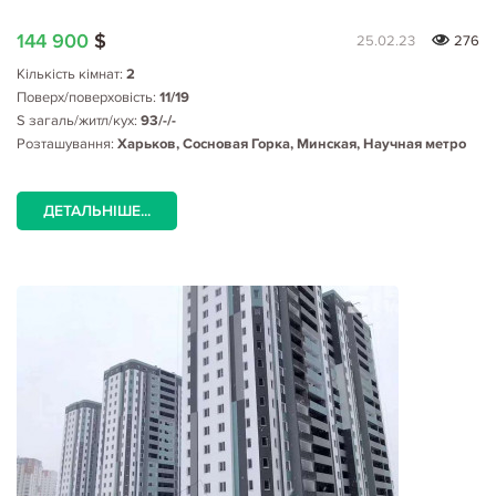
144 900
$
25.02.23
276
Кількість кімнат:
2
Поверх/поверховість:
11/19
S загаль/житл/кух:
93/-/-
Розташування:
Харьков, Сосновая Горка, Минская, Научная метро
ДЕТАЛЬНІШЕ...