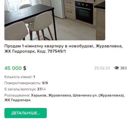
Продам 1-кімнатну квартиру в новобудові, Журавлевка,
ЖК Гидропарк, Код: 797549/1
45 000
$
25.02.23
383
Кількість кімнат:
1
Поверх/поверховість:
9/9
S загаль/житл/кух:
37/-/-
Розташування:
Харьков, Журавлевка, Шевченко ул. (Журавлевка),
ЖК Гидропарк
ДЕТАЛЬНІШЕ...