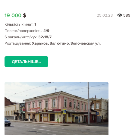
19 000
$
25.02.23
589
Кількість кімнат:
1
Поверх/поверховість:
4/9
S загаль/житл/кух:
32/18/7
Розташування:
Харьков, Залютино, Золочевская ул.
ДЕТАЛЬНІШЕ...