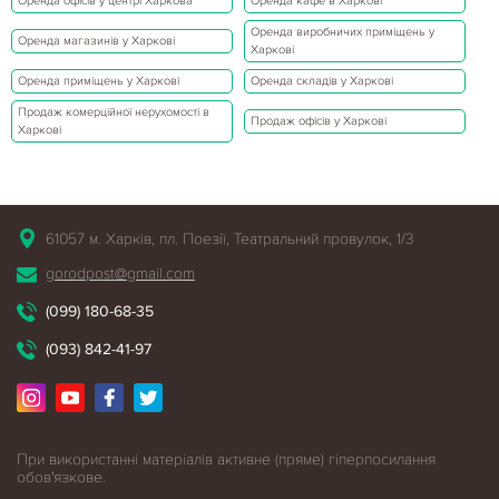
Оренда офісів у центрі Харкова
Оренда кафе в Харкові
Оренда виробничих приміщень у
Оренда магазинів у Харкові
Харкові
Оренда приміщень у Харкові
Оренда складів у Харкові
Продаж комерційної нерухомості в
Продаж офісів у Харкові
Харкові
61057 м. Харків, пл. Поезії, Театральний провулок, 1/3
gorodpost@gmail.com
(099) 180-68-35
(093) 842-41-97
При використанні матеріалів активне (пряме) гіперпосилання
обов'язкове.