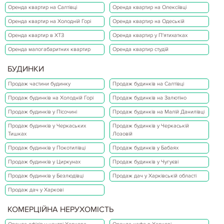
Оренда квартир на Салтівці
Оренда квартир на Олексіївці
Оренда квартир на Холодній Горі
Оренда квартир на Одеській
Оренда квартир в ХТЗ
Оренда квартир у П'ятихатках
Оренда малогабаритних квартир
Оренда квартир студій
БУДИНКИ
Продаж частини будинку
Продаж будинків на Салтівці
Продаж будинків на Холодній Горі
Продаж будинків на Залютіно
Продаж будинків у Пісочині
Продаж будинків на Малій Данилівці
Продаж будинків у Черкаських
Продаж будинків у Черкаській
Тишках
Лозовій
Продаж будинків у Покотилівці
Продаж будинків у Бабаях
Продаж будинків у Циркунах
Продаж будинків у Чугуєві
Продаж будинків у Безлюдівці
Продаж дач у Харківській області
Продаж дач у Харкові
КОМЕРЦІЙНА НЕРУХОМІСТЬ