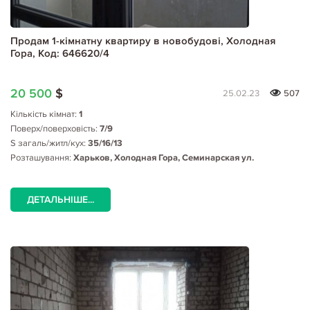
Продам 1-кімнатну квартиру в новобудові, Холодная
Гора, Код: 646620/4
20 500
$
25.02.23
507
Кількість кімнат:
1
Поверх/поверховість:
7/9
S загаль/житл/кух:
35/16/13
Розташування:
Харьков, Холодная Гора, Семинарская ул.
ДЕТАЛЬНІШЕ...