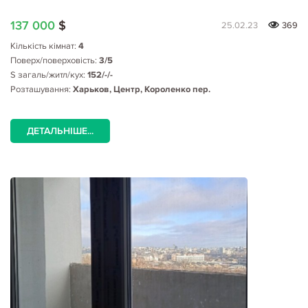
137 000
$
25.02.23
369
Кількість кімнат:
4
Поверх/поверховість:
3/5
S загаль/житл/кух:
152/-/-
Розташування:
Харьков, Центр, Короленко пер.
ДЕТАЛЬНІШЕ...