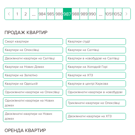
...
987
...
1
2
984
985
986
988
989
990
1051
1052
ПРОДАЖ КВАРТИР
Смарт квартири
Квартири студії
Квартири на Олексіївці
Квартири на Салтівці
Двокімнатні квартири на Салтівці
Квартири в новобудові на Салтівці
Квартири на Нових Домах
Квартири на Холодній Горі
Квартири на Залютіно
Квартири на ХТЗ
Квартири на Одеській
Квартири в центрі Харкова
Однокімнатні квартири на Олексіївці
Однокімнатні квартири в новобудові
Однокімнатні квартири на Нових
Трикімнатні квартири на Олексіївці
домах
Двокімнатні квартири на Нових
Двокімнатні квартири на ХТЗ
домах
ОРЕНДА КВАРТИР