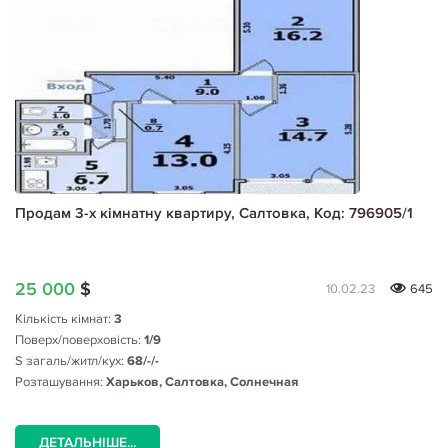
Продам 3-х кімнатну квартиру, Салтовка, Код: 796905/1
25 000
$
10.02.23
645
Кількість кімнат:
3
Поверх/поверховість:
1/9
S загаль/житл/кух:
68/-/-
Розташування:
Харьков, Салтовка, Солнечная
ДЕТАЛЬНІШЕ...