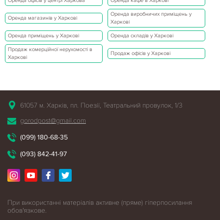
Оренда офісів у центрі Харкова
Оренда кафе в Харкові
Оренда виробничих приміщень у
Оренда магазинів у Харкові
Харкові
Оренда приміщень у Харкові
Оренда складів у Харкові
Продаж комерційної нерухомості в
Продаж офісів у Харкові
Харкові
61057 м. Харків, пл. Поезії, Театральний провулок, 1/3
gorodpost@gmail.com
(099) 180-68-35
(093) 842-41-97
При використанні матеріалів активне (пряме) гіперпосилання
обов'язкове.