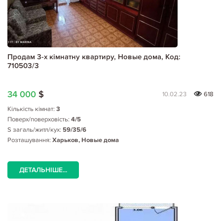
Продам 3-х кімнатну квартиру, Новые дома, Код:
710503/3
34 000
$
10.02.23
618
Кількість кімнат:
3
Поверх/поверховість:
4/5
S загаль/житл/кух:
59/35/6
Розташування:
Харьков, Новые дома
ДЕТАЛЬНІШЕ...