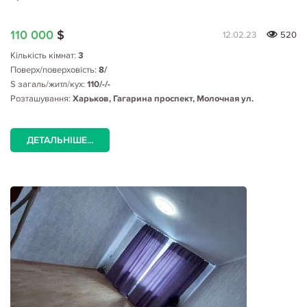
110 000
$
12.02.23
520
Кількість кімнат:
3
Поверх/поверховість:
8/
S загаль/житл/кух:
110/-/-
Розташування:
Харьков, Гагарина проспект, Молочная ул.
ДЕТАЛЬНІШЕ...