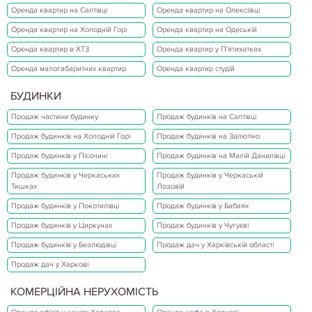
Оренда квартир на Салтівці
Оренда квартир на Олексіївці
Оренда квартир на Холодній Горі
Оренда квартир на Одеській
Оренда квартир в ХТЗ
Оренда квартир у П'ятихатках
Оренда малогабаритних квартир
Оренда квартир студій
БУДИНКИ
Продаж частини будинку
Продаж будинків на Салтівці
Продаж будинків на Холодній Горі
Продаж будинків на Залютіно
Продаж будинків у Пісочині
Продаж будинків на Малій Данилівці
Продаж будинків у Черкаських
Продаж будинків у Черкаській
Тишках
Лозовій
Продаж будинків у Покотилівці
Продаж будинків у Бабаях
Продаж будинків у Циркунах
Продаж будинків у Чугуєві
Продаж будинків у Безлюдівці
Продаж дач у Харківській області
Продаж дач у Харкові
КОМЕРЦІЙНА НЕРУХОМІСТЬ