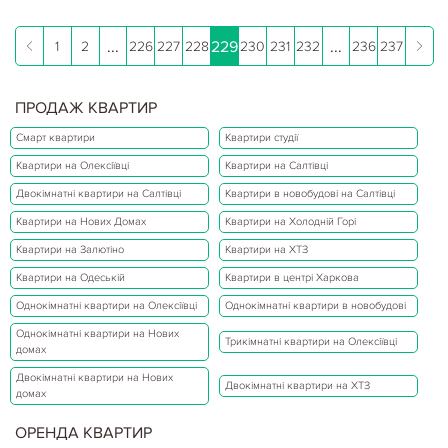
...
229
...
1
2
226
227
228
230
231
232
236
237
ПРОДАЖ КВАРТИР
Смарт квартири
Квартири студії
Квартири на Олексіївці
Квартири на Салтівці
Двокімнатні квартири на Салтівці
Квартири в новобудові на Салтівці
Квартири на Нових Домах
Квартири на Холодній Горі
Квартири на Залютіно
Квартири на ХТЗ
Квартири на Одеській
Квартири в центрі Харкова
Однокімнатні квартири на Олексіївці
Однокімнатні квартири в новобудові
Однокімнатні квартири на Нових
Трикімнатні квартири на Олексіївці
домах
Двокімнатні квартири на Нових
Двокімнатні квартири на ХТЗ
домах
ОРЕНДА КВАРТИР