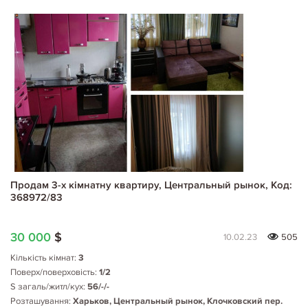
Продам 3-х кімнатну квартиру, Центральный рынок, Код:
368972/83
30 000
$
10.02.23
505
Кількість кімнат:
3
Поверх/поверховість:
1/2
S загаль/житл/кух:
56/-/-
Розташування:
Харьков, Центральный рынок, Клочковский пер.