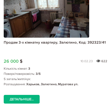
Продам 3-х кімнатну квартиру, Залютино, Код: 392323/41
26 000
$
10.02.23
622
Кількість кімнат:
3
Поверх/поверховість:
3/5
S загаль/житл/кух:
Розташування:
Харьков, Залютино, Муратова ул.
ДЕТАЛЬНІШЕ...