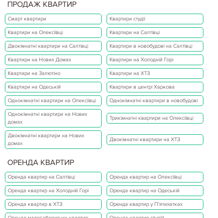
ПРОДАЖ КВАРТИР
Смарт квартири
Квартири студії
Квартири на Олексіївці
Квартири на Салтівці
Двокімнатні квартири на Салтівці
Квартири в новобудові на Салтівці
Квартири на Нових Домах
Квартири на Холодній Горі
Квартири на Залютіно
Квартири на ХТЗ
Квартири на Одеській
Квартири в центрі Харкова
Однокімнатні квартири на Олексіївці
Однокімнатні квартири в новобудові
Однокімнатні квартири на Нових
Трикімнатні квартири на Олексіївці
домах
Двокімнатні квартири на Нових
Двокімнатні квартири на ХТЗ
домах
ОРЕНДА КВАРТИР
Оренда квартир на Салтівці
Оренда квартир на Олексіївці
Оренда квартир на Холодній Горі
Оренда квартир на Одеській
Оренда квартир в ХТЗ
Оренда квартир у П'ятихатках
Оренда малогабаритних квартир
Оренда квартир студій