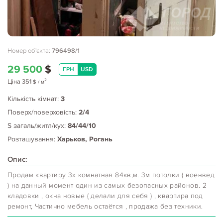
Номер об'єкта:
796498/1
29 500
$
ГРН
USD
2
Ціна
351
$
/ м
Кількість кімнат:
3
Поверх/поверховість:
2/4
S загаль/житл/кух:
84/44/10
Розташування:
Харьков, Рогань
Опис:
Продам квартиру 3х комнатная 84кв,м. 3м потолки ( военвед
) на данный момент один из самых безопасных районов. 2
кладовки , окна новые ( делали для себя ) , квартира под
ремонт, Частично мебель остаётся , продажа без техники.