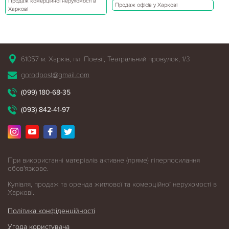
Продаж комерційної нерухомості в
Продаж офісів у Харкові
Харкові
61057 м. Харків, пл. Поезії, Театральний провулок, 1/3
gorodpost@gmail.com
(099) 180-68-35
(093) 842-41-97
При використанні матеріалів активне (пряме) гіперпосилання
обов'язкове.
Купівля, продаж та оренда житлової
та комерційної нерухомості в
Харкові.
Політика конфіденційності
Угода користувача