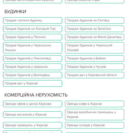
БУДИНКИ
Продаж частини будинку
Продаж будинків на Салтівці
Продаж будинків на Холодній Горі
Продаж будинків на Залютіно
Продаж будинків у Пісочині
Продаж будинків на Малій Данилівці
Продаж будинків у Черкаських
Продаж будинків у Черкаській
Тишках
Лозовій
Продаж будинків у Покотилівці
Продаж будинків у Бабаях
Продаж будинків у Циркунах
Продаж будинків у Чугуєві
Продаж будинків у Безлюдівці
Продаж дач у Харківській області
Продаж дач у Харкові
КОМЕРЦІЙНА НЕРУХОМІСТЬ
Оренда офісів у центрі Харкова
Оренда кафе в Харкові
Оренда виробничих приміщень у
Оренда магазинів у Харкові
Харкові
Оренда приміщень у Харкові
Оренда складів у Харкові