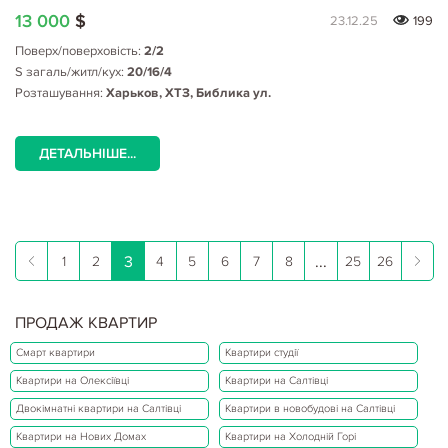
13 000
$
23.12.25
199
Поверх/поверховість:
2/2
S загаль/житл/кух:
20/16/4
Розташування:
Харьков, ХТЗ, Библика ул.
ДЕТАЛЬНІШЕ...
3
...
1
2
4
5
6
7
8
25
26
ПРОДАЖ КВАРТИР
Смарт квартири
Квартири студії
Квартири на Олексіївці
Квартири на Салтівці
Двокімнатні квартири на Салтівці
Квартири в новобудові на Салтівці
Квартири на Нових Домах
Квартири на Холодній Горі