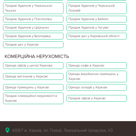
Продаж будинків у Черкаських
Продаж будинків у Черкаській
Тишках
Лозовій
Продаж будинків у Покотилівці
Продаж будинків у Бабаях
Продаж будинків у Циркунах
Продаж будинків у Чугуєві
Продаж будинків у Безлюдівці
Продаж дач у Харківській області
Продаж дач у Харкові
КОМЕРЦІЙНА НЕРУХОМІСТЬ
Оренда офісів у центрі Харкова
Оренда кафе в Харкові
Оренда виробничих приміщень у
Оренда магазинів у Харкові
Харкові
Оренда приміщень у Харкові
Оренда складів у Харкові
Продаж комерційної нерухомості в
Продаж офісів у Харкові
Харкові
61057 м. Харків, пл. Поезії, Театральний провулок, 1/3