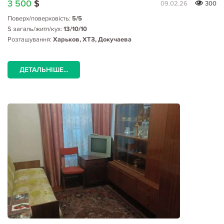
3 500
$
09.02.26
300
Поверх/поверховість:
5/5
S загаль/житл/кух:
13/10/10
Розташування:
Харьков, ХТЗ, Докучаева
ДЕТАЛЬНІШЕ...