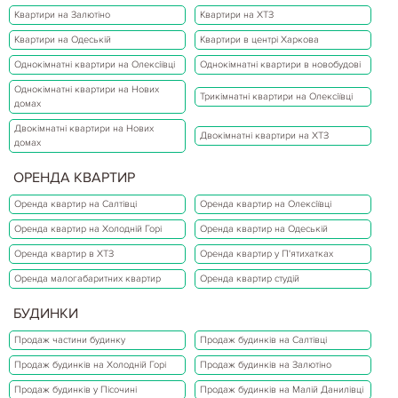
Квартири на Залютіно
Квартири на ХТЗ
Квартири на Одеській
Квартири в центрі Харкова
Однокімнатні квартири на Олексіївці
Однокімнатні квартири в новобудові
Однокімнатні квартири на Нових
Трикімнатні квартири на Олексіївці
домах
Двокімнатні квартири на Нових
Двокімнатні квартири на ХТЗ
домах
ОРЕНДА КВАРТИР
Оренда квартир на Салтівці
Оренда квартир на Олексіївці
Оренда квартир на Холодній Горі
Оренда квартир на Одеській
Оренда квартир в ХТЗ
Оренда квартир у П'ятихатках
Оренда малогабаритних квартир
Оренда квартир студій
БУДИНКИ
Продаж частини будинку
Продаж будинків на Салтівці
Продаж будинків на Холодній Горі
Продаж будинків на Залютіно
Продаж будинків у Пісочині
Продаж будинків на Малій Данилівці