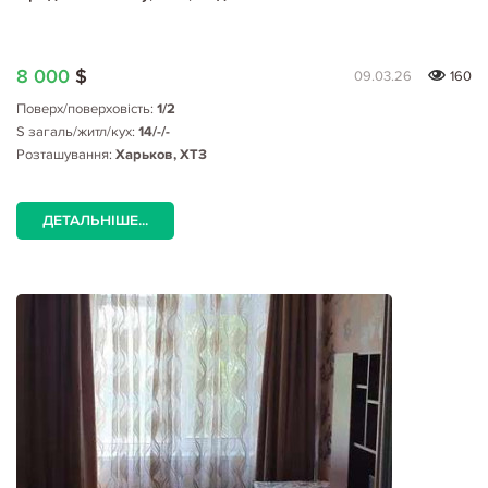
8 000
$
09.03.26
160
Поверх/поверховість:
1/2
S загаль/житл/кух:
14/-/-
Розташування:
Харьков, ХТЗ
ДЕТАЛЬНІШЕ...