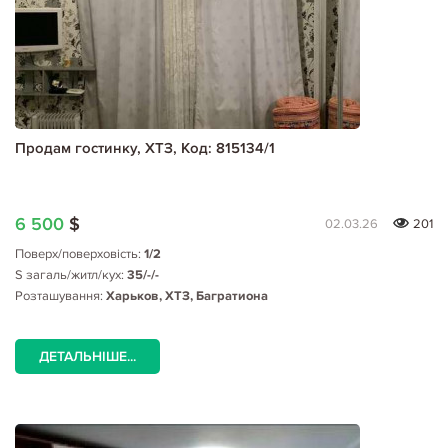
Продам гостинку, ХТЗ, Код: 815134/1
6 500
$
02.03.26
201
Поверх/поверховість:
1/2
S загаль/житл/кух:
35/-/-
Розташування:
Харьков, ХТЗ, Багратиона
ДЕТАЛЬНІШЕ...