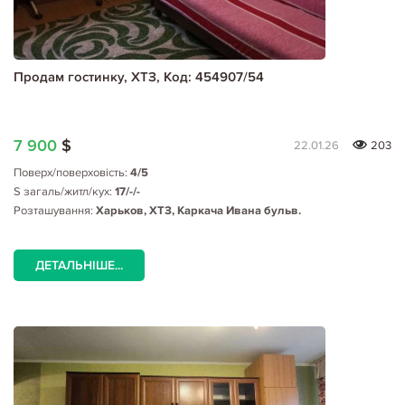
Продам гостинку, ХТЗ, Код: 454907/54
7 900
$
22.01.26
203
Поверх/поверховість:
4/5
S загаль/житл/кух:
17/-/-
Розташування:
Харьков, ХТЗ, Каркача Ивана бульв.
ДЕТАЛЬНІШЕ...