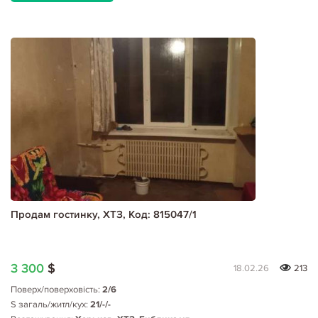
Продам гостинку, ХТЗ, Код: 815047/1
3 300
$
18.02.26
213
Поверх/поверховість:
2/6
S загаль/житл/кух:
21/-/-