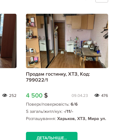
Продам гостинку, ХТЗ, Код:
799022/1
4 500
$
252
09.04.23
476
Поверх/поверховість:
6/6
S загаль/житл/кух:
-/11/-
Розташування:
Харьков, ХТЗ, Мира ул.
ДЕТАЛЬНІШЕ...