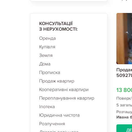
КОНСУЛЬТАЦІЇ
З НЕРУХОМОСТІ:
Оренда
Купівля
Земля
Дома
Продам
Прописка
50927
Продаж квартир
Кооперативні квартири
13 8
Перепланування квартир
Поверх/
S загал
Іпотека
Розташ
Юридична чистота
Ивана б
Розлучення
ДЕ