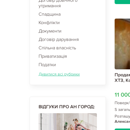
Договір довічного
утримання
Спадщина
Конфлікти
Документи
Договір дарування
Спільна власність
Приватизація
Податки
Дивитися всі рубрики
Продам
ХТЗ, К
11 00
Поверх/
ВІДГУКИ ПРО АН ГОРОД:
S загал
Розташ
Алексан