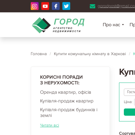
gorodpost@gmail.c
Про нас
П
Головна
/
Купити комунальну кімнату в Харкові
/
Куп
КОРИСНІ ПОРАДИ
З НЕРУХОМОСТІ:
Оренда квартир, офісів
Гост
Купівля-продаж квартир
Ціна:
Купівля-продаж будинків і
землі
Читати всі
Сортува