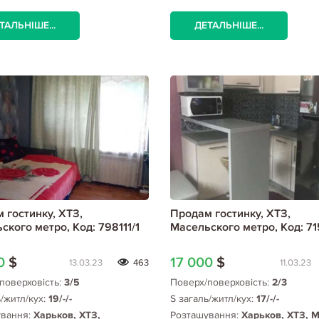
ТАЛЬНІШЕ...
ДЕТАЛЬНІШЕ...
 гостинку, ХТЗ,
Продам гостинку, ХТЗ,
ского метро, Код: 798111/1
Масельского метро, Код: 7
00
$
17 000
$
13.03.23
463
11.03.23
поверховість:
3/5
Поверх/поверховість:
2/3
ь/житл/кух:
19/-/-
S загаль/житл/кух:
17/-/-
ування:
Харьков, ХТЗ,
Розташування:
Харьков, ХТЗ, 