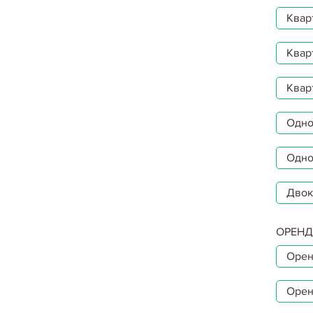
Квар
Квар
Квар
Однок
Одно
Двок
ОРЕНД
Орен
Орен