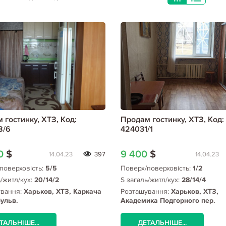
 гостинку, ХТЗ, Код:
Продам гостинку, ХТЗ, Код:
8/6
424031/1
00
$
9 400
$
14.04.23
397
14.04.23
поверховість:
5/5
Поверх/поверховість:
1/2
ь/житл/кух:
20/14/2
S загаль/житл/кух:
28/14/4
ування:
Харьков, ХТЗ, Каркача
Розташування:
Харьков, ХТЗ,
ульв.
Академика Подгорного пер.
ТАЛЬНІШЕ...
ДЕТАЛЬНІШЕ...