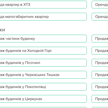
да квартир в ХТЗ
Оренда
да малогабаритних квартир
Оренда
КИ
аж частини будинку
Продаж
аж будинків на Холодній Горі
Продаж
аж будинків у Пісочині
Продаж
аж будинків у Черкаських Тишках
Продаж
аж будинків у Покотилівці
Продаж
аж будинків у Циркунах
Продаж