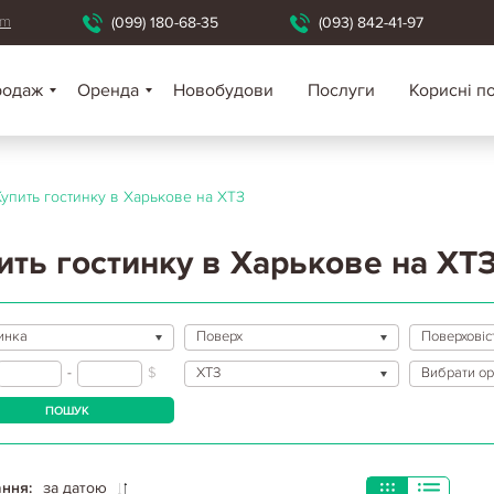
om
(099) 180-68-35
(093) 842-41-97
родаж
Оренда
Новобудови
Послуги
Корисні п
Купить гостинку в Харькове на ХТЗ
ить гостинку в Харькове на ХТ
инка
Поверх
Поверховіс
-
$
ХТЗ
Вибрати ор
ПОШУК
ння:
за датою