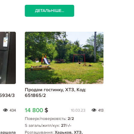
ДЕТАЛЬНІШЕ...
Продам гостинку, ХТЗ, Код:
15934/3
651865/2
14 800
$
434
10.03.23
413
Поверх/поверховість:
2/2
S загаль/житл/кух:
27/-/-
Маршала
Розташування:
Харьков, ХТЗ,