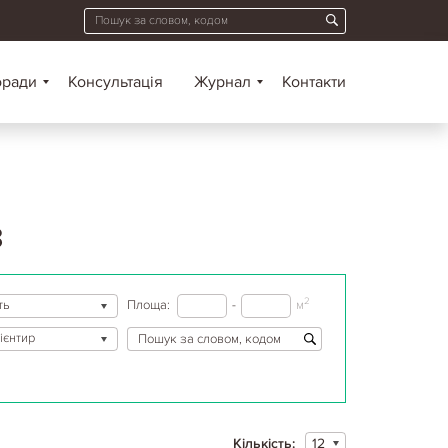
оради
Консультація
Журнал
Контакти
З
2
ть
Площа:
-
м
ієнтир
Кількість:
12