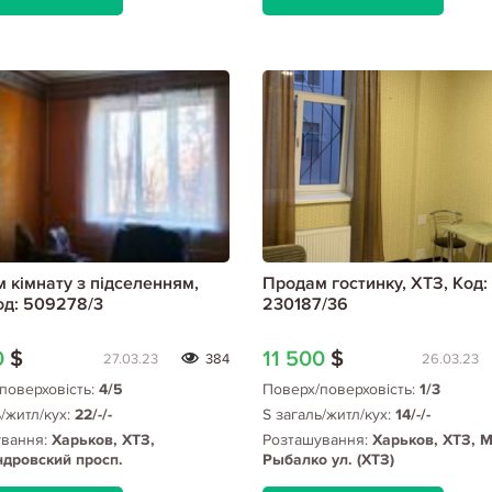
 кімнату з підселенням,
Продам гостинку, ХТЗ, Код:
од: 509278/3
230187/36
0
$
11 500
$
27.03.23
384
26.03.23
поверховість:
4/5
Поверх/поверховість:
1/3
ь/житл/кух:
22/-/-
S загаль/житл/кух:
14/-/-
ування:
Харьков, ХТЗ,
Розташування:
Харьков, ХТЗ, 
дровский просп.
Рыбалко ул. (ХТЗ)