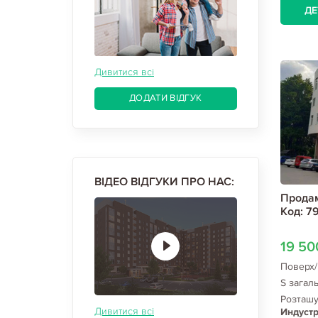
ДЕ
Дивитися всі
ДОДАТИ ВІДГУК
ВІДЕО ВІДГУКИ ПРО НАС:
Продам
Код: 7
19 5
Поверх/
S загал
Розташ
Дивитися всі
Индустр