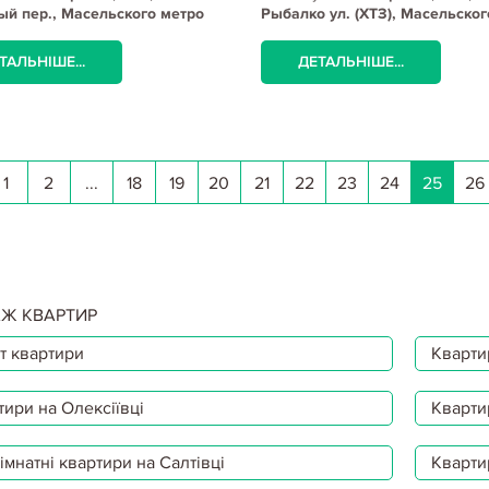
й пер., Масельского метро
Рыбалко ул. (ХТЗ), Масельског
ТАЛЬНІШЕ...
ДЕТАЛЬНІШЕ...
1
2
...
18
19
20
21
22
23
24
25
26
Ж КВАРТИР
т квартири
Квартир
тири на Олексіївці
Кварти
мнатні квартири на Салтівці
Кварти