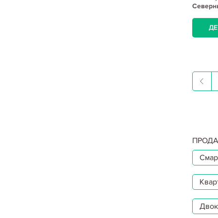
Северны
ДЕ
ПРОДА
Смар
Квар
Двокі