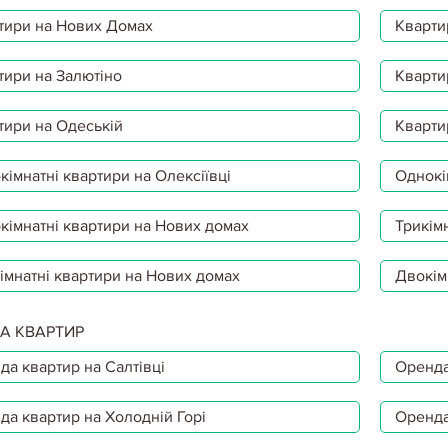
тири на Нових Домах
Кварти
тири на Залютіно
Кварти
тири на Одеській
Кварти
імнатні квартири на Олексіївці
Однокі
кімнатні квартири на Нових домах
Трикімн
імнатні квартири на Нових домах
Двокім
А КВАРТИР
да квартир на Салтівці
Оренда
да квартир на Холодній Горі
Оренда