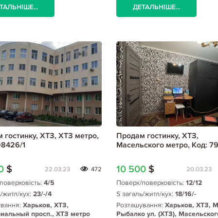
ТАЛЬНІШЕ...
ДЕТАЛЬНІШЕ...
 гостинку, ХТЗ, ХТЗ метро,
Продам гостинку, ХТЗ,
98426/1
Масельского метро, Код: 7
00
$
10 500
$
22.03.23
472
20.03.23
поверховість:
4/5
Поверх/поверховість:
12/12
ь/житл/кух:
23/-/4
S загаль/житл/кух:
18/16/-
ування:
Харьков, ХТЗ,
Розташування:
Харьков, ХТЗ, 
иальный просп., ХТЗ метро
Рыбалко ул. (ХТЗ), Масельског