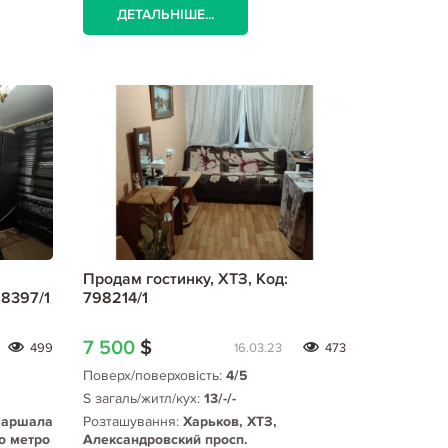
ДЕТАЛЬНІШЕ...
Продам гостинку, ХТЗ, Код:
98397/1
798214/1
7 500
$
499
16.03.23
473
Поверх/поверховість:
4/5
S загаль/житл/кух:
13/-/-
Маршала
Розташування:
Харьков, ХТЗ,
о метро
Александровский просп.