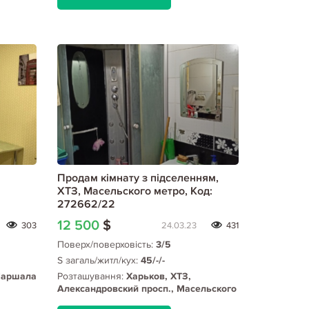
Продам кімнату з підселенням,
ХТЗ, Масельского метро, Код:
272662/22
12 500
$
303
24.03.23
431
Поверх/поверховість:
3/5
S загаль/житл/кух:
45/-/-
Маршала
Розташування:
Харьков, ХТЗ,
Александровский просп., Масельского
метро