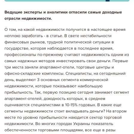
Ведущие эксперты и аналитики огласили самые доходные
отрасли недвижимости.
О том, на какой недвижимости получится в настоящее время
неплохо заработать - в статье. В свете нестабильности
финансовых рынков, трудной политической ситуации в
государстве, которая наблюдается в последнее время,
профессионалы по-прежнему считают недвижимость одним из
14.09.2023
Аналітика
ВВЕДЕННЯ ЖИТЛА В ЕКСПЛУАТАЦІЮ В УКРАЇНІ У 2022 РОЦІ:
самых надежных методов инвестировать свои деньги. Первые
ПАДІННЯ НА 38%
три места заняли апартамент-отели, торговые центры и
В Україні у 2022 спостерігалося помітне скорочення кількості житла,
офисно-складские комплексы. Специалисты, на сегодняшний
яке було введено в експлуатацію. Ця ситуація була наслідком
день, выделяют 3 основных сегмента коммерческой
російської агресії та інших обставин. За цей рік було введено в
експлуатацію всього 7,1 мільйона квадратних…
недвижимости, которые показывают наибольшую
Детальніше...
прибыльность. Так, первую позицию сегодня занимает сегмент
апартамент-отелей, доходность которых, в среднем
оценивается специалистами в 10-15% годовых. В какие еще
сегменты недвижимости стоит вкладывать деньги? На втором
месте по уровню прибыльности находится сектор торговой
недвижимости. Во многих городах Украины показатель
обеспеченности торговыми площадями, все еще в разы