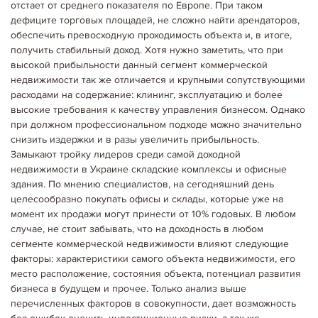
отстает от среднего показателя по Европе. При таком
дефиците торговых площадей, не сложно найти арендаторов,
обеспечить превосходную проходимость объекта и, в итоге,
получить стабильный доход. Хотя нужно заметить, что при
высокой прибыльности данный сегмент коммерческой
недвижимости так же отличается и крупными сопутствующими
расходами на содержание: клининг, эксплуатацию и более
высокие требования к качеству управления бизнесом. Однако
при должном профессиональном подходе можно значительно
31.10.2023
Аналітика
снизить издержки и в разы увеличить прибыльность.
РИНОК НЕРУХОМОСТІ В УКРАЇНІ: НЕГАТИВНІ ЗМІНИ ТА
Замыкают тройку лидеров среди самой доходной
ВИКЛИКИ В УМОВАХ ГЕОПОЛІТИЧНИХ ТУРБУЛЕНТНОСТЕЙ
недвижимости в Украине складские комплексы и офисные
Український ринок нерухомості пережив значні трансформації
здания. По мнению специалистов, на сегодняшний день
останніми роками, і ця еволюція спричинила суттєві труднощі для
галузі. За останні два десятиліття ринок нерухомості в Україні залучав
целесообразно покупать офисы и склады, которые уже на
великі капітали та приватні…
момент их продажи могут принести от 10% годовых. В любом
Детальніше...
случае, не стоит забывать, что на доходность в любом
сегменте коммерческой недвижимости влияют следующие
факторы: характеристики самого объекта недвижимости, его
место расположение, состояния объекта, потенциал развития
бизнеса в будущем и прочее. Только анализ выше
перечисленных факторов в совокупности, дает возможность