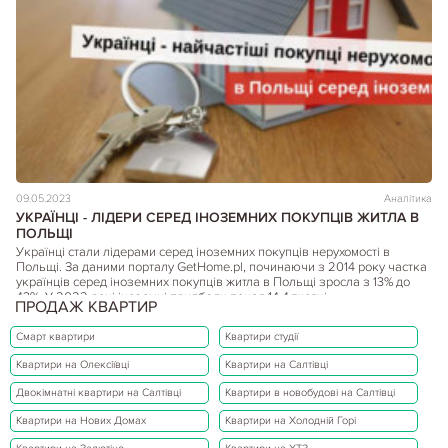
09.05.2023
Аналітика
УКРАЇНЦІ - ЛІДЕРИ СЕРЕД ІНОЗЕМНИХ ПОКУПЦІВ ЖИТЛА В
ПОЛЬЩІ
Українці стали лідерами серед іноземних покупців нерухомості в
Польщі. За даними порталу GetHome.pl, починаючи з 2014 року частка
українців серед іноземних покупців житла в Польщі зросла з 13% до
43%. У 2022 році іноземці придбали понад 14,4 тисячі…
ПРОДАЖ КВАРТИР
Детальніше...
Смарт квартири
Квартири студії
Квартири на Олексіївці
Квартири на Салтівці
Двокімнатні квартири на Салтівці
Квартири в новобудові на Салтівці
Квартири на Нових Домах
Квартири на Холодній Горі