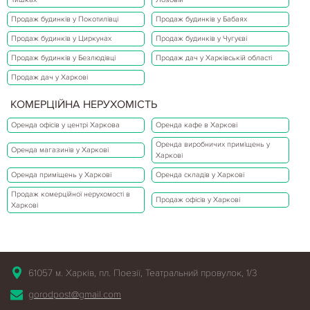
Продаж будинків у Покотилівці
Продаж будинків у Бабаях
Продаж будинків у Циркунах
Продаж будинків у Чугуєві
Продаж будинків у Безлюдівці
Продаж дач у Харківській області
Продаж дач у Харкові
КОМЕРЦІЙНА НЕРУХОМІСТЬ
Оренда офісів у центрі Харкова
Оренда кафе в Харкові
Оренда виробничих приміщень у
Оренда магазинів у Харкові
Харкові
Оренда приміщень у Харкові
Оренда складів у Харкові
Продаж комерційної нерухомості в
Продаж офісів у Харкові
Харкові
61057 м. Харків, пл. Поезії, Театральний провулок, 1/3
gorodpost@gmail.com