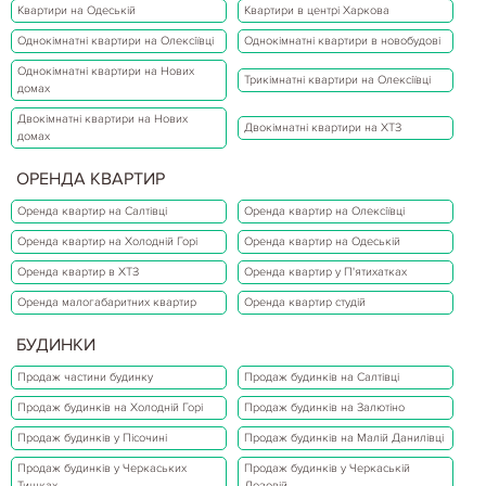
Квартири на Одеській
Квартири в центрі Харкова
Однокімнатні квартири на Олексіївці
Однокімнатні квартири в новобудові
Однокімнатні квартири на Нових
Трикімнатні квартири на Олексіївці
домах
Двокімнатні квартири на Нових
Двокімнатні квартири на ХТЗ
домах
ОРЕНДА КВАРТИР
Оренда квартир на Салтівці
Оренда квартир на Олексіївці
Оренда квартир на Холодній Горі
Оренда квартир на Одеській
Оренда квартир в ХТЗ
Оренда квартир у П'ятихатках
Оренда малогабаритних квартир
Оренда квартир студій
БУДИНКИ
Продаж частини будинку
Продаж будинків на Салтівці
Продаж будинків на Холодній Горі
Продаж будинків на Залютіно
Продаж будинків у Пісочині
Продаж будинків на Малій Данилівці
Продаж будинків у Черкаських
Продаж будинків у Черкаській
Тишках
Лозовій