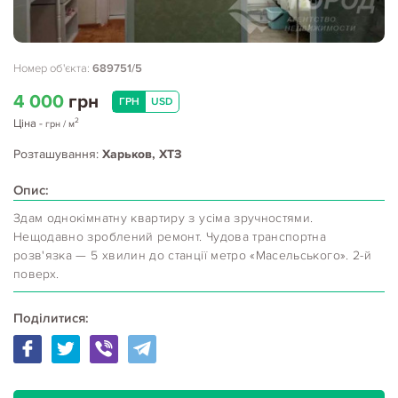
Номер об'єкта:
689751/5
4 000
грн
ГРН
USD
2
Ціна
-
грн
/ м
Розташування:
Харьков, ХТЗ
Опис:
Здам однокімнатну квартиру з усіма зручностями.
Нещодавно зроблений ремонт. Чудова транспортна
розв'язка — 5 хвилин до станції метро «Масельського». 2-й
поверх.
Поділитися: