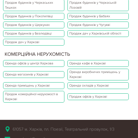
Продаж будинків у Черкаських
Продаж будинків у Черкаській
Тишках
Лозовій
Продаж будинків у Покотилівці
Продаж будинків у Бабаях
Продаж будинків у Циркунах
Продаж будинків у Чугуєві
Продаж будинків у Безлюдівці
Продаж дач у Харківській області
Продаж дач у Харкові
КОМЕРЦІЙНА НЕРУХОМІСТЬ
Оренда офісів у центрі Харкова
Оренда кафе в Харкові
Оренда виробничих приміщень у
Оренда магазинів у Харкові
Харкові
Оренда приміщень у Харкові
Оренда складів у Харкові
Продаж комерційної нерухомості в
Продаж офісів у Харкові
Харкові
61057 м. Харків, пл. Поезії, Театральний провулок, 1/3