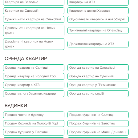
Квартири на Залютіно
Квартири на ХТЗ
Квартири на Одеській
Квартири в центрі Харкова
Однокімнатні квартири на Олексіївці
Однокімнатні квартири в новобудові
Однокімнатні квартири на Нових
Трикімнатні квартири на Олексіївці
домах
Двокімнатні квартири на Нових
Двокімнатні квартири на ХТЗ
домах
ОРЕНДА КВАРТИР
Оренда квартир на Салтівці
Оренда квартир на Олексіївці
Оренда квартир на Холодній Горі
Оренда квартир на Одеській
Оренда квартир в ХТЗ
Оренда квартир у П'ятихатках
Оренда малогабаритних квартир
Оренда квартир студій
БУДИНКИ
Продаж частини будинку
Продаж будинків на Салтівці
Продаж будинків на Холодній Горі
Продаж будинків на Залютіно
Продаж будинків у Пісочині
Продаж будинків на Малій Данилівці