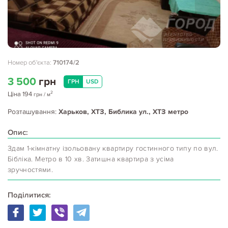
Номер об'єкта:
710174/2
3 500
грн
ГРН
USD
2
Ціна
194
грн
/ м
Розташування:
Харьков, ХТЗ, Библика ул., ХТЗ метро
Опис:
Здам 1-кімнатну ізольовану квартиру гостинного типу по вул.
Бібліка. Метро в 10 хв. Затишна квартира з усіма
зручностями.
Поділитися: