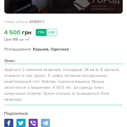
Номер об'єкта:
813587/1
4 500
грн
ГРН
USD
2
Ціна
188
грн
/ м
Розташування:
Харьков, Одесская
Опис:
Здається 2 кімнатна квартира, площадью 24 кв.м. Є їдальня,
спальна та сан. вузол. Є шафа, великий холодильник,
комп'ютерний стіл, бойлер, пральна машина. Модна
заселятися з тваринами. 4 500 тис. за оренду плюс
комунальні платежі. Кухня спільна та знаходиться біля
квартири.
Поділитися: