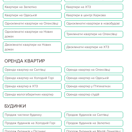
Квартири на Залютіно
Квартири на ХТЗ
Квартири на Одеській
Квартири в центрі Харкова
Однокімнатні квартири на Олексіївці
Однокімнатні квартири в новобудові
Однокімнатні квартири на Нових
Трикімнатні квартири на Олексіївці
домах
Двокімнатні квартири на Нових
Двокімнатні квартири на ХТЗ
домах
ОРЕНДА КВАРТИР
Оренда квартир на Салтівці
Оренда квартир на Олексіївці
Оренда квартир на Холодній Горі
Оренда квартир на Одеській
Оренда квартир в ХТЗ
Оренда квартир у П'ятихатках
Оренда малогабаритних квартир
Оренда квартир студій
БУДИНКИ
Продаж частини будинку
Продаж будинків на Салтівці
Продаж будинків на Холодній Горі
Продаж будинків на Залютіно
Продаж будинків у Пісочині
Продаж будинків на Малій Данилівці