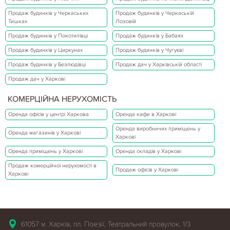
Продаж будинків у Черкаських
Продаж будинків у Черкаській
Тишках
Лозовій
Продаж будинків у Покотилівці
Продаж будинків у Бабаях
Продаж будинків у Циркунах
Продаж будинків у Чугуєві
Продаж будинків у Безлюдівці
Продаж дач у Харківській області
Продаж дач у Харкові
КОМЕРЦІЙНА НЕРУХОМІСТЬ
Оренда офісів у центрі Харкова
Оренда кафе в Харкові
Оренда виробничих приміщень у
Оренда магазинів у Харкові
Харкові
Оренда приміщень у Харкові
Оренда складів у Харкові
Продаж комерційної нерухомості в
Продаж офісів у Харкові
Харкові
61057 м. Харків, пл. Поезії, Театральний провулок, 1/3