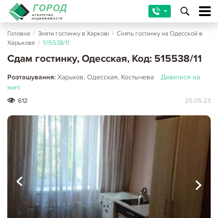
Головна
/
Зняти гостинку в Харкові
/
Снять гостинку на Одесской в
Харькове
/
515538/11
Сдам гостинку, Одесская, Код: 515538/11
Розташування:
Харьков, Одесская, Костычева
Дивитися на
мапі
612
25.05.23