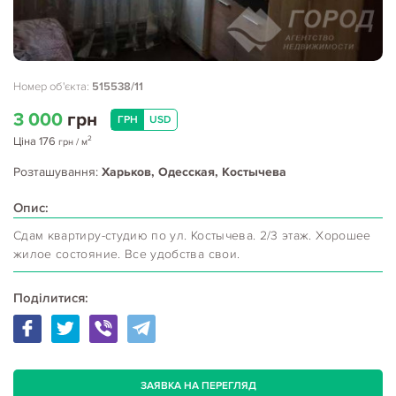
Номер об'єкта:
515538/11
3 000
грн
ГРН
USD
2
Ціна
176
грн
/ м
Розташування:
Харьков, Одесская, Костычева
Опис:
Сдам квартиру-студию по ул. Костычева. 2/3 этаж. Хорошее
жилое состояние. Все удобства свои.
Поділитися:
ЗАЯВКА НА ПЕРЕГЛЯД