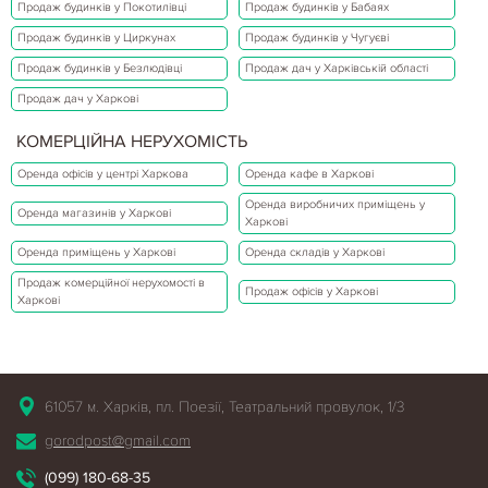
Продаж будинків у Покотилівці
Продаж будинків у Бабаях
Продаж будинків у Циркунах
Продаж будинків у Чугуєві
Продаж будинків у Безлюдівці
Продаж дач у Харківській області
Продаж дач у Харкові
КОМЕРЦІЙНА НЕРУХОМІСТЬ
Оренда офісів у центрі Харкова
Оренда кафе в Харкові
Оренда виробничих приміщень у
Оренда магазинів у Харкові
Харкові
Оренда приміщень у Харкові
Оренда складів у Харкові
Продаж комерційної нерухомості в
Продаж офісів у Харкові
Харкові
61057 м. Харків, пл. Поезії, Театральний провулок, 1/3
gorodpost@gmail.com
(099) 180-68-35