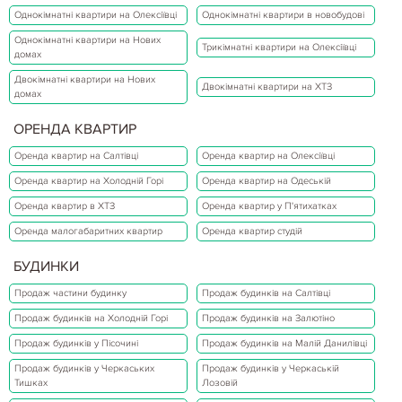
Однокімнатні квартири на Олексіївці
Однокімнатні квартири в новобудові
Однокімнатні квартири на Нових
Трикімнатні квартири на Олексіївці
домах
Двокімнатні квартири на Нових
Двокімнатні квартири на ХТЗ
домах
ОРЕНДА КВАРТИР
Оренда квартир на Салтівці
Оренда квартир на Олексіївці
Оренда квартир на Холодній Горі
Оренда квартир на Одеській
Оренда квартир в ХТЗ
Оренда квартир у П'ятихатках
Оренда малогабаритних квартир
Оренда квартир студій
БУДИНКИ
Продаж частини будинку
Продаж будинків на Салтівці
Продаж будинків на Холодній Горі
Продаж будинків на Залютіно
Продаж будинків у Пісочині
Продаж будинків на Малій Данилівці
Продаж будинків у Черкаських
Продаж будинків у Черкаській
Тишках
Лозовій