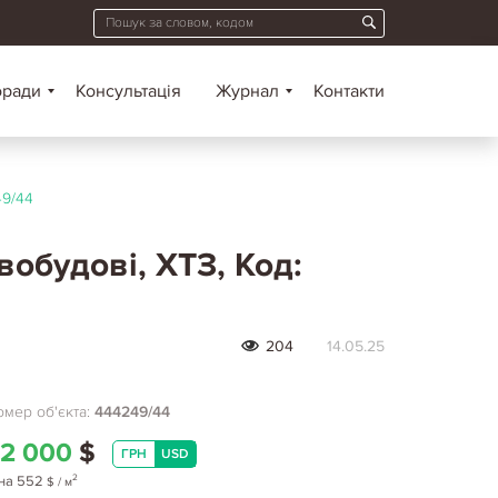
оради
Консультація
Журнал
Контакти
9/44
вобудові, ХТЗ, Код:
204
14.05.25
мер об'єкта:
444249/44
2 000
$
ГРН
USD
2
на
552
$
/ м