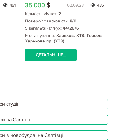
35 000
$
35 000
$
461
02.09.23
435
Кількість кімнат:
2
Кількість кім
Поверх/поверховість:
8/9
Поверх/пове
S загаль/житл/кух:
44/26/6
S загаль/жит
Розташування:
Харьков, ХТЗ, Героев
Розташуванн
Харькова пр. (ХТЗ)
ул., ХТЗ мет
ДЕТАЛЬНІШЕ...
ДЕТАЛЬ
и студії
ри на Салтівці
ри в новобудові на Салтівці