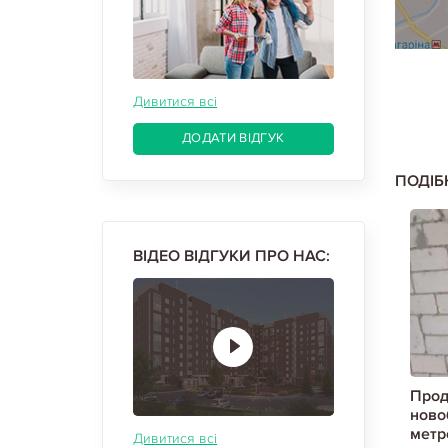
Дивитися всі
ДОДАТИ ВІДГУК
ПОДІБ
ВІДЕО ВІДГУКИ ПРО НАС:
 квартиру в
Продам 2-х кімнатну квартиру в
Прод
 метро, Код:
новобудові, ХТЗ, ХТЗ метро, Код:
ново
809741/1
метр
Дивитися всі