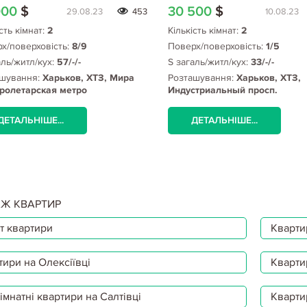
54/1
000
$
30 500
$
29.08.23
453
10.08.23
сть кімнат:
2
Кількість кімнат:
2
х/поверховість:
8/9
Поверх/поверховість:
1/5
аль/житл/кух:
57/-/-
S загаль/житл/кух:
33/-/-
шування:
Харьков, ХТЗ, Мира
Розташування:
Харьков, ХТЗ,
Пролетарская метро
Индустриальный просп.
стриальная)
ДЕТАЛЬНІШЕ...
ДЕТАЛЬНІШЕ...
Ж КВАРТИР
т квартири
Квартир
тири на Олексіївці
Кварти
мнатні квартири на Салтівці
Кварти