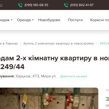
om
(099) 180-68-35
(093) 842-41-97
родаж
Оренда
Новобудови
Послуги
Корисні п
 в Харкові
/
Купить 2 комнатную квартиру в новостройке
/
44424
дам 2-х кімнатну квартиру в но
249/44
шування:
Харьков, ХТЗ, Мира ул.
Дивитися на мапі
Но
3
Ці