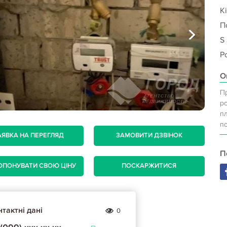
Кі
П
S
Р
О
П
ро
пл
п
АЯВКА НА ПЕРЕГЛЯД
ЗАМОВИТИ ДЗВІНОК
П
ОПОНУВАТИ СВОЮ ЦІНУ
ПОСКАРЖИТИСЯ
тактні дані
0