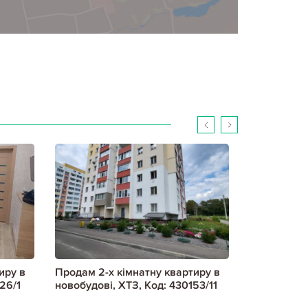
иру в
Продам 2-х кімнатну квартиру в
Продам 2-х
26/1
новобудові, ХТЗ, Код: 430153/11
новобудові
803373/1