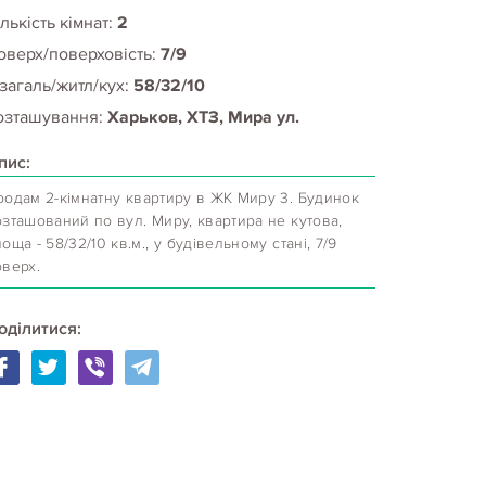
лькість кімнат:
2
оверх/поверховість:
7/9
 загаль/житл/кух:
58/32/10
озташування:
Харьков, ХТЗ, Мира ул.
пис:
родам 2-кімнатну квартиру в ЖК Миру 3. Будинок
зташований по вул. Миру, квартира не кутова,
оща - 58/32/10 кв.м., у будівельному стані, 7/9
оверх.
оділитися: