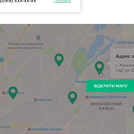
(099) ххх-хх-хх
Показати
ВІДКРИТИ МАПУ