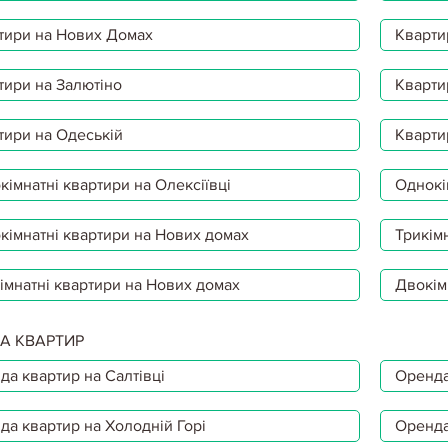
тири на Нових Домах
Кварти
тири на Залютіно
Кварти
тири на Одеській
Кварти
імнатні квартири на Олексіївці
Однокі
кімнатні квартири на Нових домах
Трикімн
імнатні квартири на Нових домах
Двокім
А КВАРТИР
да квартир на Салтівці
Оренда
да квартир на Холодній Горі
Оренда