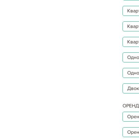
Квар
Квар
Квар
Однок
Одно
Двок
ОРЕНД
Орен
Орен