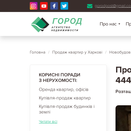
gorodpost@gmail.c
Про нас
П
Головна
/
Продаж квартир у Харкові
/
Новобудови
Про
КОРИСНІ ПОРАДИ
444
З НЕРУХОМОСТІ:
Оренда квартир, офісів
Розта
Купівля-продаж квартир
Купівля-продаж будинків і
землі
Читати всі