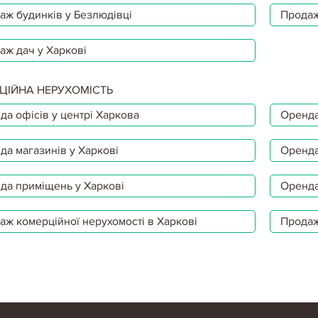
аж будинків у Безлюдівці
Продаж
аж дач у Харкові
ЦІЙНА НЕРУХОМІСТЬ
да офісів у центрі Харкова
Оренда
да магазинів у Харкові
Оренда
да приміщень у Харкові
Оренда
аж комерційної нерухомості в Харкові
Продаж