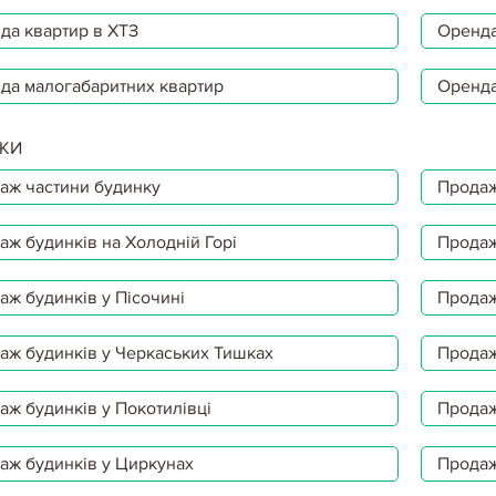
да квартир в ХТЗ
Оренда
да малогабаритних квартир
Оренда
КИ
аж частини будинку
Продаж
аж будинків на Холодній Горі
Продаж
аж будинків у Пісочині
Продаж
аж будинків у Черкаських Тишках
Продаж
аж будинків у Покотилівці
Продаж
аж будинків у Циркунах
Продаж