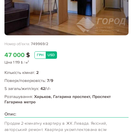
Номер об'єкта:
749969/2
47 000
$
ГРН
USD
2
Ціна
1 119
$
/ м
Кількість кімнат:
2
Поверх/поверховість:
7/9
S загаль/житл/кух:
42/-/-
Розташування:
Харьков, Гагарина проспект, Проспект
Гагарина метро
Опис:
Продам 2-кімнатну квартиру в ЖК Левада. Якісний,
авторський ремонт. Квартира укомплектована всім