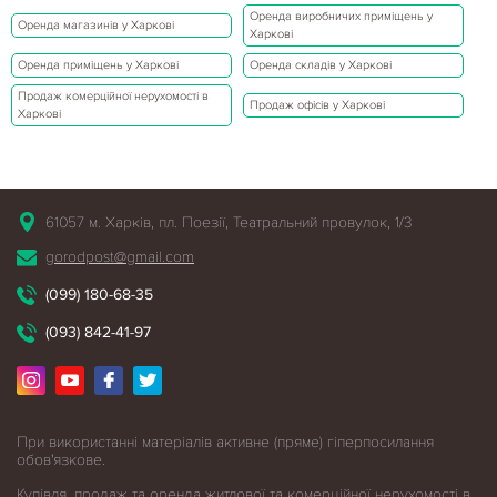
Оренда виробничих приміщень у
Оренда магазинів у Харкові
Харкові
Оренда приміщень у Харкові
Оренда складів у Харкові
Продаж комерційної нерухомості в
Продаж офісів у Харкові
Харкові
61057 м. Харків, пл. Поезії, Театральний провулок, 1/3
gorodpost@gmail.com
(099) 180-68-35
(093) 842-41-97
При використанні матеріалів активне (пряме) гіперпосилання
обов'язкове.
Купівля, продаж та оренда житлової
та комерційної нерухомості в