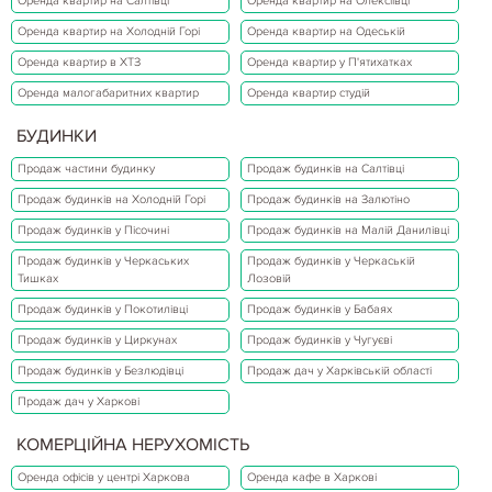
Оренда квартир на Салтівці
Оренда квартир на Олексіївці
Оренда квартир на Холодній Горі
Оренда квартир на Одеській
Оренда квартир в ХТЗ
Оренда квартир у П'ятихатках
Оренда малогабаритних квартир
Оренда квартир студій
БУДИНКИ
Продаж частини будинку
Продаж будинків на Салтівці
Продаж будинків на Холодній Горі
Продаж будинків на Залютіно
Продаж будинків у Пісочині
Продаж будинків на Малій Данилівці
Продаж будинків у Черкаських
Продаж будинків у Черкаській
Тишках
Лозовій
Продаж будинків у Покотилівці
Продаж будинків у Бабаях
Продаж будинків у Циркунах
Продаж будинків у Чугуєві
Продаж будинків у Безлюдівці
Продаж дач у Харківській області
Продаж дач у Харкові
КОМЕРЦІЙНА НЕРУХОМІСТЬ
Оренда офісів у центрі Харкова
Оренда кафе в Харкові