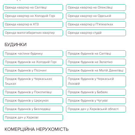
Оренда квартир на Салтівці
Оренда квартир на Олексіївці
Оренда квартир на Холодній Горі
Оренда квартир на Одеській
Оренда квартир в ХТЗ
Оренда квартир у П'ятихатках
Оренда малогабаритних квартир
Оренда квартир студій
БУДИНКИ
Продаж частини будинку
Продаж будинків на Салтівці
Продаж будинків на Холодній Горі
Продаж будинків на Залютіно
Продаж будинків у Пісочині
Продаж будинків на Малій Данилівці
Продаж будинків у Черкаських
Продаж будинків у Черкаській
Тишках
Лозовій
Продаж будинків у Покотилівці
Продаж будинків у Бабаях
Продаж будинків у Циркунах
Продаж будинків у Чугуєві
Продаж будинків у Безлюдівці
Продаж дач у Харківській області
Продаж дач у Харкові
КОМЕРЦІЙНА НЕРУХОМІСТЬ