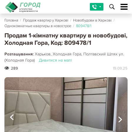
Головна
/
Продаж квартир у Харкові
/
Новобудови в Харкові
/
Однокомнатные квартиры в новострое
/
809478/1
Продам 1-кімнатну квартиру в новобудові,
Холодная Гора, Код: 809478/1
Розташування:
Харьков, Холодная Гора, Полтавский Шлях ул.
(Холодная Гора)
Дивитися на мапі
289
19.09.25