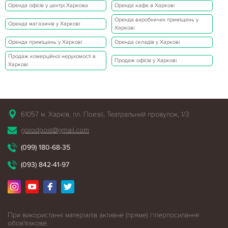
Оренда офісів у центрі Харкова
Оренда кафе в Харкові
Оренда виробничих приміщень у
Оренда магазинів у Харкові
Харкові
Оренда приміщень у Харкові
Оренда складів у Харкові
Продаж комерційної нерухомості в
Продаж офісів у Харкові
Харкові
61057 м. Харків, пл. Поезії, Театральний провулок, 1/3
gorodpost@gmail.com
(099) 180-68-35
(093) 842-41-97
При використанні матеріалів активне (пряме) гіперпосилання
обов'язкове.