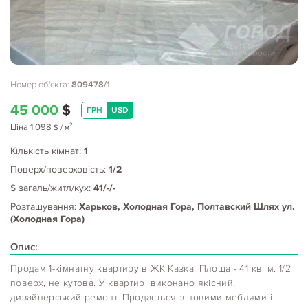
Номер об'єкта:
809478/1
45 000
$
ГРН
USD
2
Ціна
1 098
$
/ м
Кількість кімнат:
1
Поверх/поверховість:
1/2
S загаль/житл/кух:
41/-/-
Розташування:
Харьков, Холодная Гора, Полтавский Шлях ул.
(Холодная Гора)
Опис:
Продам 1-кімнатну квартиру в ЖК Казка. Площа - 41 кв. м. 1/2
поверх, не кутова. У квартирі виконано якісний,
дизайнерський ремонт. Продається з новими меблями і