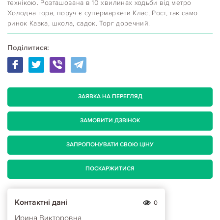
технікою. Розташована в 10 хвилинах ходьби від метро
Холодна гора, поруч є супермаркети Клас, Рост, так само
ринок Казка, школа, садок. Торг доречний.
Поділитися:
ЗАЯВКА НА ПЕРЕГЛЯД
ЗАМОВИТИ ДЗВІНОК
ЗАПРОПОНУВАТИ СВОЮ ЦІНУ
ПОСКАРЖИТИСЯ
Контактні дані
0
Ирина Викторовна