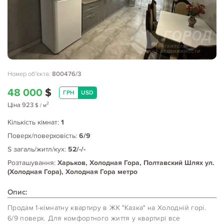
Номер об'єкта:
800476/3
48 000
$
ГРН
USD
2
Ціна
923
$
/ м
Кількість кімнат:
1
Поверх/поверховість:
6/9
S загаль/житл/кух:
52/-/-
Розташування:
Харьков, Холодная Гора, Полтавский Шлях ул.
(Холодная Гора), Холодная Гора метро
Опис:
Продам 1-кімнатну квартиру в ЖК "Казка" на Холодній горі.
6/9 поверх. Для комфортного життя у квартирі все