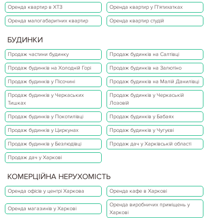
Оренда квартир в ХТЗ
Оренда квартир у П'ятихатках
Оренда малогабаритних квартир
Оренда квартир студій
БУДИНКИ
Продаж частини будинку
Продаж будинків на Салтівці
Продаж будинків на Холодній Горі
Продаж будинків на Залютіно
Продаж будинків у Пісочині
Продаж будинків на Малій Данилівці
Продаж будинків у Черкаських
Продаж будинків у Черкаській
Тишках
Лозовій
Продаж будинків у Покотилівці
Продаж будинків у Бабаях
Продаж будинків у Циркунах
Продаж будинків у Чугуєві
Продаж будинків у Безлюдівці
Продаж дач у Харківській області
Продаж дач у Харкові
КОМЕРЦІЙНА НЕРУХОМІСТЬ
Оренда офісів у центрі Харкова
Оренда кафе в Харкові
Оренда виробничих приміщень у
Оренда магазинів у Харкові
Харкові