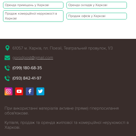
Оренда приміщень у Харкові
Оренда складів у Харкові
Продаж комерційної нерухомості в
Продаж офісів у Харкові
Харкові
61057 м. Харків, пл. Поезії, Театральний провулок, 1/3
gorodpost@gmail.com
(099) 180-68-35
(093) 842-41-97
При використанні матеріалів активне (пряме) гіперпосилання
обов'язкове.
Купівля, продаж та оренда житлової
та комерційної нерухомості в
Харкові.