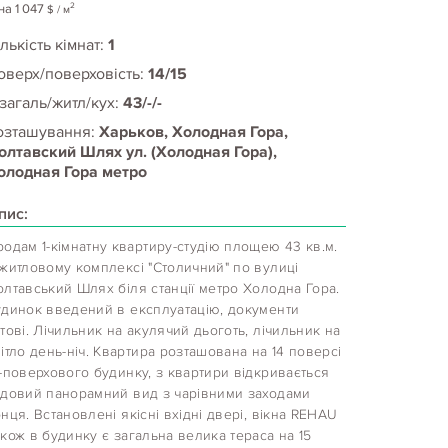
2
на
1 047
$
/ м
лькість кімнат:
1
оверх/поверховість:
14/15
 загаль/житл/кух:
43/-/-
озташування:
Харьков, Холодная Гора,
олтавский Шлях ул. (Холодная Гора),
олодная Гора метро
пис:
одам 1-кімнатну квартиру-студію площею 43 кв.м.
 житловому комплексі "Столичний" по вулиці
лтавський Шлях біля станції метро Холодна Гора.
удинок введений в експлуатацію, документи
тові. Лічильник на акулячий дьоготь, лічильник на
ітло день-ніч. Квартира розташована на 14 поверсі
-поверхового будинку, з квартири відкривається
удовий панорамний вид з чарівними заходами
нця. Встановлені якісні вхідні двері, вікна REHAU
кож в будинку є загальна велика тераса на 15