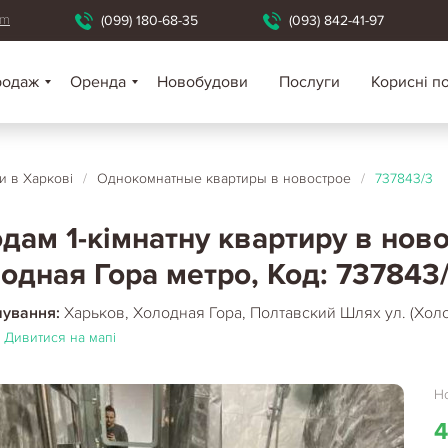
om
(099) 180-68-35
(093) 842-41-97
родаж
Оренда
Новобудови
Послуги
Корисні п
 в Харкові
/
Однокомнатные квартиры в новострое
/
737843/3
дам 1-кімнатну квартиру в ново
одная Гора метро, Код: 737843
шування:
Харьков, Холодная Гора, Полтавский Шлях ул. (Холо
Дивитися на мапі
Но
4