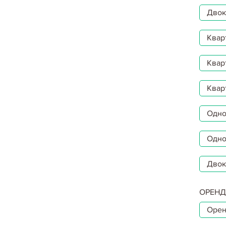
Двокі
Квар
Квар
Квар
Однок
Одно
Двок
ОРЕНД
Орен