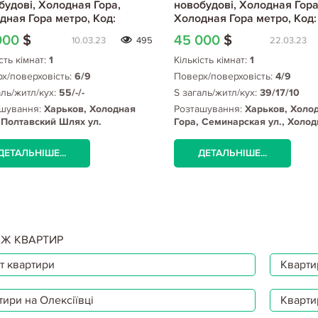
будові, Холодная Гора,
новобудові, Холодная Гора
дная Гора метро, Код:
Холодная Гора метро, Код:
73/8
795504/1
000
$
45 000
$
10.03.23
495
22.03.23
сть кімнат:
1
Кількість кімнат:
1
х/поверховість:
6/9
Поверх/поверховість:
4/9
аль/житл/кух:
55/-/-
S загаль/житл/кух:
39/17/10
шування:
Харьков, Холодная
Розташування:
Харьков, Холо
 Полтавский Шлях ул.
Гора, Семинарская ул., Холод
дная Гора), Холодная Гора
Гора метро
о
ДЕТАЛЬНІШЕ...
ДЕТАЛЬНІШЕ...
Ж КВАРТИР
т квартири
Квартир
тири на Олексіївці
Кварти