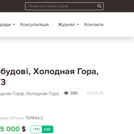
оради
Консультація
Журнал
Контакти
будові, Холодная Гора,
/3
дная Гора), Холодная Гора
390
03.05.24
мер об'єкта:
737843/3
5 000
$
ГРН
USD