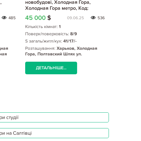
,
новобудові, Холодная Гора,
новобудові
Холодная Гора метро, Код:
Холодная Г
800653/2
802404/1
45 000
$
44 000
$
485
09.06.25
536
Кількість кімнат:
1
Кількість кім
Поверх/поверховість:
8/9
Поверх/пове
S загаль/житл/кух:
41/17/-
S загаль/жит
дная
Розташування:
Харьков, Холодная
Розташуванн
ная
Гора, Полтавский Шлях ул.
Гора, Полта
(Холодная Гора), Холодная Гора
(Холодная Г
метро
метро
ДЕТАЛЬНІШЕ...
ДЕТАЛЬ
и студії
ри на Салтівці