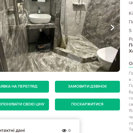
Ці
Кі
П
S
Р
П
Х
О
Пр
в
По
АЯВКА НА ПЕРЕГЛЯД
ЗАМОВИТИ ДЗВІНОК
Б
го
св
ОПОНУВАТИ СВОЮ ЦІНУ
ПОСКАРЖИТИСЯ
15
ч
со
Та
тактні дані
0