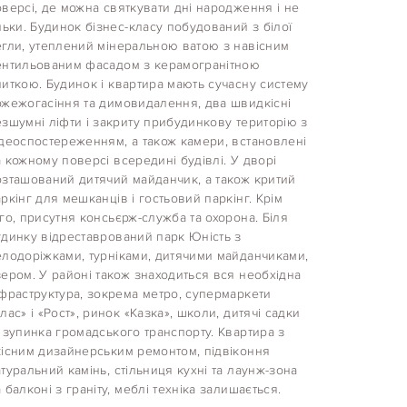
версі, де можна святкувати дні народження і не
льки. Будинок бізнес-класу побудований з білої
егли, утеплений мінеральною ватою з навісним
ентильованим фасадом з керамогранітною
иткою. Будинок і квартира мають сучасну систему
ожежогасіння та димовидалення, два швидкісні
зшумні ліфти і закриту прибудинкову територію з
ідеоспостереженням, а також камери, встановлені
 кожному поверсі всередині будівлі. У дворі
озташований дитячий майданчик, а також критий
ркінг для мешканців і гостьовий паркінг. Крім
го, присутня консьєрж-служба та охорона. Біля
удинку відреставрований парк Юність з
елодоріжками, турніками, дитячими майданчиками,
ером. У районі також знаходиться вся необхідна
нфраструктура, зокрема метро, супермаркети
лас» і «Рост», ринок «Казка», школи, дитячі садки
 зупинка громадського транспорту. Квартира з
кісним дизайнерським ремонтом, підвіконня
туральний камінь, стільниця кухні та лаунж-зона
 балконі з граніту, меблі техніка залишається.