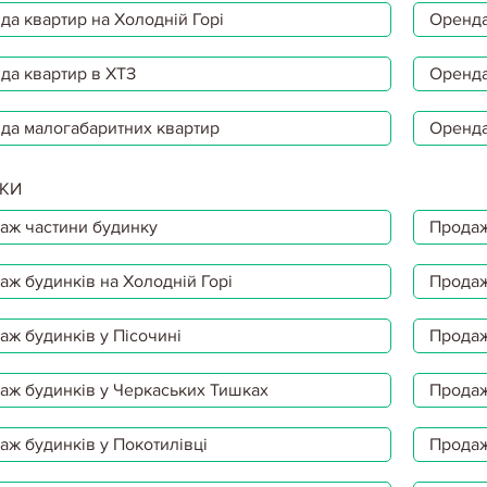
да квартир на Холодній Горі
Оренда
да квартир в ХТЗ
Оренда
да малогабаритних квартир
Оренда
КИ
аж частини будинку
Продаж
аж будинків на Холодній Горі
Продаж
аж будинків у Пісочині
Продаж
аж будинків у Черкаських Тишках
Продаж
аж будинків у Покотилівці
Продаж