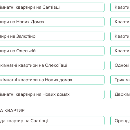
мнатні квартири на Салтівці
Кварти
тири на Нових Домах
Кварти
тири на Залютіно
Кварти
тири на Одеській
Кварти
імнатні квартири на Олексіївці
Однокі
кімнатні квартири на Нових домах
Трикімн
імнатні квартири на Нових домах
Двокім
А КВАРТИР
да квартир на Салтівці
Оренда