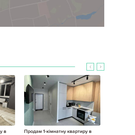
у в
Продам 1-кімнатну квартиру в
Продам 1-к