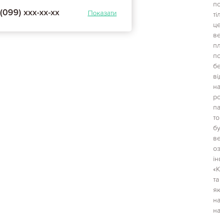
по
(099) ххх-хх-хх
Показати
ті
ц
в
пл
п
бе
в
на
р
па
то
б
в
оз
і
«К
та
я
на
на