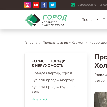
gorodpost@gmail.c
Про нас
П
Головна
/
Продаж квартир у Харкові
/
Новобудови
Про
КОРИСНІ ПОРАДИ
Хол
З НЕРУХОМОСТІ:
Оренда квартир, офісів
Розта
Купівля-продаж квартир
метро
Купівля-продаж будинків і
землі
Читати всі