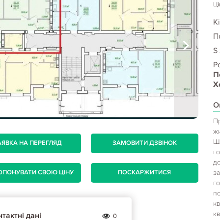
Ці
Кі
П
S
Р
П
Х
О
П
ж
Шл
АЯВКА НА ПЕРЕГЛЯД
ЗАМОВИТИ ДЗВІНОК
го
до
з
ОПОНУВАТИ СВОЮ ЦІНУ
ПОСКАРЖИТИСЯ
г
по
кв
кв
тактні дані
0