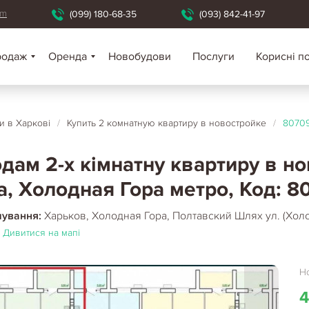
om
(099) 180-68-35
(093) 842-41-97
родаж
Оренда
Новобудови
Послуги
Корисні п
 в Харкові
/
Купить 2 комнатную квартиру в новостройке
/
80709
дам 2-х кімнатну квартиру в н
а, Холодная Гора метро, Код: 8
шування:
Харьков, Холодная Гора, Полтавский Шлях ул. (Холо
Дивитися на мапі
Но
4