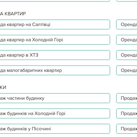
А КВАРТИР
да квартир на Салтівці
Оренда
да квартир на Холодній Горі
Оренда
да квартир в ХТЗ
Оренда
да малогабаритних квартир
Оренда
КИ
аж частини будинку
Продаж
аж будинків на Холодній Горі
Продаж
аж будинків у Пісочині
Продаж