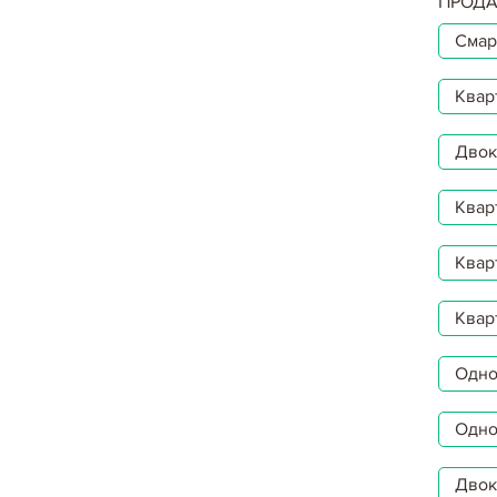
ПРОДА
Смар
Квар
Двокі
Квар
Квар
Квар
Однок
Одно
Двок