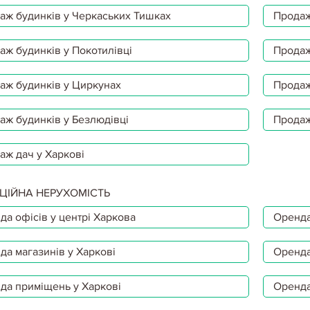
аж будинків у Черкаських Тишках
Продаж
аж будинків у Покотилівці
Продаж
аж будинків у Циркунах
Продаж
аж будинків у Безлюдівці
Продаж
аж дач у Харкові
ЦІЙНА НЕРУХОМІСТЬ
да офісів у центрі Харкова
Оренда
да магазинів у Харкові
Оренда
да приміщень у Харкові
Оренда