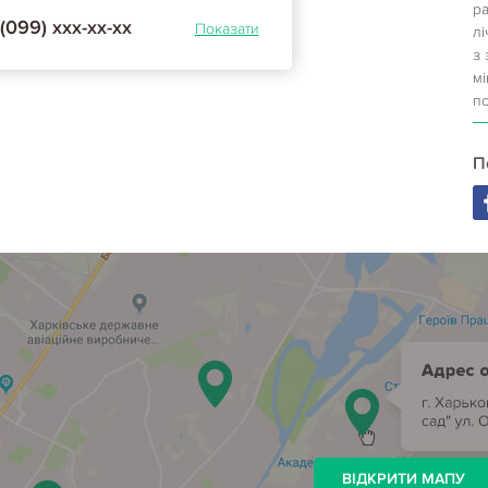
ра
(099) ххх-хх-хх
Показати
лі
з
м
по
П
ВІДКРИТИ МАПУ