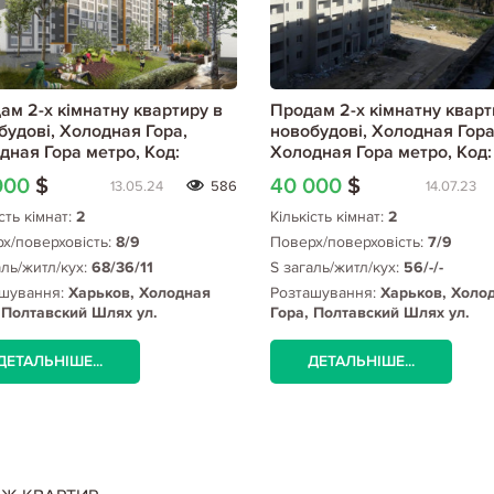
ам 2-х кімнатну квартиру в
Продам 2-х кімнатну кварт
будові, Холодная Гора,
новобудові, Холодная Гора
дная Гора метро, Код:
Холодная Гора метро, Код:
25/17
769699/1
000
$
40 000
$
13.05.24
586
14.07.23
сть кімнат:
2
Кількість кімнат:
2
х/поверховість:
8/9
Поверх/поверховість:
7/9
аль/житл/кух:
68/36/11
S загаль/житл/кух:
56/-/-
шування:
Харьков, Холодная
Розташування:
Харьков, Холо
 Полтавский Шлях ул.
Гора, Полтавский Шлях ул.
дная Гора), Холодная Гора
(Холодная Гора), Холодная Го
о
метро
ДЕТАЛЬНІШЕ...
ДЕТАЛЬНІШЕ...