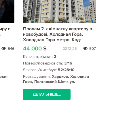
иру в
Продам 2-х кімнатну квартиру в
Продам 2-х
,
новобудові, Холодная Гора,
новобудові
Холодная Гора метро, Код:
Холодная Г
773102/2
709646/1
44 000
$
40 000
$
546
02.12.25
507
Кількість кімнат:
2
Кількість кім
Поверх/поверховість:
3/16
Поверх/пове
S загаль/житл/кух:
52/28/10
S загаль/жит
дная
Розташування:
Харьков, Холодная
Розташуванн
Гора, Полтавский Шлях ул.
Гора, Титар
ра
(Холодная Гора), Холодная Гора
Гора метро
метро
ДЕТАЛЬНІШЕ...
ДЕТАЛЬ