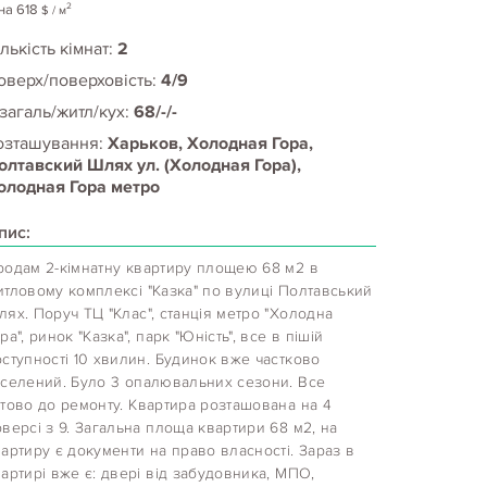
2
на
618
$
/ м
лькість кімнат:
2
оверх/поверховість:
4/9
 загаль/житл/кух:
68/-/-
озташування:
Харьков, Холодная Гора,
олтавский Шлях ул. (Холодная Гора),
олодная Гора метро
пис:
родам 2-кімнатну квартиру площею 68 м2 в
итловому комплексі "Казка" по вулиці Полтавський
ях. Поруч ТЦ "Клас", станція метро "Холодна
ра", ринок "Казка", парк "Юність", все в пішій
ступності 10 хвилин. Будинок вже частково
аселений. Було 3 опалювальних сезони. Все
отово до ремонту. Квартира розташована на 4
версі з 9. Загальна площа квартири 68 м2, на
артиру є документи на право власності. Зараз в
артирі вже є: двері від забудовника, МПО,