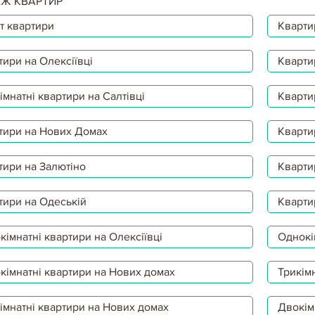
Ж КВАРТИР
т квартири
Квартир
тири на Олексіївці
Кварти
мнатні квартири на Салтівці
Кварти
тири на Нових Домах
Кварти
тири на Залютіно
Кварти
тири на Одеській
Кварти
імнатні квартири на Олексіївці
Однокі
кімнатні квартири на Нових домах
Трикімн
імнатні квартири на Нових домах
Двокім