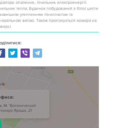
діатори опалення, лічильник електроенергії,
чильник тепла. Будинок побудований з білої цегли
 зовнішнім утепленням пінопластом та
інеральною ватою. Також пропонується комора на
версі.
оділитися: