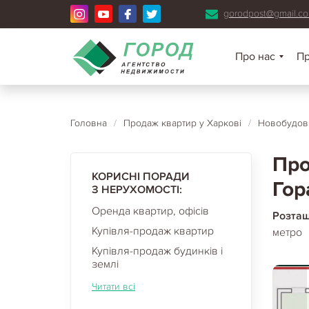
gorodpost@gmail.c
Про нас
П
Головна
/
Продаж квартир у Харкові
/
Новобудови
Про
КОРИСНІ ПОРАДИ
Гор
З НЕРУХОМОСТІ:
Оренда квартир, офісів
Розта
Купівля-продаж квартир
метро
Купівля-продаж будинків і
землі
Читати всі