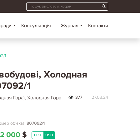
оради
Консультація
Журнал
Контакти
2/1
овобудові, Холодная
07092/1
дная Гора), Холодная Гора
377
27.03.24
мер об'єкта:
807092/1
2 000
$
ГРН
USD