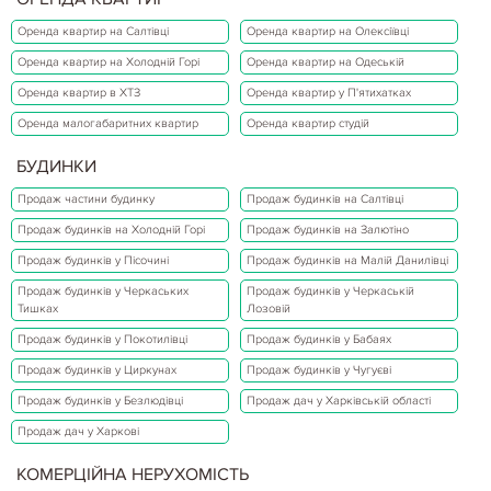
Оренда квартир на Салтівці
Оренда квартир на Олексіївці
Оренда квартир на Холодній Горі
Оренда квартир на Одеській
Оренда квартир в ХТЗ
Оренда квартир у П'ятихатках
Оренда малогабаритних квартир
Оренда квартир студій
БУДИНКИ
Продаж частини будинку
Продаж будинків на Салтівці
Продаж будинків на Холодній Горі
Продаж будинків на Залютіно
Продаж будинків у Пісочині
Продаж будинків на Малій Данилівці
Продаж будинків у Черкаських
Продаж будинків у Черкаській
Тишках
Лозовій
Продаж будинків у Покотилівці
Продаж будинків у Бабаях
Продаж будинків у Циркунах
Продаж будинків у Чугуєві
Продаж будинків у Безлюдівці
Продаж дач у Харківській області
Продаж дач у Харкові
КОМЕРЦІЙНА НЕРУХОМІСТЬ