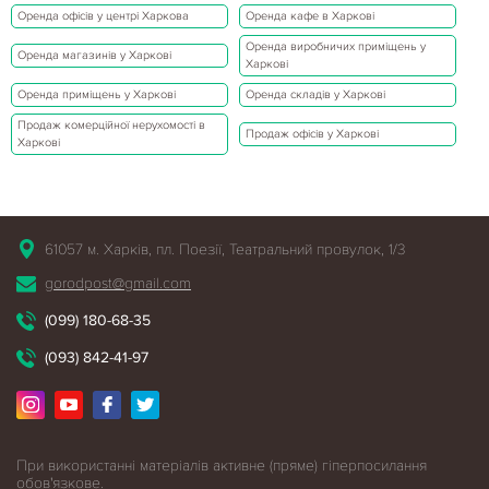
Оренда офісів у центрі Харкова
Оренда кафе в Харкові
Оренда виробничих приміщень у
Оренда магазинів у Харкові
Харкові
Оренда приміщень у Харкові
Оренда складів у Харкові
Продаж комерційної нерухомості в
Продаж офісів у Харкові
Харкові
61057 м. Харків, пл. Поезії, Театральний провулок, 1/3
gorodpost@gmail.com
(099) 180-68-35
(093) 842-41-97
При використанні матеріалів активне (пряме) гіперпосилання
обов'язкове.