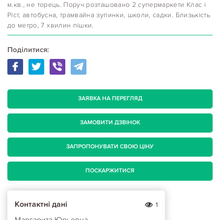
м.кв., не торець. Поруч розташовано 2 супермаркети Клас і
Ріст, автобусна, трамвайна зупинки, школи, садки. Близькість
до метро, 7 хвилин пішки.
Поділитися:
ЗАЯВКА НА ПЕРЕГЛЯД
ЗАМОВИТИ ДЗВІНОК
ЗАПРОПОНУВАТИ СВОЮ ЦІНУ
ПОСКАРЖИТИСЯ
Контактні дані
1
Маргарита Юрьевна