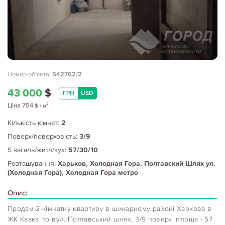
Номер об'єкта:
542762/2
43 000
$
ГРН
USD
2
Ціна
754
$
/ м
Кількість кімнат:
2
Поверх/поверховість:
3/9
S загаль/житл/кух:
57/30/10
Розташування:
Харьков, Холодная Гора, Полтавский Шлях ул.
(Холодная Гора), Холодная Гора метро
Опис:
Продам 2-кімнатну квартиру в шикарному районі Харкова в
ЖК Казка по вул. Полтавський шлях. 3/9 поверх, площа - 57