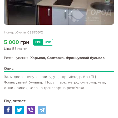
Номер об'єкта:
688765/2
5 000
грн
ГРН
USD
2
Ціна
135
грн
/ м
Розташування:
Харьков, Салтовка, Французский бульвар
Опис:
Здам дворівневу квартиру, у центрі міста, район ТЦ
Французький бульвар. Поруч парк, метро, супермаркети,
кінний ринок, хороша транспортна розв'язка.
Поділитися: