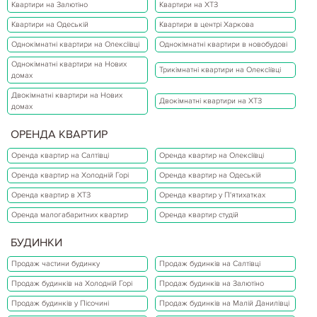
Квартири на Залютіно
Квартири на ХТЗ
Квартири на Одеській
Квартири в центрі Харкова
Однокімнатні квартири на Олексіївці
Однокімнатні квартири в новобудові
Однокімнатні квартири на Нових
Трикімнатні квартири на Олексіївці
домах
Двокімнатні квартири на Нових
Двокімнатні квартири на ХТЗ
домах
ОРЕНДА КВАРТИР
Оренда квартир на Салтівці
Оренда квартир на Олексіївці
Оренда квартир на Холодній Горі
Оренда квартир на Одеській
Оренда квартир в ХТЗ
Оренда квартир у П'ятихатках
Оренда малогабаритних квартир
Оренда квартир студій
БУДИНКИ
Продаж частини будинку
Продаж будинків на Салтівці
Продаж будинків на Холодній Горі
Продаж будинків на Залютіно
Продаж будинків у Пісочині
Продаж будинків на Малій Данилівці