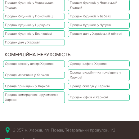
Продаж будинків у Черкаських
Продаж будинків у Черкаській
Тишках
Лозовій
Продаж будинків у Покотилівці
Продаж будинків у Бабаях
Продаж будинків у Циркунах
Продаж будинків у Чугуєві
Продаж будинків у Безлюдівці
Продаж дач у Харківській області
Продаж дач у Харкові
КОМЕРЦІЙНА НЕРУХОМІСТЬ
Оренда офісів у центрі Харкова
Оренда кафе в Харкові
Оренда виробничих приміщень у
Оренда магазинів у Харкові
Харкові
Оренда приміщень у Харкові
Оренда складів у Харкові
Продаж комерційної нерухомості в
Продаж офісів у Харкові
Харкові
61057 м. Харків, пл. Поезії, Театральний провулок, 1/3