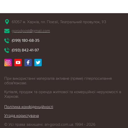
61057 м. Харків, пл. Поезії, Театральний провулок, 1/3
gorodpost@gmail.com
(099) 180-68-35
(093) 842-41-97
При використанні матеріалів активне (пряме) гіперпосилання
обов'язкове.
Купівля, продаж та оренда житлової
та комерційної нерухомості в
Харкові.
Політика конфіденційності
Угода користувача
© Усі права захищені. an-gorod.com.ua. 1994 - 2026