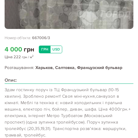
Номер об'єкта:
667006/3
4 000
грн
ГРН
USD
2
Ціна
222
грн
/ м
Розташування:
Харьков, Салтовка, Французский бульвар
Опис:
Здам гостинку поруч із ТЦ Французький бульвар (10-15
хвилин). Зроблено ремонт! Своя міні-кухня,санвузол в
кімнаті. Меблі та техніка є: новий холодильник і пральна
машина, електоро піч, бойлер, диван, шафа. Ціна 4000грн.+
електрика, інтернет Метро Турбоатом (Московський
проспект) (одна зупинка тролейбусом). Поруч зупинка
тролейбус (20,35,19,31). Транспортна розв'язка: маршрутки,
трамвай, тролейбус.