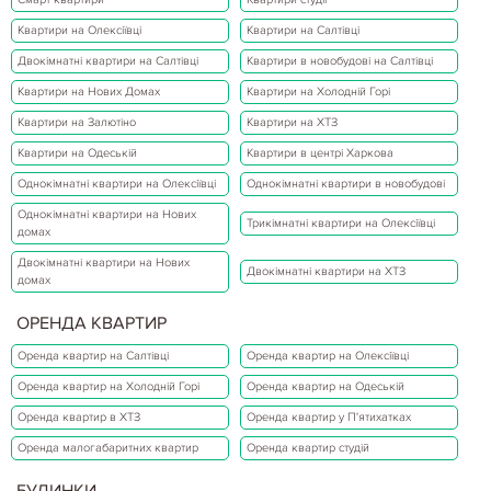
Квартири на Олексіївці
Квартири на Салтівці
Двокімнатні квартири на Салтівці
Квартири в новобудові на Салтівці
Квартири на Нових Домах
Квартири на Холодній Горі
Квартири на Залютіно
Квартири на ХТЗ
Квартири на Одеській
Квартири в центрі Харкова
Однокімнатні квартири на Олексіївці
Однокімнатні квартири в новобудові
Однокімнатні квартири на Нових
Трикімнатні квартири на Олексіївці
домах
Двокімнатні квартири на Нових
Двокімнатні квартири на ХТЗ
домах
ОРЕНДА КВАРТИР
Оренда квартир на Салтівці
Оренда квартир на Олексіївці
Оренда квартир на Холодній Горі
Оренда квартир на Одеській
Оренда квартир в ХТЗ
Оренда квартир у П'ятихатках
Оренда малогабаритних квартир
Оренда квартир студій
БУДИНКИ