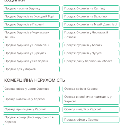
Продаж частини будинку
Продаж будинків на Салтівці
Продаж будинків на Холодній Горі
Продаж будинків на Залютіно
Продаж будинків у Пісочині
Продаж будинків на Малій Данилівці
Продаж будинків у Черкаських
Продаж будинків у Черкаській
Тишках
Лозовій
Продаж будинків у Покотилівці
Продаж будинків у Бабаях
Продаж будинків у Циркунах
Продаж будинків у Чугуєві
Продаж будинків у Безлюдівці
Продаж дач у Харківській області
Продаж дач у Харкові
КОМЕРЦІЙНА НЕРУХОМІСТЬ
Оренда офісів у центрі Харкова
Оренда кафе в Харкові
Оренда виробничих приміщень у
Оренда магазинів у Харкові
Харкові
Оренда приміщень у Харкові
Оренда складів у Харкові
Продаж комерційної нерухомості в
Продаж офісів у Харкові
Харкові