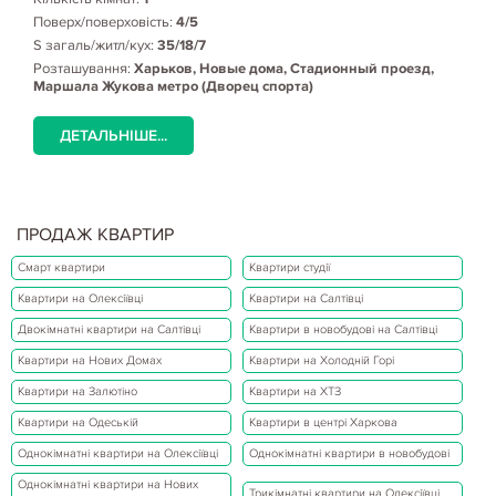
Поверх/поверховість:
4/5
S загаль/житл/кух:
35/18/7
Розташування:
Харьков, Новые дома, Стадионный проезд,
Маршала Жукова метро (Дворец спорта)
ДЕТАЛЬНІШЕ...
ПРОДАЖ КВАРТИР
Смарт квартири
Квартири студії
Квартири на Олексіївці
Квартири на Салтівці
Двокімнатні квартири на Салтівці
Квартири в новобудові на Салтівці
Квартири на Нових Домах
Квартири на Холодній Горі
Квартири на Залютіно
Квартири на ХТЗ
Квартири на Одеській
Квартири в центрі Харкова
Однокімнатні квартири на Олексіївці
Однокімнатні квартири в новобудові
Однокімнатні квартири на Нових
Трикімнатні квартири на Олексіївці