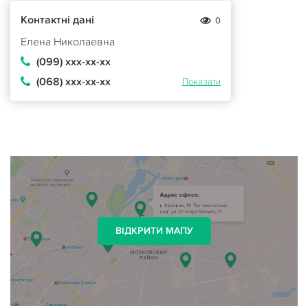
Контактні дані
0
Елена Николаевна
(099) ххх-хх-хх
(068) ххх-хх-хх
Показати
ВІДКРИТИ МАПУ