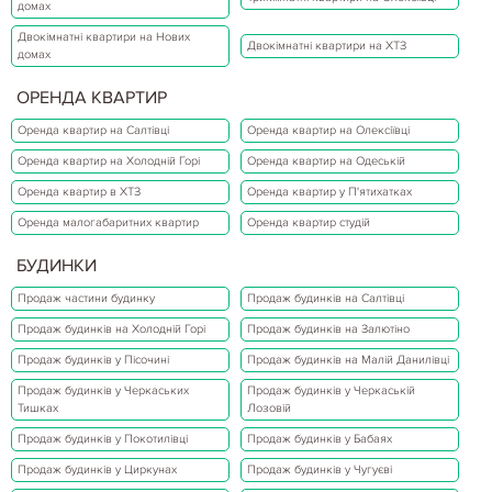
домах
Двокімнатні квартири на Нових
Двокімнатні квартири на ХТЗ
домах
ОРЕНДА КВАРТИР
Оренда квартир на Салтівці
Оренда квартир на Олексіївці
Оренда квартир на Холодній Горі
Оренда квартир на Одеській
Оренда квартир в ХТЗ
Оренда квартир у П'ятихатках
Оренда малогабаритних квартир
Оренда квартир студій
БУДИНКИ
Продаж частини будинку
Продаж будинків на Салтівці
Продаж будинків на Холодній Горі
Продаж будинків на Залютіно
Продаж будинків у Пісочині
Продаж будинків на Малій Данилівці
Продаж будинків у Черкаських
Продаж будинків у Черкаській
Тишках
Лозовій
Продаж будинків у Покотилівці
Продаж будинків у Бабаях
Продаж будинків у Циркунах
Продаж будинків у Чугуєві