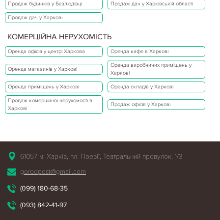
Продаж будинків у Безлюдівці
Продаж дач у Харківській області
Продаж дач у Харкові
КОМЕРЦІЙНА НЕРУХОМІСТЬ
Оренда офісів у центрі Харкова
Оренда кафе в Харкові
Оренда виробничих приміщень у
Оренда магазинів у Харкові
Харкові
Оренда приміщень у Харкові
Оренда складів у Харкові
Продаж комерційної нерухомості в
Продаж офісів у Харкові
Харкові
61057 м. Харків, пл. Поезії, Театральний провулок, 1/3
gorodpost@gmail.com
(099) 180-68-35
(093) 842-41-97