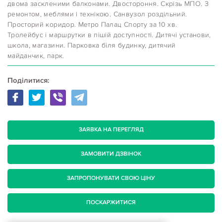
двома заскленими балконами. Двостороння. Скрізь МПО. З
ремонтом, меблями і технікою. Санвузол роздільний.
Просторий коридор. Метро Палац Спорту за 10 хв.
Тролейбус і маршрутки в пішій доступності. Дитячі установи,
школа, магазини. Парковка біля будинку, дитячий
майданчик, парк.
Поділитися:
ЗАЯВКА НА ПЕРЕГЛЯД
ЗАМОВИТИ ДЗВІНОК
ЗАПРОПОНУВАТИ СВОЮ ЦІНУ
ПОСКАРЖИТИСЯ