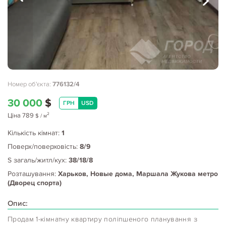
Номер об'єкта:
776132/4
30 000
$
ГРН
USD
2
Ціна
789
$
/ м
Кількість кімнат:
1
Поверх/поверховість:
8/9
S загаль/житл/кух:
38/18/8
Розташування:
Харьков, Новые дома, Маршала Жукова метро
(Дворец спорта)
Опис:
Продам 1-кімнатну квартиру поліпшеного планування з